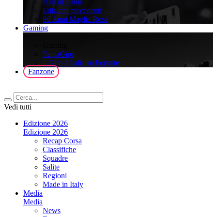
Hall of Fame
Edizioni precedenti
90 Anni Maglia Rosa
Gaming
>
Gaming
FantaGiro
ll Giro d'Italia su Fortnite
Fanzone
Vedi tutti
Edizione 2026
Edizione 2026
Recap Corsa
Classifiche
Squadre
Salite
Regioni
Made in Italy
Media
Media
News