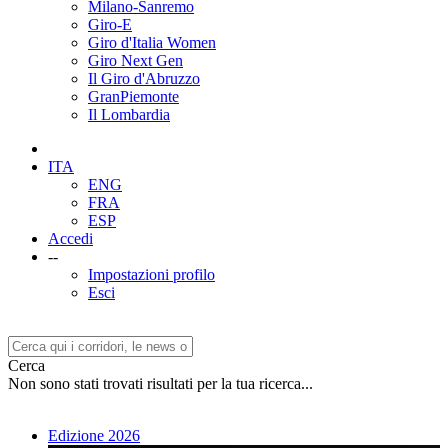
Milano-Sanremo
Giro-E
Giro d'Italia Women
Giro Next Gen
Il Giro d'Abruzzo
GranPiemonte
Il Lombardia
ITA
ENG
FRA
ESP
Accedi
--
Impostazioni profilo
Esci
Cerca
Non sono stati trovati risultati per la tua ricerca...
Edizione 2026