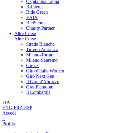
Ospita una Tappa
R-Intents
Ride Green
VAIA
BiciScuola
Charity Partner
Altre Corse
Altre Corse
Strade Bianche
Tirreno Adriatico
Milano-Torino
Milano-Sanremo
Giro-E
Giro d'Italia Women
Giro Next Gen
Il Giro d'Abruzzo
GranPiemonte
Il Lombardia
ITA
ENG
FRA
ESP
Accedi
--
Profilo