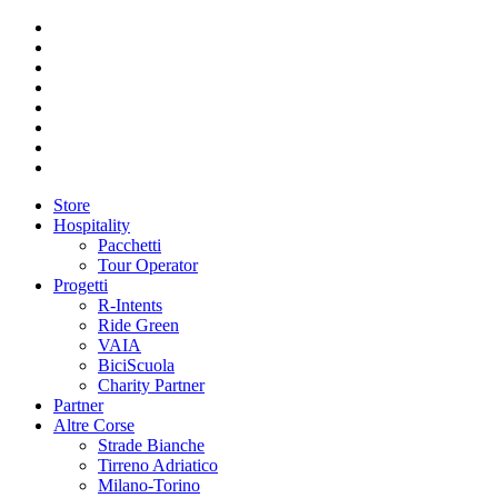
Store
Hospitality
Pacchetti
Tour Operator
Progetti
R-Intents
Ride Green
VAIA
BiciScuola
Charity Partner
Partner
Altre Corse
Strade Bianche
Tirreno Adriatico
Milano-Torino