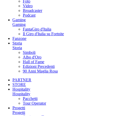
Foto
Video
Broadcaster
Podcast
Gaming
Gaming
FantaGiro d'Italia
Il Giro d'Italia su Fortnite
Fanzone
Storia
Storia
Simboli
Albo d'Oro
Hall of Fame
Edizioni Precedenti
90 Anni Maglia Rosa
PARTNER
STORE
Hospitality
Hospitality
Pacchetti
Tour Operator
Progetti
Progetti