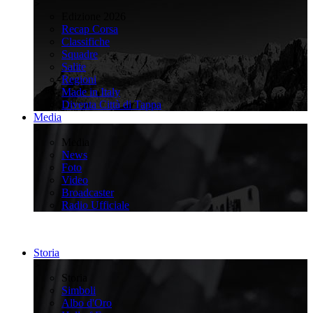
>
Edizione 2026
Recap Corsa
Classifiche
Squadre
Salite
Regioni
Made in Italy
Diventa Città di Tappa
Media
>
Media
News
Foto
Video
Broadcaster
Radio Ufficiale
Storia
>
Storia
Simboli
Albo d'Oro