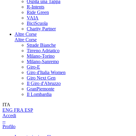
Ospita una Tappa
R-Intents
Ride Green
VAIA
BiciScuola
Charity Partner
Altre Corse
Altre Corse
Strade Bianche
Tirreno Adriatico
Milano-Torino
Milano-Sanremo
Giro-E
Giro d'Italia Women
Giro Next Gen
Il Giro d'Abruzzo
GranPiemonte
Il Lombardia
ITA
ENG
FRA
ESP
Accedi
--
Profilo