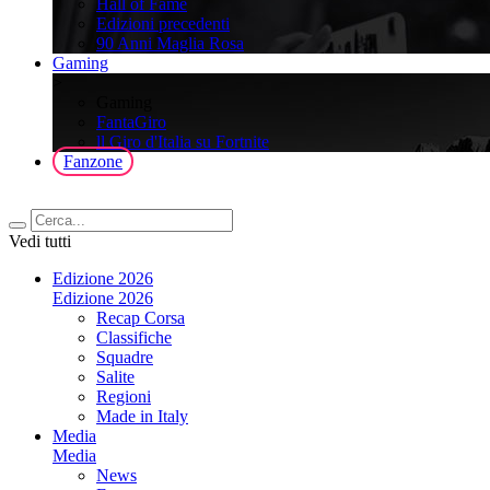
Hall of Fame
Edizioni precedenti
90 Anni Maglia Rosa
Gaming
>
Gaming
FantaGiro
ll Giro d'Italia su Fortnite
Fanzone
Vedi tutti
Edizione 2026
Edizione 2026
Recap Corsa
Classifiche
Squadre
Salite
Regioni
Made in Italy
Media
Media
News