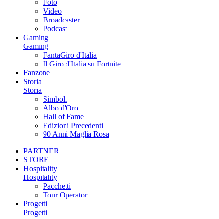
Foto
Video
Broadcaster
Podcast
Gaming
Gaming
FantaGiro d'Italia
Il Giro d'Italia su Fortnite
Fanzone
Storia
Storia
Simboli
Albo d'Oro
Hall of Fame
Edizioni Precedenti
90 Anni Maglia Rosa
PARTNER
STORE
Hospitality
Hospitality
Pacchetti
Tour Operator
Progetti
Progetti