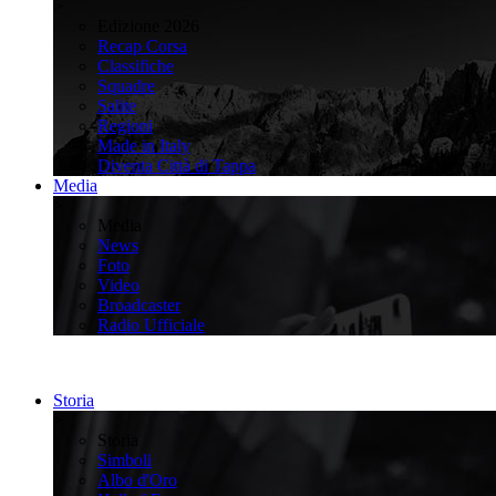
>
Edizione 2026
Recap Corsa
Classifiche
Squadre
Salite
Regioni
Made in Italy
Diventa Città di Tappa
Media
>
Media
News
Foto
Video
Broadcaster
Radio Ufficiale
Storia
>
Storia
Simboli
Albo d'Oro