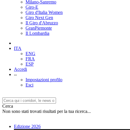
Milano-Sanremo
Giro-E
Giro d'Italia Women
Giro Next Gen
Il Giro d'Abruzzo
GranPiemonte
Il Lombardia
ITA
ENG
FRA
ESP
Accedi
--
Impostazioni profilo
Esci
Cerca
Non sono stati trovati risultati per la tua ricerca...
Edizione 2026