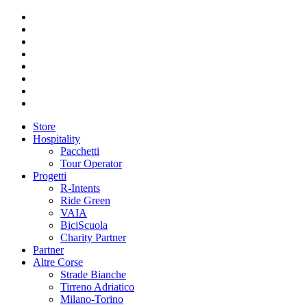
Store
Hospitality
Pacchetti
Tour Operator
Progetti
R-Intents
Ride Green
VAIA
BiciScuola
Charity Partner
Partner
Altre Corse
Strade Bianche
Tirreno Adriatico
Milano-Torino