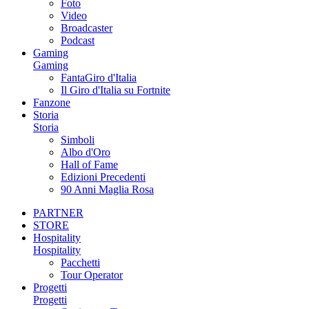
Foto
Video
Broadcaster
Podcast
Gaming
Gaming
FantaGiro d'Italia
Il Giro d'Italia su Fortnite
Fanzone
Storia
Storia
Simboli
Albo d'Oro
Hall of Fame
Edizioni Precedenti
90 Anni Maglia Rosa
PARTNER
STORE
Hospitality
Hospitality
Pacchetti
Tour Operator
Progetti
Progetti