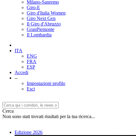
Milano-Sanremo
Giro-E
Giro d'Italia Women
Giro Next Gen
Il Giro d'Abruzzo
GranPiemonte
Il Lombardia
ITA
ENG
FRA
ESP
Accedi
--
Impostazioni profilo
Esci
Cerca
Non sono stati trovati risultati per la tua ricerca...
Edizione 2026