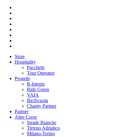
Store
Hospitality
Pacchetti
Tour Operator
Progetti
R-Intents
Ride Green
VAIA
BiciScuola
Charity Partner
Partner
Altre Corse
Strade Bianche
Tirreno Adriatico
Milano-Torino