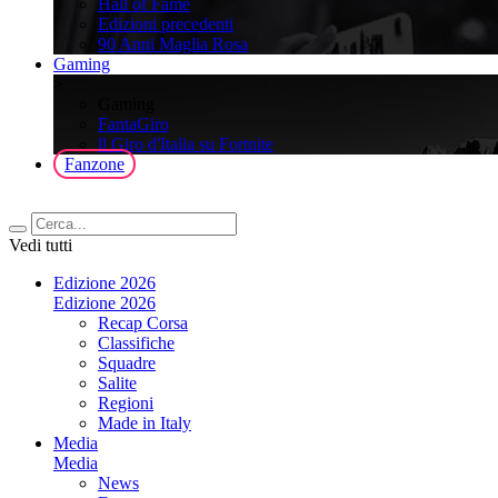
Hall of Fame
Edizioni precedenti
90 Anni Maglia Rosa
Gaming
>
Gaming
FantaGiro
ll Giro d'Italia su Fortnite
Fanzone
Vedi tutti
Edizione 2026
Edizione 2026
Recap Corsa
Classifiche
Squadre
Salite
Regioni
Made in Italy
Media
Media
News