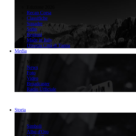
>
Edizione 2026
Recap Corsa
Classifiche
Squadre
Salite
Regioni
Made in Italy
Diventa Città di Tappa
Media
>
Media
News
Foto
Video
Broadcaster
Radio Ufficiale
Storia
>
Storia
Simboli
Albo d'Oro