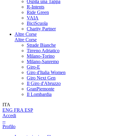
Ospita una Tappa
R-Intents
Ride Green
VAIA
BiciScuola
Charity Partner
Altre Corse
Altre Corse
Strade Bianche
Tirreno Adriatico
Milano-Torino
Milano-Sanremo
Giro-E
Giro d'Italia Women
Giro Next Gen
Il Giro d'Abruzzo
GranPiemonte
Il Lombardia
ITA
ENG
FRA
ESP
Accedi
--
Profilo