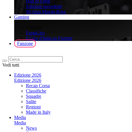
Hall of Fame
Edizioni precedenti
90 Anni Maglia Rosa
Gaming
>
Gaming
FantaGiro
ll Giro d'Italia su Fortnite
Fanzone
Vedi tutti
Edizione 2026
Edizione 2026
Recap Corsa
Classifiche
Squadre
Salite
Regioni
Made in Italy
Media
Media
News