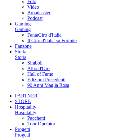
Foto
Video
Broadcaster
Podcast
Gaming
Gaming
FantaGiro d'Italia
Il Giro d'Italia su Fortnite
Fanzone
Storia
Storia
Simboli
Albo d'Oro
Hall of Fame
Edizioni Precedenti
90 Anni Maglia Rosa
PARTNER
STORE
Hospitality
Hospitality
Pacchetti
Tour Operator
Progetti
Progetti