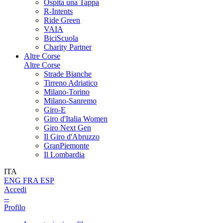
Ospita una Tappa
R-Intents
Ride Green
VAIA
BiciScuola
Charity Partner
Altre Corse
Altre Corse
Strade Bianche
Tirreno Adriatico
Milano-Torino
Milano-Sanremo
Giro-E
Giro d'Italia Women
Giro Next Gen
Il Giro d'Abruzzo
GranPiemonte
Il Lombardia
ITA
ENG
FRA
ESP
Accedi
--
Profilo