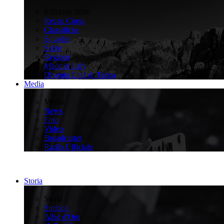
>
Edizione 2026
Recap Corsa
Classifiche
Squadre
Salite
Regioni
Made in Italy
Diventa Città di Tappa
Media
>
Media
News
Foto
Video
Broadcaster
Radio Ufficiale
Storia
>
Storia
Simboli
Albo d'Oro