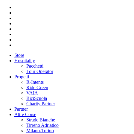
Store
Hospitality
Pacchetti
Tour Operator
Progetti
R-Intents
Ride Green
VAIA
BiciScuola
Charity Partner
Partner
Altre Corse
Strade Bianche
Tirreno Adriatico
Milano-Torino