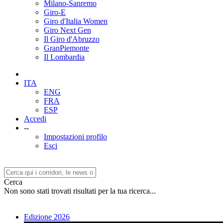
Milano-Sanremo
Giro-E
Giro d'Italia Women
Giro Next Gen
Il Giro d'Abruzzo
GranPiemonte
Il Lombardia
ITA
ENG
FRA
ESP
Accedi
--
Impostazioni profilo
Esci
Cerca
Non sono stati trovati risultati per la tua ricerca...
Edizione 2026