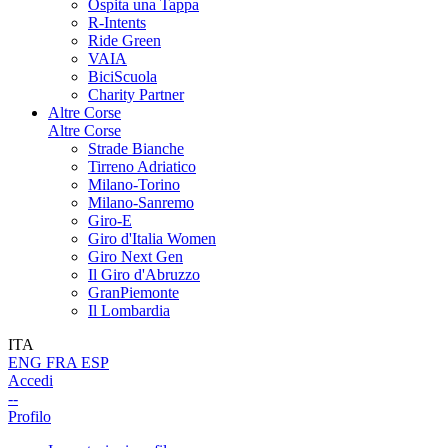
Ospita una Tappa
R-Intents
Ride Green
VAIA
BiciScuola
Charity Partner
Altre Corse
Altre Corse
Strade Bianche
Tirreno Adriatico
Milano-Torino
Milano-Sanremo
Giro-E
Giro d'Italia Women
Giro Next Gen
Il Giro d'Abruzzo
GranPiemonte
Il Lombardia
ITA
ENG
FRA
ESP
Accedi
--
Profilo