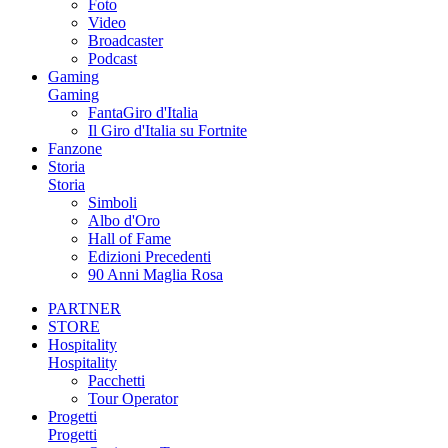
Foto
Video
Broadcaster
Podcast
Gaming
Gaming
FantaGiro d'Italia
Il Giro d'Italia su Fortnite
Fanzone
Storia
Storia
Simboli
Albo d'Oro
Hall of Fame
Edizioni Precedenti
90 Anni Maglia Rosa
PARTNER
STORE
Hospitality
Hospitality
Pacchetti
Tour Operator
Progetti
Progetti