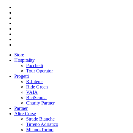
Store
Hospitality
Pacchetti
Tour Operator
Progetti
R-Intents
Ride Green
VAIA
BiciScuola
Charity Partner
Partner
Altre Corse
Strade Bianche
Tirreno Adriatico
Milano-Torino