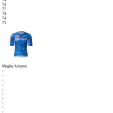
74
77
74
74
75
Maglia Azzurra
-
-
-
-
-
-
-
-
-
-