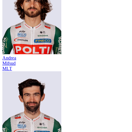
Andrea
Mifsud
MLT