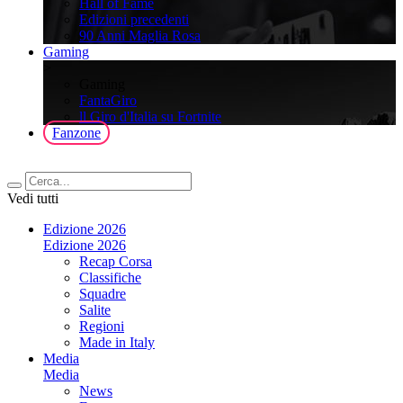
Hall of Fame
Edizioni precedenti
90 Anni Maglia Rosa
Gaming
>
Gaming
FantaGiro
ll Giro d'Italia su Fortnite
Fanzone
Vedi tutti
Edizione 2026
Edizione 2026
Recap Corsa
Classifiche
Squadre
Salite
Regioni
Made in Italy
Media
Media
News