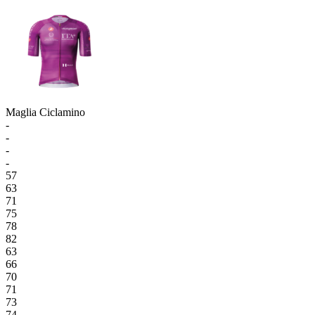
Maglia Ciclamino
-
-
-
-
57
63
71
75
78
82
63
66
70
71
73
74