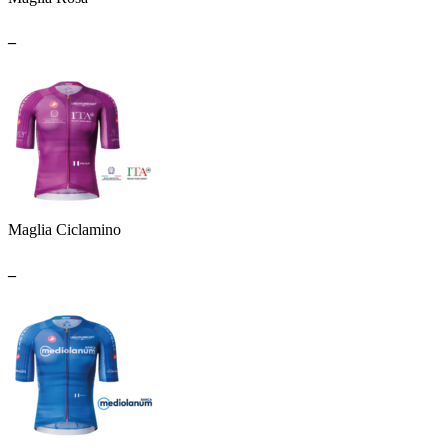
_
Maglia Ciclamino
_