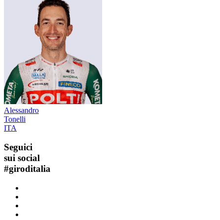
Alessandro
Tonelli
ITA
Seguici
sui social
#
giroditalia