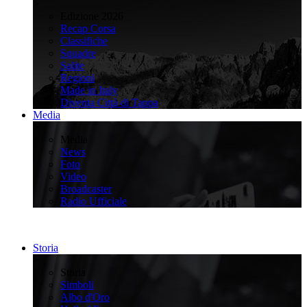
>
Edizione 2026
Recap Corsa
Classifiche
Squadre
Salite
Regioni
Made in Italy
Diventa Città di Tappa
Media
>
Media
News
Foto
Video
Broadcaster
Radio Ufficiale
Storia
>
Storia
Simboli
Albo d'Oro