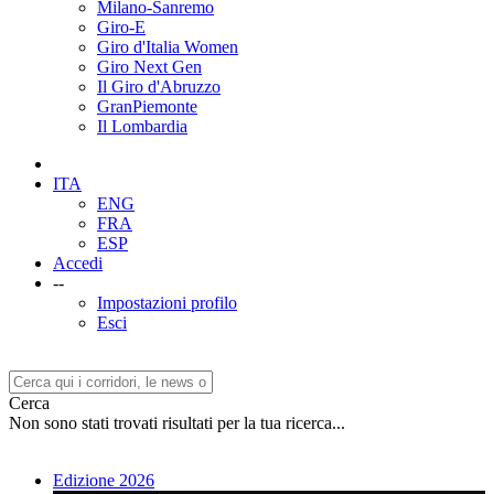
Milano-Sanremo
Giro-E
Giro d'Italia Women
Giro Next Gen
Il Giro d'Abruzzo
GranPiemonte
Il Lombardia
ITA
ENG
FRA
ESP
Accedi
--
Impostazioni profilo
Esci
Cerca
Non sono stati trovati risultati per la tua ricerca...
Edizione 2026