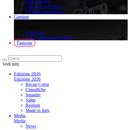
Hall of Fame
Edizioni precedenti
90 Anni Maglia Rosa
Gaming
>
Gaming
FantaGiro
ll Giro d'Italia su Fortnite
Fanzone
Vedi tutti
Edizione 2026
Edizione 2026
Recap Corsa
Classifiche
Squadre
Salite
Regioni
Made in Italy
Media
Media
News