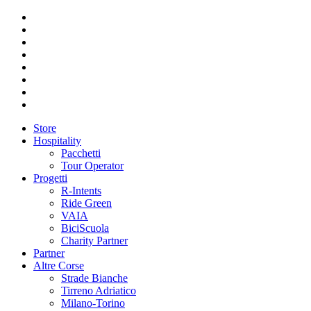
Store
Hospitality
Pacchetti
Tour Operator
Progetti
R-Intents
Ride Green
VAIA
BiciScuola
Charity Partner
Partner
Altre Corse
Strade Bianche
Tirreno Adriatico
Milano-Torino