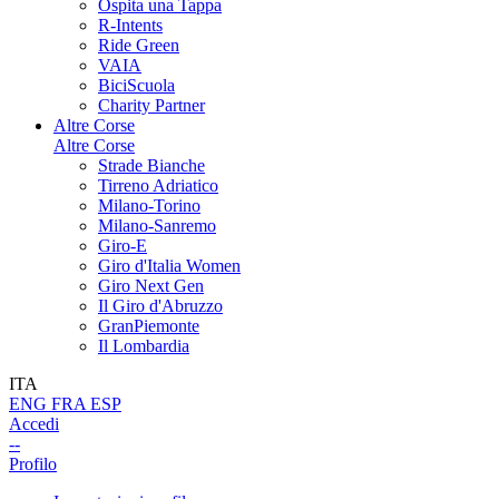
Ospita una Tappa
R-Intents
Ride Green
VAIA
BiciScuola
Charity Partner
Altre Corse
Altre Corse
Strade Bianche
Tirreno Adriatico
Milano-Torino
Milano-Sanremo
Giro-E
Giro d'Italia Women
Giro Next Gen
Il Giro d'Abruzzo
GranPiemonte
Il Lombardia
ITA
ENG
FRA
ESP
Accedi
--
Profilo