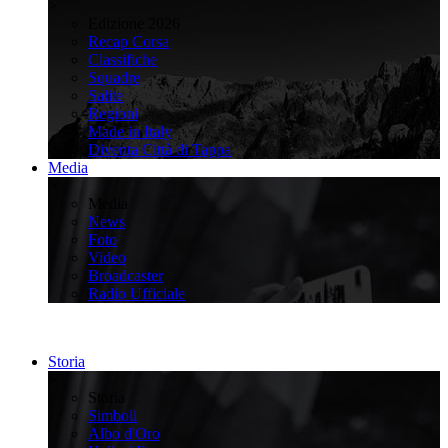
>
Edizione 2026
Recap Corsa
Classifiche
Squadre
Salite
Regioni
Made in Italy
Diventa Città di Tappa
Media
>
Media
News
Foto
Video
Broadcaster
Radio Ufficiale
Storia
>
Storia
Simboli
Albo d'Oro