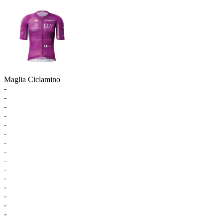
Maglia Ciclamino
-
-
-
-
-
-
-
-
-
-
-
-
-
-
-
-