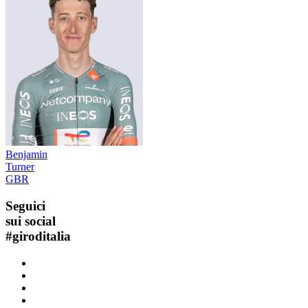
Benjamin
Turner
GBR
Seguici
sui social
#
giroditalia