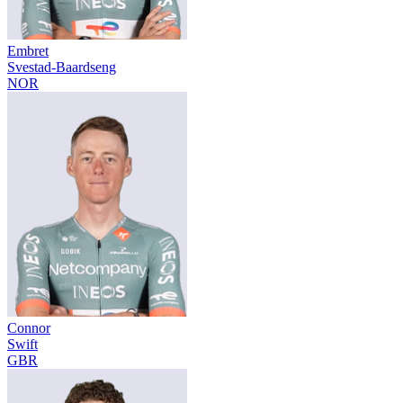
Embret
Svestad-Baardseng
NOR
Connor
Swift
GBR