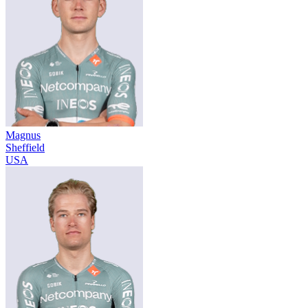
Magnus
Sheffield
USA