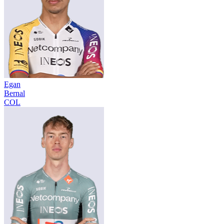
Egan
Bernal
COL