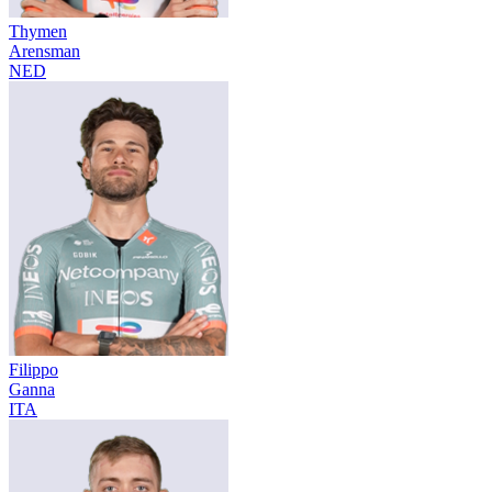
Thymen
Arensman
NED
Filippo
Ganna
ITA