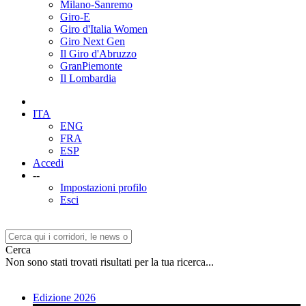
Milano-Sanremo
Giro-E
Giro d'Italia Women
Giro Next Gen
Il Giro d'Abruzzo
GranPiemonte
Il Lombardia
ITA
ENG
FRA
ESP
Accedi
--
Impostazioni profilo
Esci
Cerca
Non sono stati trovati risultati per la tua ricerca...
Edizione 2026