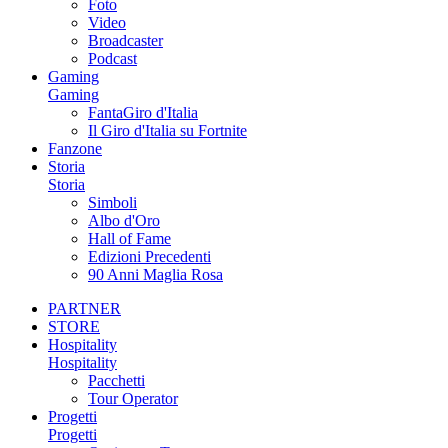
Foto
Video
Broadcaster
Podcast
Gaming
Gaming
FantaGiro d'Italia
Il Giro d'Italia su Fortnite
Fanzone
Storia
Storia
Simboli
Albo d'Oro
Hall of Fame
Edizioni Precedenti
90 Anni Maglia Rosa
PARTNER
STORE
Hospitality
Hospitality
Pacchetti
Tour Operator
Progetti
Progetti