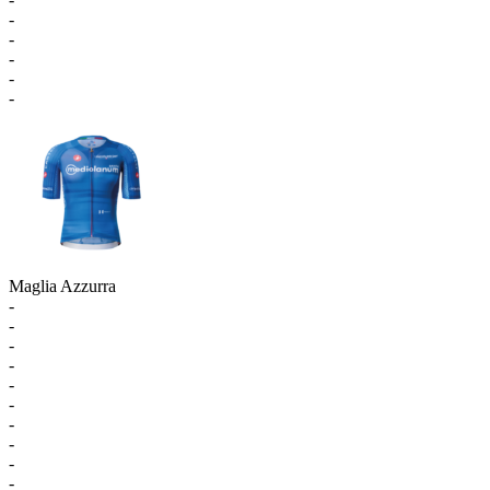
-
-
-
-
-
Maglia Azzurra
-
-
-
-
-
-
-
-
-
-