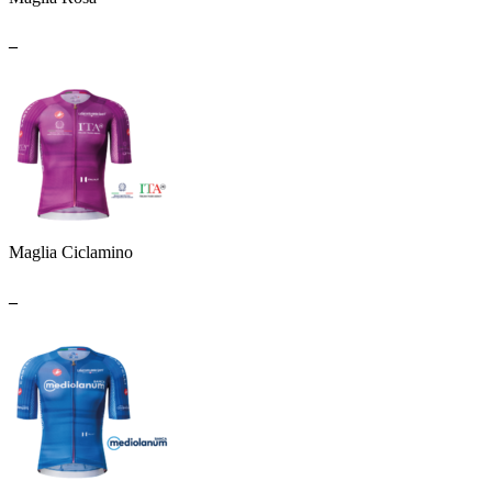
_
Maglia Ciclamino
_