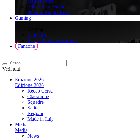
Hall of Fame
Edizioni precedenti
90 Anni Maglia Rosa
Gaming
>
Gaming
FantaGiro
ll Giro d'Italia su Fortnite
Fanzone
Vedi tutti
Edizione 2026
Edizione 2026
Recap Corsa
Classifiche
Squadre
Salite
Regioni
Made in Italy
Media
Media
News