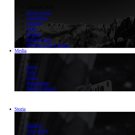
>
Edizione 2026
Recap Corsa
Classifiche
Squadre
Salite
Regioni
Made in Italy
Diventa Città di Tappa
Media
>
Media
News
Foto
Video
Broadcaster
Radio Ufficiale
Storia
>
Storia
Simboli
Albo d'Oro