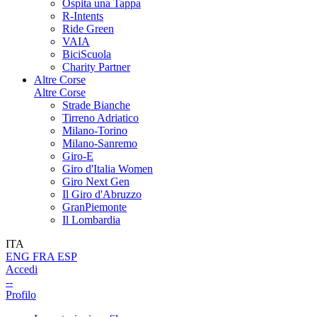
Ospita una Tappa
R-Intents
Ride Green
VAIA
BiciScuola
Charity Partner
Altre Corse
Altre Corse
Strade Bianche
Tirreno Adriatico
Milano-Torino
Milano-Sanremo
Giro-E
Giro d'Italia Women
Giro Next Gen
Il Giro d'Abruzzo
GranPiemonte
Il Lombardia
ITA
ENG
FRA
ESP
Accedi
--
Profilo