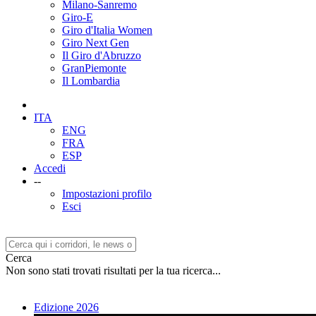
Milano-Sanremo
Giro-E
Giro d'Italia Women
Giro Next Gen
Il Giro d'Abruzzo
GranPiemonte
Il Lombardia
ITA
ENG
FRA
ESP
Accedi
--
Impostazioni profilo
Esci
Cerca
Non sono stati trovati risultati per la tua ricerca...
Edizione 2026