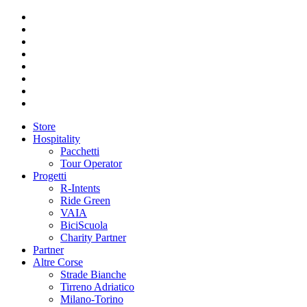
Store
Hospitality
Pacchetti
Tour Operator
Progetti
R-Intents
Ride Green
VAIA
BiciScuola
Charity Partner
Partner
Altre Corse
Strade Bianche
Tirreno Adriatico
Milano-Torino