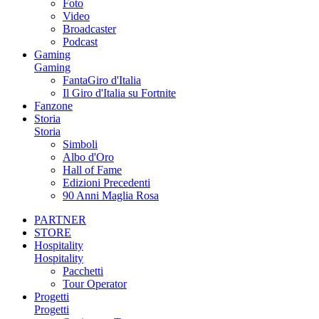
Foto
Video
Broadcaster
Podcast
Gaming
Gaming
FantaGiro d'Italia
Il Giro d'Italia su Fortnite
Fanzone
Storia
Storia
Simboli
Albo d'Oro
Hall of Fame
Edizioni Precedenti
90 Anni Maglia Rosa
PARTNER
STORE
Hospitality
Hospitality
Pacchetti
Tour Operator
Progetti
Progetti