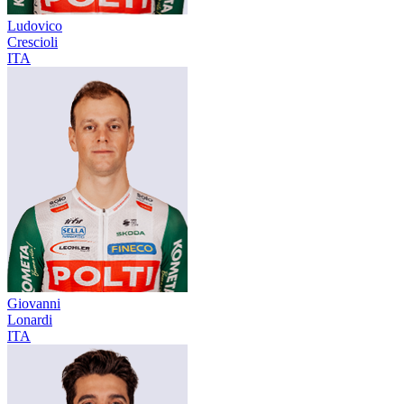
Ludovico
Crescioli
ITA
Giovanni
Lonardi
ITA