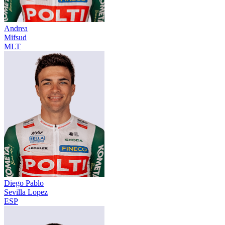
Andrea
Mifsud
MLT
Diego Pablo
Sevilla Lopez
ESP