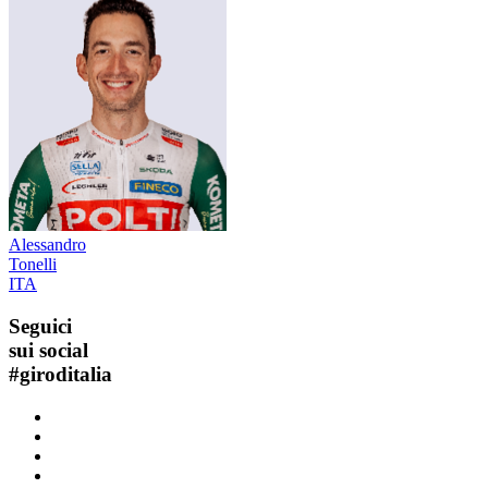
Alessandro
Tonelli
ITA
Seguici
sui social
#
giroditalia