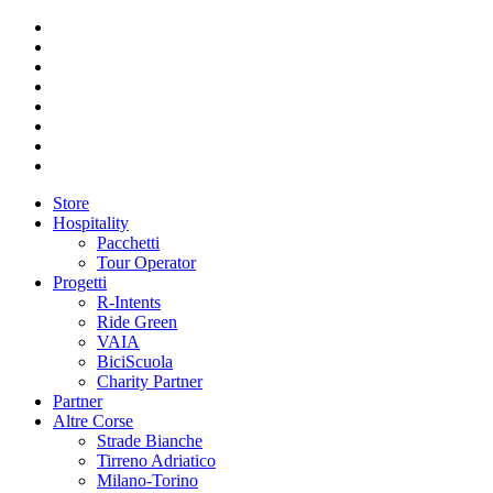
Store
Hospitality
Pacchetti
Tour Operator
Progetti
R-Intents
Ride Green
VAIA
BiciScuola
Charity Partner
Partner
Altre Corse
Strade Bianche
Tirreno Adriatico
Milano-Torino