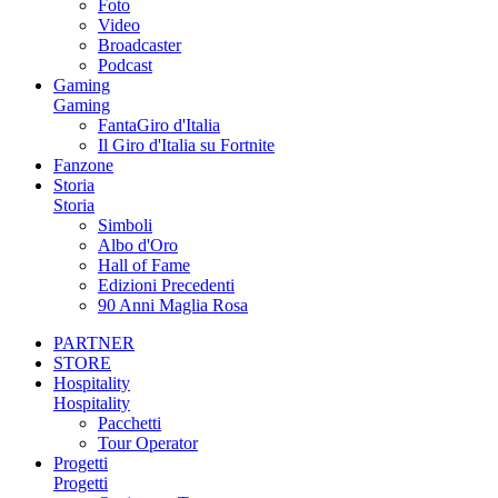
Foto
Video
Broadcaster
Podcast
Gaming
Gaming
FantaGiro d'Italia
Il Giro d'Italia su Fortnite
Fanzone
Storia
Storia
Simboli
Albo d'Oro
Hall of Fame
Edizioni Precedenti
90 Anni Maglia Rosa
PARTNER
STORE
Hospitality
Hospitality
Pacchetti
Tour Operator
Progetti
Progetti