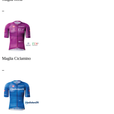
_
Maglia Ciclamino
_