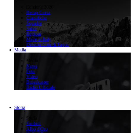
>
Edizione 2026
Recap Corsa
Classifiche
Squadre
Salite
Regioni
Made in Italy
Diventa Città di Tappa
Media
>
Media
News
Foto
Video
Broadcaster
Radio Ufficiale
Storia
>
Storia
Simboli
Albo d'Oro