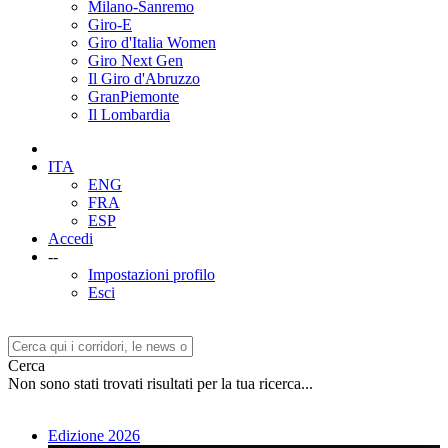
Milano-Sanremo
Giro-E
Giro d'Italia Women
Giro Next Gen
Il Giro d'Abruzzo
GranPiemonte
Il Lombardia
ITA
ENG
FRA
ESP
Accedi
--
Impostazioni profilo
Esci
Cerca
Non sono stati trovati risultati per la tua ricerca...
Edizione 2026