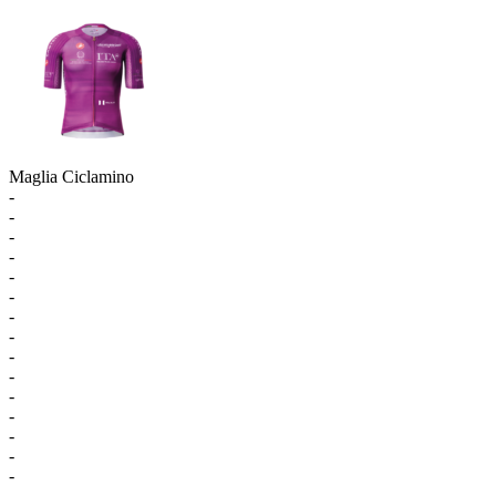
Maglia Ciclamino
-
-
-
-
-
-
-
-
-
-
-
-
-
-
-
-