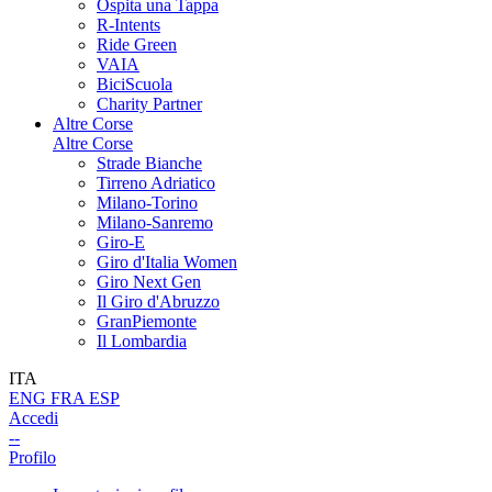
Ospita una Tappa
R-Intents
Ride Green
VAIA
BiciScuola
Charity Partner
Altre Corse
Altre Corse
Strade Bianche
Tirreno Adriatico
Milano-Torino
Milano-Sanremo
Giro-E
Giro d'Italia Women
Giro Next Gen
Il Giro d'Abruzzo
GranPiemonte
Il Lombardia
ITA
ENG
FRA
ESP
Accedi
--
Profilo