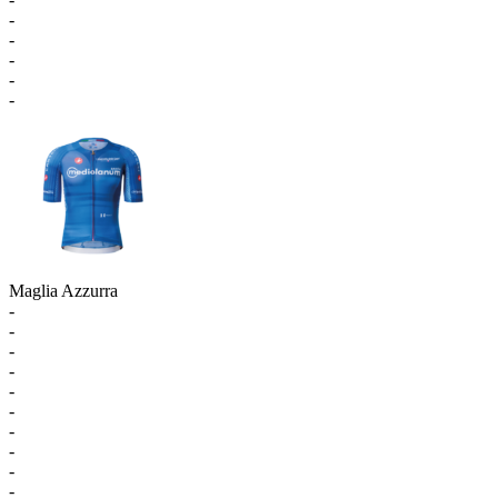
-
-
-
-
-
Maglia Azzurra
-
-
-
-
-
-
-
-
-
-