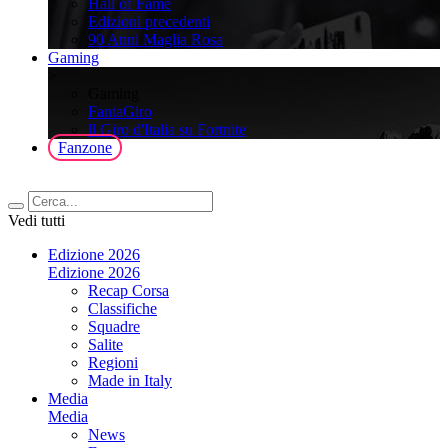
Hall of Fame
Edizioni precedenti
90 Anni Maglia Rosa
Gaming
>
Gaming
FantaGiro
ll Giro d'Italia su Fortnite
Fanzone
Vedi tutti
Edizione 2026
Edizione 2026
Recap Corsa
Classifiche
Squadre
Salite
Regioni
Made in Italy
Media
Media
News