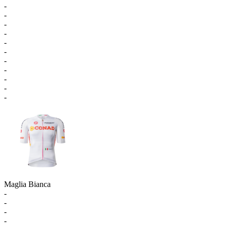
-
-
-
-
-
-
-
-
-
-
-
Maglia Bianca
-
-
-
-