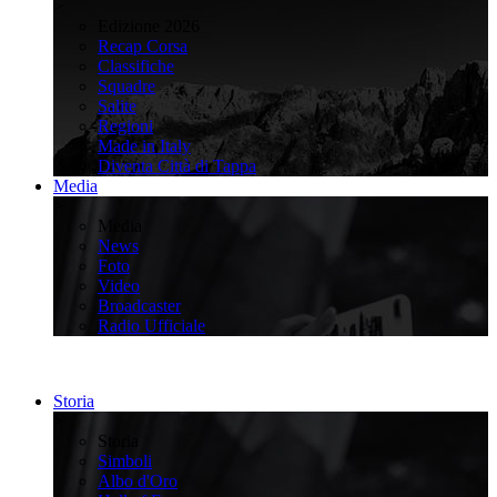
>
Edizione 2026
Recap Corsa
Classifiche
Squadre
Salite
Regioni
Made in Italy
Diventa Città di Tappa
Media
>
Media
News
Foto
Video
Broadcaster
Radio Ufficiale
Storia
>
Storia
Simboli
Albo d'Oro