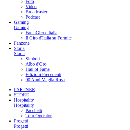
Foto
Video
Broadcaster
Podcast
Gaming
Gaming
FantaGiro d'Italia
Il Giro d'Italia su Fortnite
Fanzone
Storia
Storia
Simboli
Albo d'Oro
Hall of Fame
Edizioni Precedenti
90 Anni Maglia Rosa
PARTNER
STORE
Hospitality
Hospitality
Pacchetti
Tour Operator
Progetti
Progetti