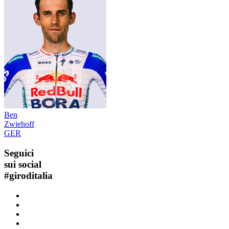
Ben
Zwiehoff
GER
Seguici
sui social
#
giroditalia