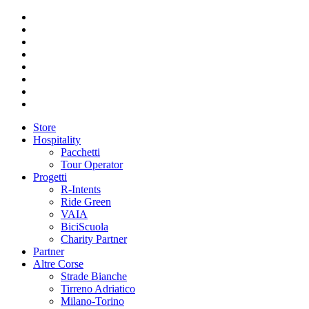
Store
Hospitality
Pacchetti
Tour Operator
Progetti
R-Intents
Ride Green
VAIA
BiciScuola
Charity Partner
Partner
Altre Corse
Strade Bianche
Tirreno Adriatico
Milano-Torino