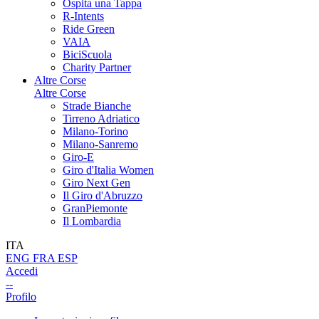
Ospita una Tappa
R-Intents
Ride Green
VAIA
BiciScuola
Charity Partner
Altre Corse
Altre Corse
Strade Bianche
Tirreno Adriatico
Milano-Torino
Milano-Sanremo
Giro-E
Giro d'Italia Women
Giro Next Gen
Il Giro d'Abruzzo
GranPiemonte
Il Lombardia
ITA
ENG
FRA
ESP
Accedi
--
Profilo