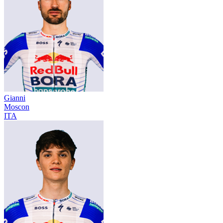
Gianni
Moscon
ITA