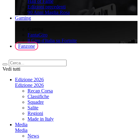
Hall of Fame
Edizioni precedenti
90 Anni Maglia Rosa
Gaming
>
Gaming
FantaGiro
ll Giro d'Italia su Fortnite
Fanzone
Vedi tutti
Edizione 2026
Edizione 2026
Recap Corsa
Classifiche
Squadre
Salite
Regioni
Made in Italy
Media
Media
News