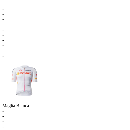
-
-
-
-
-
-
-
-
-
-
-
Maglia Bianca
-
-
-
-