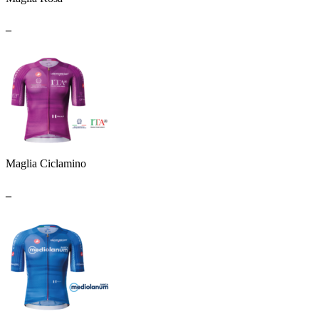
_
Maglia Ciclamino
_