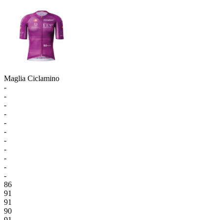
Maglia Ciclamino
-
-
-
-
-
-
-
-
-
-
-
86
91
91
90
91