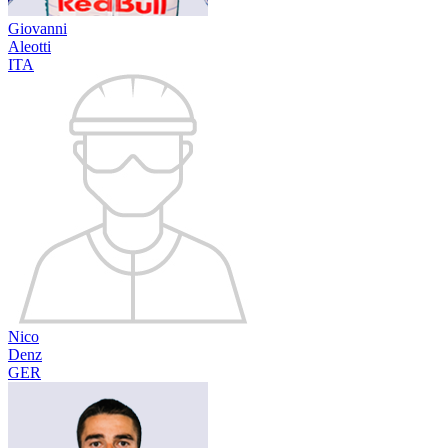
Giovanni
Aleotti
ITA
Nico
Denz
GER