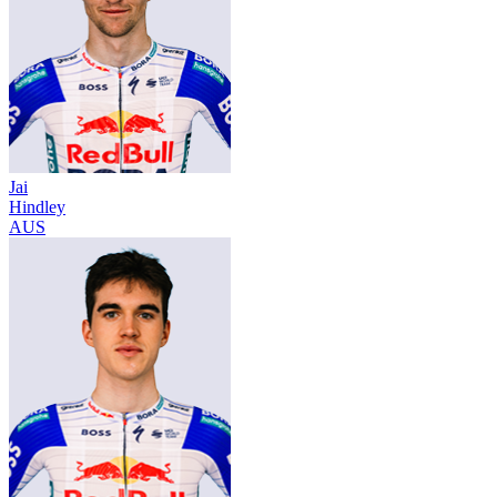
Jai
Hindley
AUS