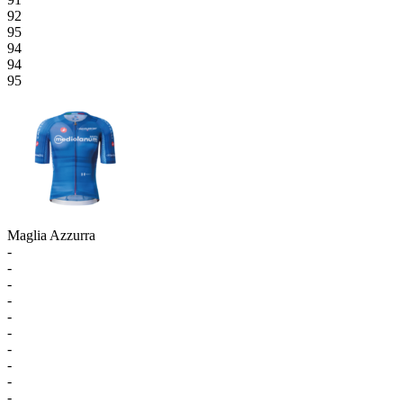
92
95
94
94
95
Maglia Azzurra
-
-
-
-
-
-
-
-
-
-