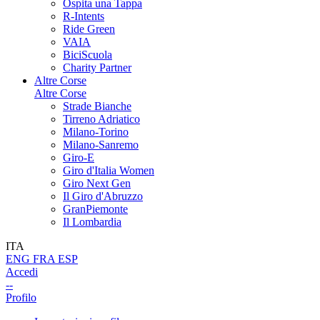
Ospita una Tappa
R-Intents
Ride Green
VAIA
BiciScuola
Charity Partner
Altre Corse
Altre Corse
Strade Bianche
Tirreno Adriatico
Milano-Torino
Milano-Sanremo
Giro-E
Giro d'Italia Women
Giro Next Gen
Il Giro d'Abruzzo
GranPiemonte
Il Lombardia
ITA
ENG
FRA
ESP
Accedi
--
Profilo