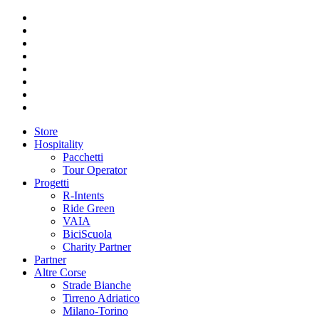
Store
Hospitality
Pacchetti
Tour Operator
Progetti
R-Intents
Ride Green
VAIA
BiciScuola
Charity Partner
Partner
Altre Corse
Strade Bianche
Tirreno Adriatico
Milano-Torino