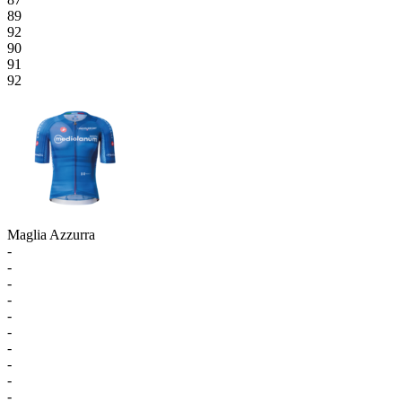
89
92
90
91
92
Maglia Azzurra
-
-
-
-
-
-
-
-
-
-