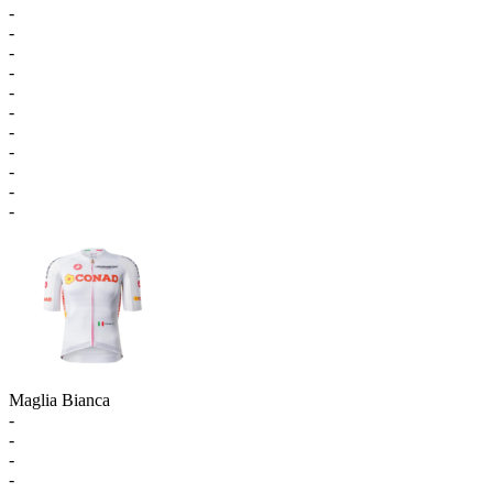
-
-
-
-
-
-
-
-
-
-
-
Maglia Bianca
-
-
-
-