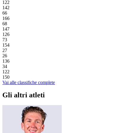
122
142
66
166
68
147
126
73
154
27
26
136
34
122
150
Vai alle classifiche complete
Gli altri atleti