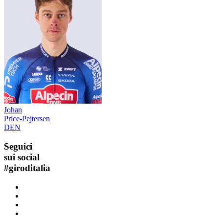
Johan
Price-Pejtersen
DEN
Seguici
sui social
#
giroditalia