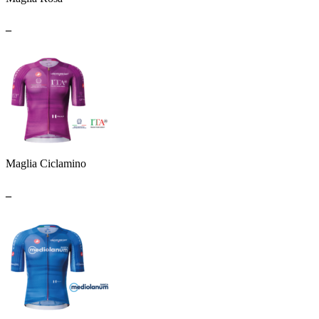
_
Maglia Ciclamino
_