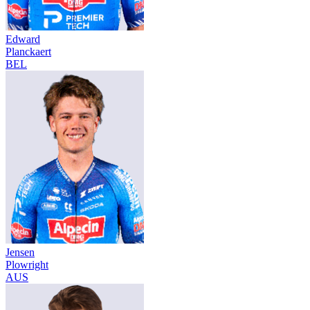
Edward
Planckaert
BEL
Jensen
Plowright
AUS