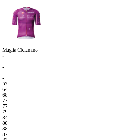
Maglia Ciclamino
-
-
-
-
-
57
64
68
73
77
79
84
88
88
87
87