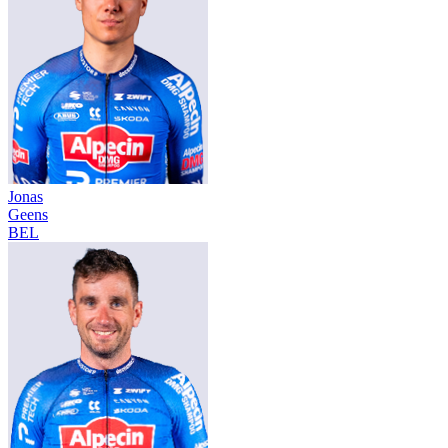
Jonas
Geens
BEL