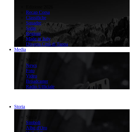
>
Edizione 2026
Recap Corsa
Classifiche
Squadre
Salite
Regioni
Made in Italy
Diventa Città di Tappa
Media
>
Media
News
Foto
Video
Broadcaster
Radio Ufficiale
Storia
>
Storia
Simboli
Albo d'Oro