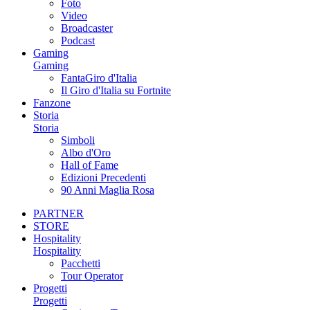
Foto
Video
Broadcaster
Podcast
Gaming
Gaming
FantaGiro d'Italia
Il Giro d'Italia su Fortnite
Fanzone
Storia
Storia
Simboli
Albo d'Oro
Hall of Fame
Edizioni Precedenti
90 Anni Maglia Rosa
PARTNER
STORE
Hospitality
Hospitality
Pacchetti
Tour Operator
Progetti
Progetti