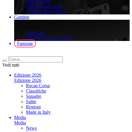
Hall of Fame
Edizioni precedenti
90 Anni Maglia Rosa
Gaming
>
Gaming
FantaGiro
ll Giro d'Italia su Fortnite
Fanzone
Vedi tutti
Edizione 2026
Edizione 2026
Recap Corsa
Classifiche
Squadre
Salite
Regioni
Made in Italy
Media
Media
News