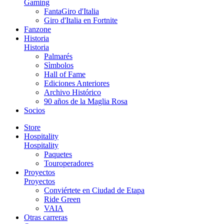
Gaming
FantaGiro d'Italia
Giro d'Italia en Fortnite
Fanzone
Historia
Historia
Palmarés
Sìmbolos
Hall of Fame
Ediciones Anteriores
Archivo Histórico
90 años de la Maglia Rosa
Socios
Store
Hospitality
Hospitality
Paquetes
Touroperadores
Proyectos
Proyectos
Conviértete en Ciudad de Etapa
Ride Green
VAIA
Otras carreras