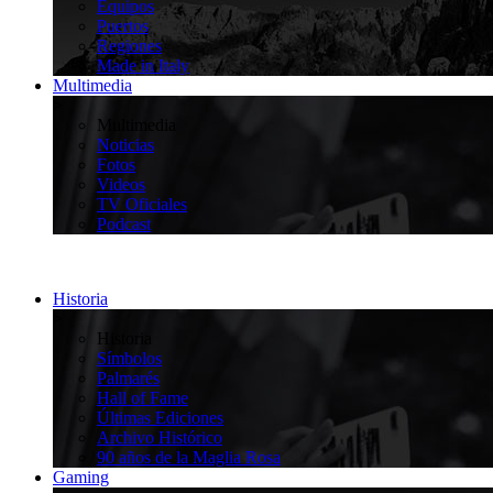
Equipos
Puertos
Regiones
Made in Italy
Multimedia
>
Multimedia
Noticias
Fotos
Videos
TV Oficiales
Podcast
Historia
>
Historia
Símbolos
Palmarés
Hall of Fame
Últimas Ediciones
Archivo Histórico
90 años de la Maglia Rosa
Gaming