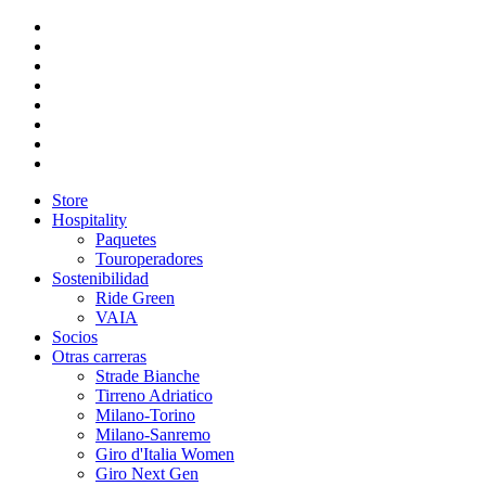
Store
Hospitality
Paquetes
Touroperadores
Sostenibilidad
Ride Green
VAIA
Socios
Otras carreras
Strade Bianche
Tirreno Adriatico
Milano-Torino
Milano-Sanremo
Giro d'Italia Women
Giro Next Gen