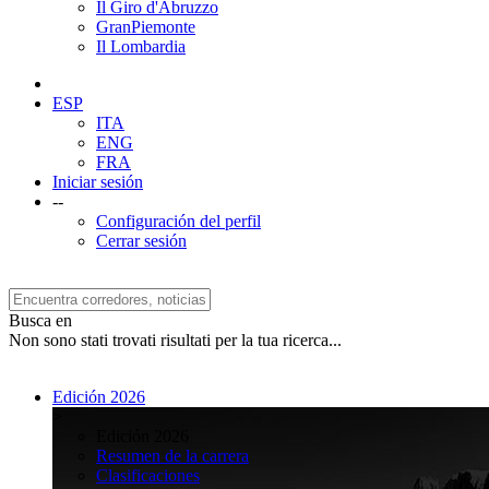
Il Giro d'Abruzzo
GranPiemonte
Il Lombardia
ESP
ITA
ENG
FRA
Iniciar sesión
--
Configuración del perfil
Cerrar sesión
Busca en
Non sono stati trovati risultati per la tua ricerca...
Edición 2026
>
Edición 2026
Resumen de la carrera
Clasificaciones