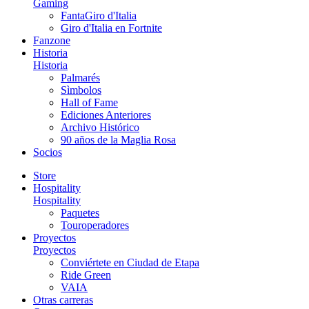
Gaming
FantaGiro d'Italia
Giro d'Italia en Fortnite
Fanzone
Historia
Historia
Palmarés
Sìmbolos
Hall of Fame
Ediciones Anteriores
Archivo Histórico
90 años de la Maglia Rosa
Socios
Store
Hospitality
Hospitality
Paquetes
Touroperadores
Proyectos
Proyectos
Conviértete en Ciudad de Etapa
Ride Green
VAIA
Otras carreras