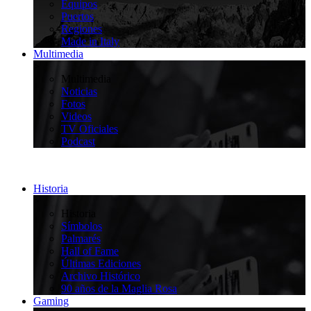
Equipos
Puertos
Regiones
Made in Italy
Multimedia
>
Multimedia
Noticias
Fotos
Videos
TV Oficiales
Podcast
Historia
>
Historia
Símbolos
Palmarés
Hall of Fame
Últimas Ediciones
Archivo Histórico
90 años de la Maglia Rosa
Gaming