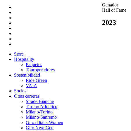
Ganador
Hall of Fame
2023
Store
Hospitality
Paquetes
Touroperadores
Sostenibilidad
Ride Green
VAIA
Socios
Otras carreras
Strade Bianche
Tirreno Adriatico
Milano-Torino
Milano-Sanremo
Giro d'Italia Women
Giro Next Gen