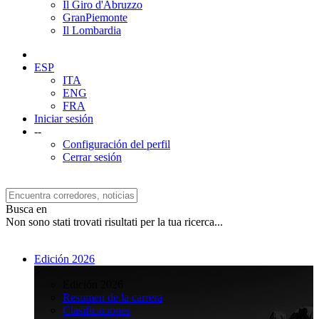
Il Giro d'Abruzzo
GranPiemonte
Il Lombardia
ESP
ITA
ENG
FRA
Iniciar sesión
--
Configuración del perfil
Cerrar sesión
Busca en
Non sono stati trovati risultati per la tua ricerca...
Edición 2026
>
Edición 2026
Resumen de la carrera
Clasificaciones