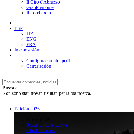
Il Giro d'Abruzzo
GranPiemonte
Il Lombardia
ESP
ITA
ENG
FRA
Iniciar sesión
--
Configuración del perfil
Cerrar sesión
Busca en
Non sono stati trovati risultati per la tua ricerca...
Edición 2026
>
Edición 2026
Resumen de la carrera
Clasificaciones