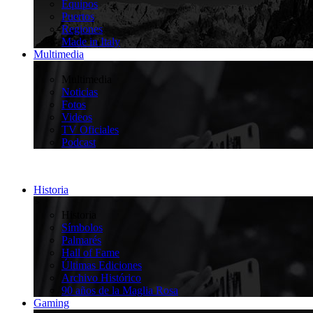
Equipos
Puertos
Regiones
Made in Italy
Multimedia
>
Multimedia
Noticias
Fotos
Videos
TV Oficiales
Podcast
Historia
>
Historia
Símbolos
Palmarés
Hall of Fame
Últimas Ediciones
Archivo Histórico
90 años de la Maglia Rosa
Gaming