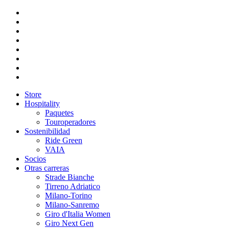
Store
Hospitality
Paquetes
Touroperadores
Sostenibilidad
Ride Green
VAIA
Socios
Otras carreras
Strade Bianche
Tirreno Adriatico
Milano-Torino
Milano-Sanremo
Giro d'Italia Women
Giro Next Gen