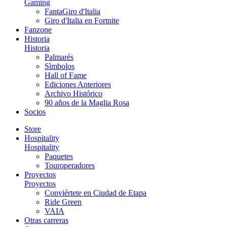
Gaming
FantaGiro d'Italia
Giro d'Italia en Fortnite
Fanzone
Historia
Historia
Palmarés
Sìmbolos
Hall of Fame
Ediciones Anteriores
Archivo Histórico
90 años de la Maglia Rosa
Socios
Store
Hospitality
Hospitality
Paquetes
Touroperadores
Proyectos
Proyectos
Conviértete en Ciudad de Etapa
Ride Green
VAIA
Otras carreras