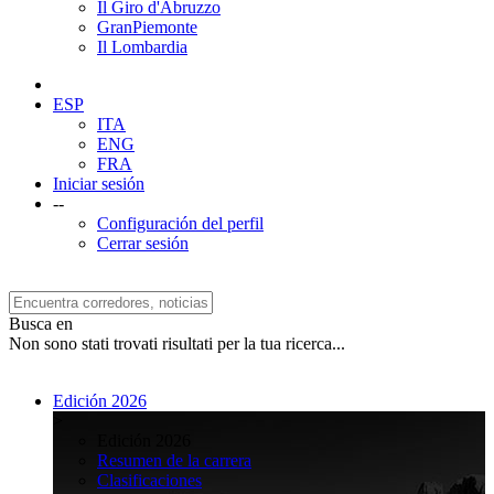
Il Giro d'Abruzzo
GranPiemonte
Il Lombardia
ESP
ITA
ENG
FRA
Iniciar sesión
--
Configuración del perfil
Cerrar sesión
Busca en
Non sono stati trovati risultati per la tua ricerca...
Edición 2026
>
Edición 2026
Resumen de la carrera
Clasificaciones