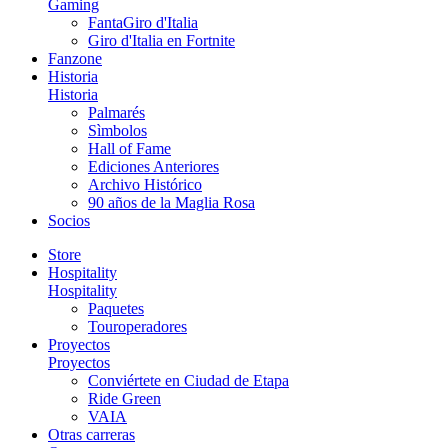
Gaming
FantaGiro d'Italia
Giro d'Italia en Fortnite
Fanzone
Historia
Historia
Palmarés
Sìmbolos
Hall of Fame
Ediciones Anteriores
Archivo Histórico
90 años de la Maglia Rosa
Socios
Store
Hospitality
Hospitality
Paquetes
Touroperadores
Proyectos
Proyectos
Conviértete en Ciudad de Etapa
Ride Green
VAIA
Otras carreras