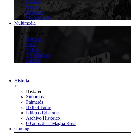
Equipos
Puertos
Regiones
Made in Italy
Multimedia
>
Multimedia
Noticias
Fotos
Videos
TV Oficiales
Podcast
Historia
>
Historia
Símbolos
Palmarés
Hall of Fame
Últimas Ediciones
Archivo Histórico
90 años de la Maglia Rosa
Gaming