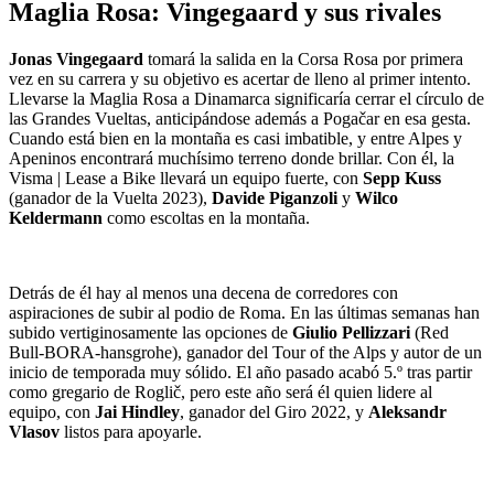
Maglia Rosa: Vingegaard y sus rivales
Jonas Vingegaard
tomará la salida en la Corsa Rosa por primera
vez en su carrera y su objetivo es acertar de lleno al primer intento.
Llevarse la Maglia Rosa a Dinamarca significaría cerrar el círculo de
las Grandes Vueltas, anticipándose además a Pogačar en esa gesta.
Cuando está bien en la montaña es casi imbatible, y entre Alpes y
Apeninos encontrará muchísimo terreno donde brillar. Con él, la
Visma | Lease a Bike llevará un equipo fuerte, con
Sepp Kuss
(ganador de la Vuelta 2023),
Davide Piganzoli
y
Wilco
Keldermann
como escoltas en la montaña.
Detrás de él hay al menos una decena de corredores con
aspiraciones de subir al podio de Roma. En las últimas semanas han
subido vertiginosamente las opciones de
Giulio Pellizzari
(Red
Bull-BORA-hansgrohe), ganador del Tour of the Alps y autor de un
inicio de temporada muy sólido. El año pasado acabó 5.º tras partir
como gregario de Roglič, pero este año será él quien lidere al
equipo, con
Jai Hindley
, ganador del Giro 2022, y
Aleksandr
Vlasov
listos para apoyarle.