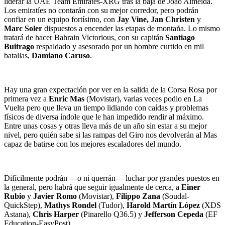
liderar la UAE Team Emirates-XRG tras la baja de Joao Almeida.
Los emiratíes no contarán con su mejor corredor, pero podrán
confiar en un equipo fortísimo, con
Jay Vine, Jan Christen
y
Marc Soler
dispuestos a encender las etapas de montaña. Lo mismo
tratará de hacer Bahrain Victorious, con su capitán
Santiago
Buitrago
respaldado y asesorado por un hombre curtido en mil
batallas,
Damiano Caruso
.
Hay una gran expectación por ver en la salida de la Corsa Rosa por
primera vez a
Enric Mas
(Movistar), varias veces podio en La
Vuelta pero que lleva un tiempo lidiando con caídas y problemas
físicos de diversa índole que le han impedido rendir al máximo.
Entre unas cosas y otras lleva más de un año sin estar a su mejor
nivel, pero quién sabe si las rampas del Giro nos devolverán al Mas
capaz de batirse con los mejores escaladores del mundo.
Difícilmente podrán —o ni querrán— luchar por grandes puestos en
la general, pero habrá que seguir igualmente de cerca, a
Einer
Rubio
y
Javier Romo
(Movistar),
Filippo Zana
(Soudal-
QuickStep),
Mathys Rondel
(Tudor),
Harold Martín López
(XDS
Astana),
Chris Harper
(Pinarello Q36.5) y
Jefferson Cepeda
(EF
Education-EasyPost).