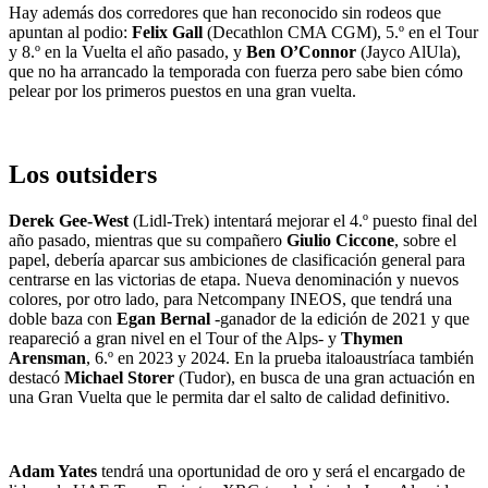
Hay además dos corredores que han reconocido sin rodeos que
apuntan al podio:
Felix Gall
(Decathlon CMA CGM), 5.º en el Tour
y 8.º en la Vuelta el año pasado, y
Ben O’Connor
(Jayco AlUla),
que no ha arrancado la temporada con fuerza pero sabe bien cómo
pelear por los primeros puestos en una gran vuelta.
Los outsiders
Derek Gee-West
(Lidl-Trek) intentará mejorar el 4.º puesto final del
año pasado, mientras que su compañero
Giulio Ciccone
, sobre el
papel, debería aparcar sus ambiciones de clasificación general para
centrarse en las victorias de etapa. Nueva denominación y nuevos
colores, por otro lado, para Netcompany INEOS, que tendrá una
doble baza con
Egan Bernal
-ganador de la edición de 2021 y que
reapareció a gran nivel en el Tour of the Alps- y
Thymen
Arensman
, 6.º en 2023 y 2024. En la prueba italoaustríaca también
destacó
Michael Storer
(Tudor), en busca de una gran actuación en
una Gran Vuelta que le permita dar el salto de calidad definitivo.
Adam Yates
tendrá una oportunidad de oro y será el encargado de