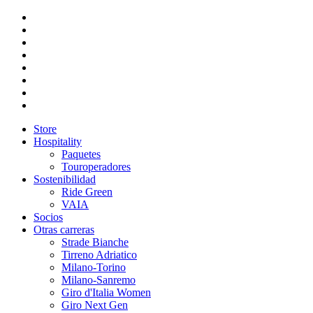
Store
Hospitality
Paquetes
Touroperadores
Sostenibilidad
Ride Green
VAIA
Socios
Otras carreras
Strade Bianche
Tirreno Adriatico
Milano-Torino
Milano-Sanremo
Giro d'Italia Women
Giro Next Gen