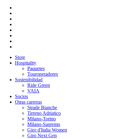
Store
Hospitality
Paquetes
Touroperadores
Sostenibilidad
Ride Green
VAIA
Socios
Otras carreras
Strade Bianche
Tirreno Adriatico
Milano-Torino
Milano-Sanremo
Giro d'Italia Women
Giro Next Gen