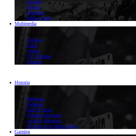
Equipos
Puertos
Regiones
Made in Italy
Multimedia
>
Multimedia
Noticias
Fotos
Videos
TV Oficiales
Podcast
Historia
>
Historia
Símbolos
Palmarés
Hall of Fame
Últimas Ediciones
Archivo Histórico
90 años de la Maglia Rosa
Gaming