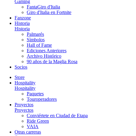
Gaming
FantaGiro d'Italia
Giro d'Italia en Fortnite
Fanzone
Historia
Historia
Palmarés
Sìmbolos
Hall of Fame
Ediciones Anteriores
Archivo Histórico
90 años de la Maglia Rosa
Socios
Store
Hospitality
Hospitality
Paquetes
Touroperadores
Proyectos
Proyectos
Conviértete en Ciudad de Etapa
Ride Green
VAIA
Otras carreras