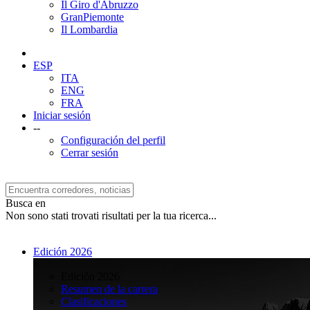
Il Giro d'Abruzzo
GranPiemonte
Il Lombardia
ESP
ITA
ENG
FRA
Iniciar sesión
--
Configuración del perfil
Cerrar sesión
Busca en
Non sono stati trovati risultati per la tua ricerca...
Edición 2026
>
Edición 2026
Resumen de la carrera
Clasificaciones