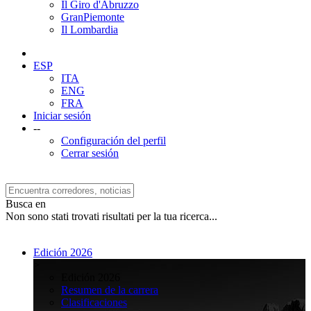
Il Giro d'Abruzzo
GranPiemonte
Il Lombardia
ESP
ITA
ENG
FRA
Iniciar sesión
--
Configuración del perfil
Cerrar sesión
Busca en
Non sono stati trovati risultati per la tua ricerca...
Edición 2026
>
Edición 2026
Resumen de la carrera
Clasificaciones