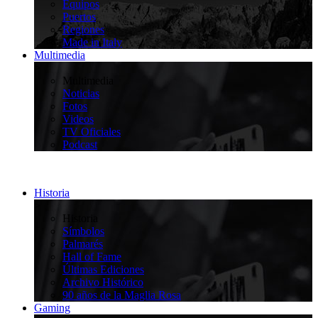
Equipos
Puertos
Regiones
Made in Italy
Multimedia
>
Multimedia
Noticias
Fotos
Videos
TV Oficiales
Podcast
Historia
>
Historia
Símbolos
Palmarés
Hall of Fame
Últimas Ediciones
Archivo Histórico
90 años de la Maglia Rosa
Gaming