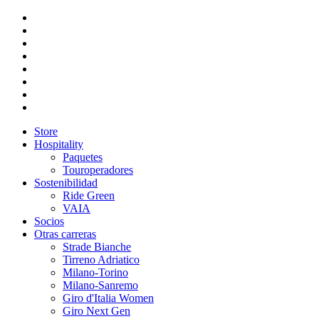
Store
Hospitality
Paquetes
Touroperadores
Sostenibilidad
Ride Green
VAIA
Socios
Otras carreras
Strade Bianche
Tirreno Adriatico
Milano-Torino
Milano-Sanremo
Giro d'Italia Women
Giro Next Gen