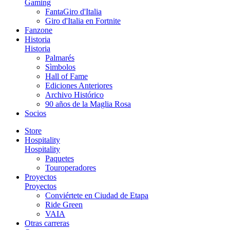
Gaming
FantaGiro d'Italia
Giro d'Italia en Fortnite
Fanzone
Historia
Historia
Palmarés
Sìmbolos
Hall of Fame
Ediciones Anteriores
Archivo Histórico
90 años de la Maglia Rosa
Socios
Store
Hospitality
Hospitality
Paquetes
Touroperadores
Proyectos
Proyectos
Conviértete en Ciudad de Etapa
Ride Green
VAIA
Otras carreras