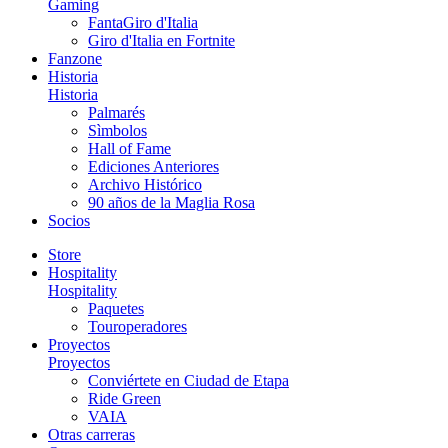
Gaming
FantaGiro d'Italia
Giro d'Italia en Fortnite
Fanzone
Historia
Historia
Palmarés
Sìmbolos
Hall of Fame
Ediciones Anteriores
Archivo Histórico
90 años de la Maglia Rosa
Socios
Store
Hospitality
Hospitality
Paquetes
Touroperadores
Proyectos
Proyectos
Conviértete en Ciudad de Etapa
Ride Green
VAIA
Otras carreras