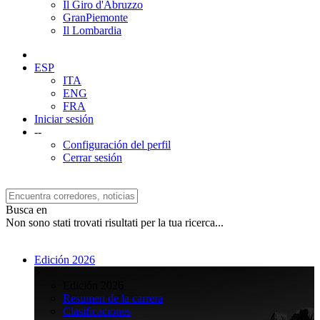
Il Giro d'Abruzzo
GranPiemonte
Il Lombardia
ESP
ITA
ENG
FRA
Iniciar sesión
--
Configuración del perfil
Cerrar sesión
Busca en
Non sono stati trovati risultati per la tua ricerca...
Edición 2026
>
Edición 2026
Resumen de la carrera
Clasificaciones