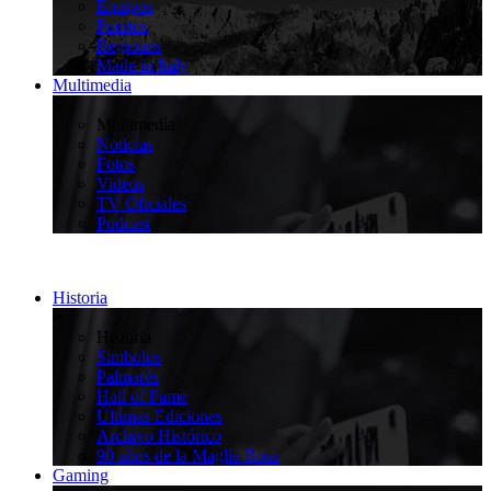
Equipos
Puertos
Regiones
Made in Italy
Multimedia
>
Multimedia
Noticias
Fotos
Videos
TV Oficiales
Podcast
Historia
>
Historia
Símbolos
Palmarés
Hall of Fame
Últimas Ediciones
Archivo Histórico
90 años de la Maglia Rosa
Gaming