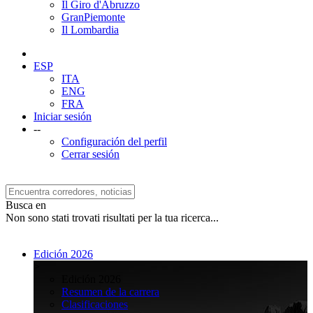
Il Giro d'Abruzzo
GranPiemonte
Il Lombardia
ESP
ITA
ENG
FRA
Iniciar sesión
--
Configuración del perfil
Cerrar sesión
Busca en
Non sono stati trovati risultati per la tua ricerca...
Edición 2026
>
Edición 2026
Resumen de la carrera
Clasificaciones