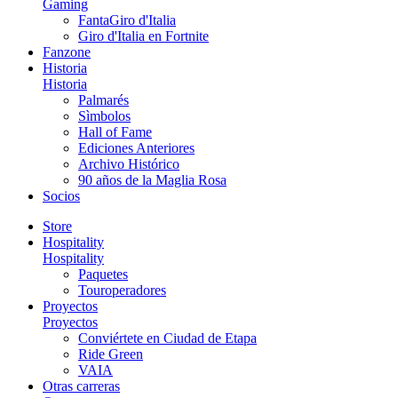
Gaming
FantaGiro d'Italia
Giro d'Italia en Fortnite
Fanzone
Historia
Historia
Palmarés
Sìmbolos
Hall of Fame
Ediciones Anteriores
Archivo Histórico
90 años de la Maglia Rosa
Socios
Store
Hospitality
Hospitality
Paquetes
Touroperadores
Proyectos
Proyectos
Conviértete en Ciudad de Etapa
Ride Green
VAIA
Otras carreras