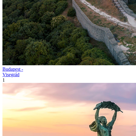
Budapest -
Visegrád
1