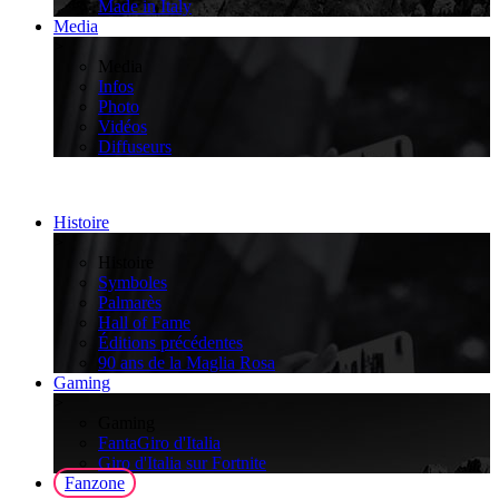
Made in Italy
Media
>
Media
Infos
Photo
Vidéos
Diffuseurs
Histoire
>
Histoire
Symboles
Palmarès
Hall of Fame
Éditions précédentes
90 ans de la Maglia Rosa
Gaming
>
Gaming
FantaGiro d'Italia
Giro d'Italia sur Fortnite
Fanzone