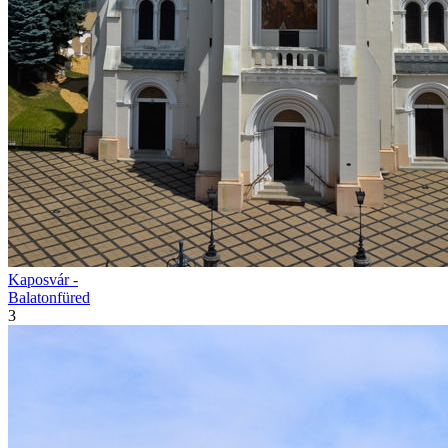
Kaposvár -
Balatonfüred
3