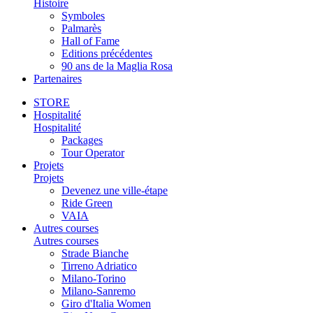
Histoire
Symboles
Palmarès
Hall of Fame
Editions précédentes
90 ans de la Maglia Rosa
Partenaires
STORE
Hospitalité
Hospitalité
Packages
Tour Operator
Projets
Projets
Devenez une ville-étape
Ride Green
VAIA
Autres courses
Autres courses
Strade Bianche
Tirreno Adriatico
Milano-Torino
Milano-Sanremo
Giro d'Italia Women