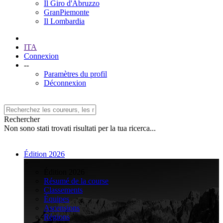
Il Giro d'Abruzzo
GranPiemonte
Il Lombardia
ITA
Connexion
--
Paramètres du profil
Déconnexion
Rechercher
Non sono stati trovati risultati per la tua ricerca...
Édition 2026
>
Édition 2026
Résumé de la course
Classements
Équipes
Ascensions
Régions