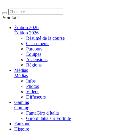
Voir tout
Édition 2026
Édition 2026
Résumé de la course
Classements
Parcours
Équipes
Ascensions
Régions
Médias
Médias
Infos
Photos
Vidéos
Diffuseurs
Gaming
Gaming
FantaGiro d'Italia
Giro d'Italia sur Fortnite
Fanzone
Histoire