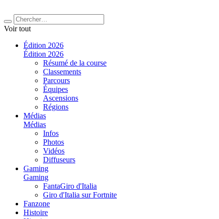
Voir tout
Édition 2026
Édition 2026
Résumé de la course
Classements
Parcours
Équipes
Ascensions
Régions
Médias
Médias
Infos
Photos
Vidéos
Diffuseurs
Gaming
Gaming
FantaGiro d'Italia
Giro d'Italia sur Fortnite
Fanzone
Histoire