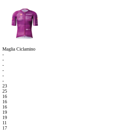
Maglia Ciclamino
-
-
-
-
-
-
23
25
16
16
16
19
19
11
17