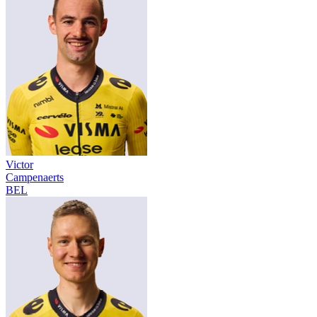
Victor
Campenaerts
BEL