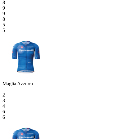
8
9
9
8
5
5
Maglia Azzurra
-
2
3
4
6
6