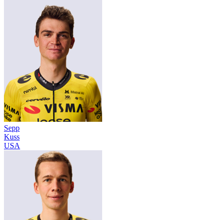
Sepp
Kuss
USA