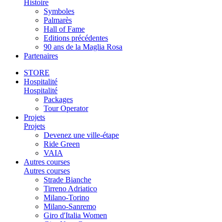
Histoire
Symboles
Palmarès
Hall of Fame
Editions précédentes
90 ans de la Maglia Rosa
Partenaires
STORE
Hospitalité
Hospitalité
Packages
Tour Operator
Projets
Projets
Devenez une ville-étape
Ride Green
VAIA
Autres courses
Autres courses
Strade Bianche
Tirreno Adriatico
Milano-Torino
Milano-Sanremo
Giro d'Italia Women