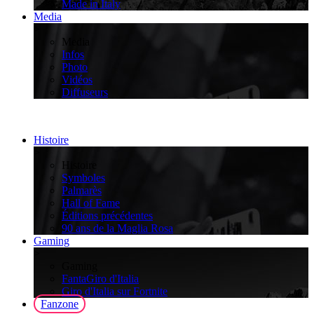
Made in Italy
Media
>
Media
Infos
Photo
Vidéos
Diffuseurs
Histoire
>
Histoire
Symboles
Palmarès
Hall of Fame
Éditions précédentes
90 ans de la Maglia Rosa
Gaming
>
Gaming
FantaGiro d'Italia
Giro d'Italia sur Fortnite
Fanzone