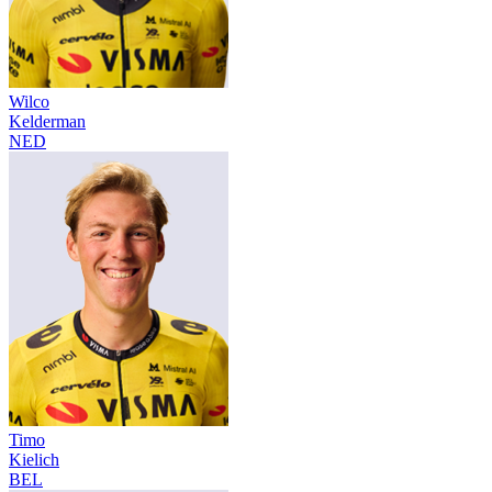
Wilco
Kelderman
NED
Timo
Kielich
BEL