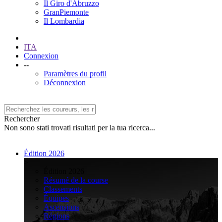
Il Giro d'Abruzzo
GranPiemonte
Il Lombardia
ITA
Connexion
--
Paramètres du profil
Déconnexion
Rechercher
Non sono stati trovati risultati per la tua ricerca...
Édition 2026
>
Édition 2026
Résumé de la course
Classements
Équipes
Ascensions
Régions