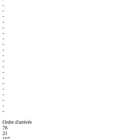
-
-
-
-
-
-
-
-
-
-
-
-
-
-
-
-
-
-
-
-
Ordre d'arrivée
76
21
107