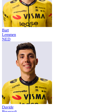
Bart
Lemmen
NED
Davide
Piganzoli