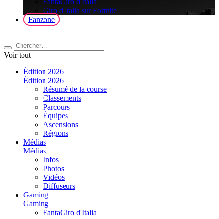
FantaGiro d'Italia
Giro d'Italia sur Fortnite
Fanzone
Voir tout
Édition 2026
Édition 2026
Résumé de la course
Classements
Parcours
Équipes
Ascensions
Régions
Médias
Médias
Infos
Photos
Vidéos
Diffuseurs
Gaming
Gaming
FantaGiro d'Italia