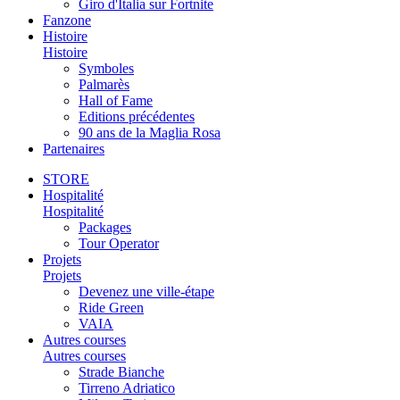
Giro d'Italia sur Fortnite
Fanzone
Histoire
Histoire
Symboles
Palmarès
Hall of Fame
Editions précédentes
90 ans de la Maglia Rosa
Partenaires
STORE
Hospitalité
Hospitalité
Packages
Tour Operator
Projets
Projets
Devenez une ville-étape
Ride Green
VAIA
Autres courses
Autres courses
Strade Bianche
Tirreno Adriatico