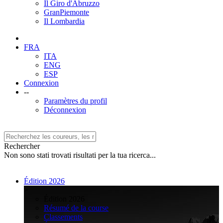
Il Giro d'Abruzzo
GranPiemonte
Il Lombardia
FRA
ITA
ENG
ESP
Connexion
--
Paramètres du profil
Déconnexion
Rechercher
Non sono stati trovati risultati per la tua ricerca...
Édition 2026
>
Édition 2026
Résumé de la course
Classements