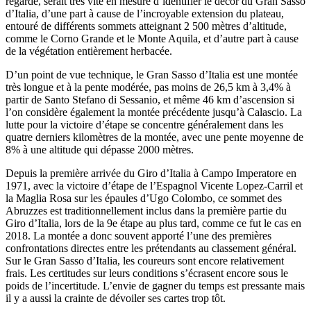
regarde, serait très vite en mesure d’identifier le décor du Gran Sasso
d’Italia, d’une part à cause de l’incroyable extension du plateau,
entouré de différents sommets atteignant 2 500 mètres d’altitude,
comme le Corno Grande et le Monte Aquila, et d’autre part à cause
de la végétation entièrement herbacée.
D’un point de vue technique, le Gran Sasso d’Italia est une montée
très longue et à la pente modérée, pas moins de 26,5 km à 3,4% à
partir de Santo Stefano di Sessanio, et même 46 km d’ascension si
l’on considère également la montée précédente jusqu’à Calascio. La
lutte pour la victoire d’étape se concentre généralement dans les
quatre derniers kilomètres de la montée, avec une pente moyenne de
8% à une altitude qui dépasse 2000 mètres.
Depuis la première arrivée du Giro d’Italia à Campo Imperatore en
1971, avec la victoire d’étape de l’Espagnol Vicente Lopez-Carril et
la Maglia Rosa sur les épaules d’Ugo Colombo, ce sommet des
Abruzzes est traditionnellement inclus dans la première partie du
Giro d’Italia, lors de la 9e étape au plus tard, comme ce fut le cas en
2018. La montée a donc souvent apporté l’une des premières
confrontations directes entre les prétendants au classement général.
Sur le Gran Sasso d’Italia, les coureurs sont encore relativement
frais. Les certitudes sur leurs conditions s’écrasent encore sous le
poids de l’incertitude. L’envie de gagner du temps est pressante mais
il y a aussi la crainte de dévoiler ses cartes trop tôt.