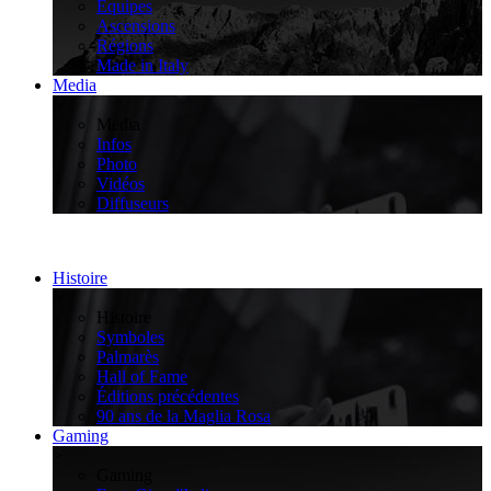
Équipes
Ascensions
Régions
Made in Italy
Media
>
Media
Infos
Photo
Vidéos
Diffuseurs
Histoire
>
Histoire
Symboles
Palmarès
Hall of Fame
Éditions précédentes
90 ans de la Maglia Rosa
Gaming
>
Gaming