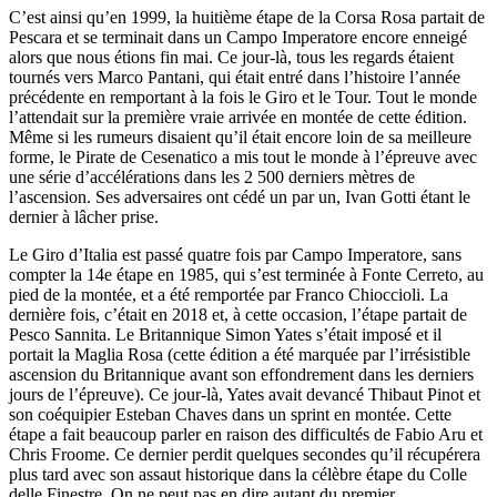
C’est ainsi qu’en 1999, la huitième étape de la Corsa Rosa partait de
Pescara et se terminait dans un Campo Imperatore encore enneigé
alors que nous étions fin mai. Ce jour-là, tous les regards étaient
tournés vers Marco Pantani, qui était entré dans l’histoire l’année
précédente en remportant à la fois le Giro et le Tour. Tout le monde
l’attendait sur la première vraie arrivée en montée de cette édition.
Même si les rumeurs disaient qu’il était encore loin de sa meilleure
forme, le Pirate de Cesenatico a mis tout le monde à l’épreuve avec
une série d’accélérations dans les 2 500 derniers mètres de
l’ascension. Ses adversaires ont cédé un par un, Ivan Gotti étant le
dernier à lâcher prise.
Le Giro d’Italia est passé quatre fois par Campo Imperatore, sans
compter la 14e étape en 1985, qui s’est terminée à Fonte Cerreto, au
pied de la montée, et a été remportée par Franco Chioccioli. La
dernière fois, c’était en 2018 et, à cette occasion, l’étape partait de
Pesco Sannita. Le Britannique Simon Yates s’était imposé et il
portait la Maglia Rosa (cette édition a été marquée par l’irrésistible
ascension du Britannique avant son effondrement dans les derniers
jours de l’épreuve). Ce jour-là, Yates avait devancé Thibaut Pinot et
son coéquipier Esteban Chaves dans un sprint en montée. Cette
étape a fait beaucoup parler en raison des difficultés de Fabio Aru et
Chris Froome. Ce dernier perdit quelques secondes qu’il récupérera
plus tard avec son assaut historique dans la célèbre étape du Colle
delle Finestre. On ne peut pas en dire autant du premier.