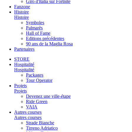
Giro d'Italia sur Fortnite
Fanzone
Histoire
Histoire
Symboles
Palmarès
Hall of Fame
Editions précédentes
90 ans de la Maglia Rosa
Partenaires
STORE
Hospitalité
Hospitalité
Packages
Tour Operator
Projets
Projets
Devenez une ville-étape
Ride Green
VAIA
Autres courses
Autres courses
Strade Bianche
Tirreno Adriatico