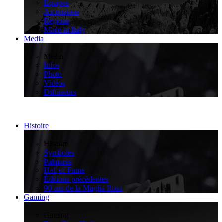
Équipes
Ascensions
Régions
Made in Italy
Media
>
Media
Infos
Photo
Vidéos
Diffuseurs
Histoire
>
Histoire
Symboles
Palmarès
Hall of Fame
Éditions précédentes
90 ans de la Maglia Rosa
Gaming
>
Gaming