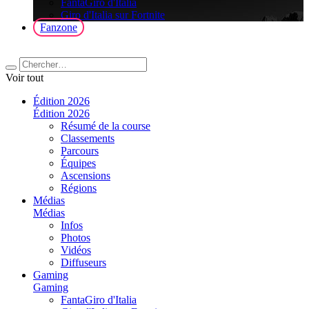
FantaGiro d'Italia
Giro d'Italia sur Fortnite
Fanzone
Voir tout
Édition 2026
Édition 2026
Résumé de la course
Classements
Parcours
Équipes
Ascensions
Régions
Médias
Médias
Infos
Photos
Vidéos
Diffuseurs
Gaming
Gaming
FantaGiro d'Italia