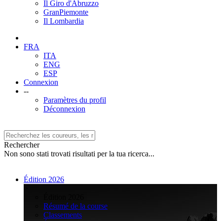
Il Giro d'Abruzzo
GranPiemonte
Il Lombardia
FRA
ITA
ENG
ESP
Connexion
--
Paramètres du profil
Déconnexion
Rechercher
Non sono stati trovati risultati per la tua ricerca...
Édition 2026
>
Édition 2026
Résumé de la course
Classements