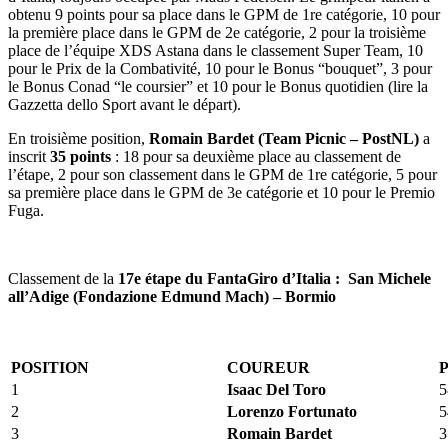
obtenu 9 points pour sa place dans le GPM de 1re catégorie, 10 pour
la première place dans le GPM de 2e catégorie, 2 pour la troisième
place de l’équipe XDS Astana dans le classement Super Team, 10
pour le Prix de la Combativité, 10 pour le Bonus “bouquet”, 3 pour
le Bonus Conad “le coursier” et 10 pour le Bonus quotidien (lire la
Gazzetta dello Sport avant le départ).
En troisième position,
Romain Bardet (Team Picnic – PostNL)
a
inscrit
35 points
: 18 pour sa deuxième place au classement de
l’étape, 2 pour son classement dans le GPM de 1re catégorie, 5 pour
sa première place dans le GPM de 3e catégorie et 10 pour le Premio
Fuga.
Classement de la
17e étape du
FantaGiro d
’
Italia
: San Michele
all’Adige (Fondazione Edmund Mach) – Bormio
POSI
TION
COUREUR
1
Isaac Del Toro
5
2
Lorenzo Fortunato
5
3
Romain Bardet
3