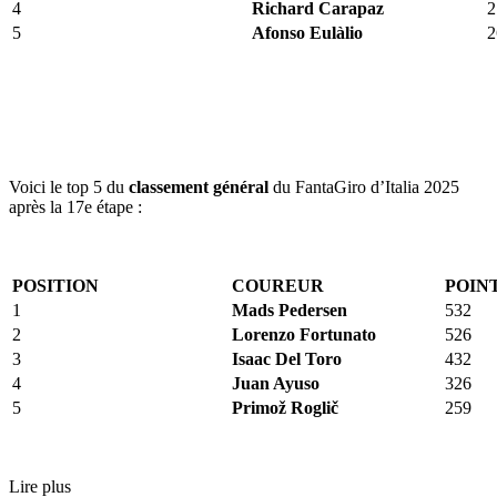
4
Richard Carapaz
2
5
Afonso Eulàlio
2
Voici le top 5 du
class
ement général
du FantaGiro d’Italia 2025
après la 17e étape :
POSI
TION
COUREUR
POIN
1
Mads Pedersen
532
2
Lorenzo Fortunato
526
3
Isaac Del Toro
432
4
Juan Ayuso
326
5
Primož Roglič
259
Lire plus