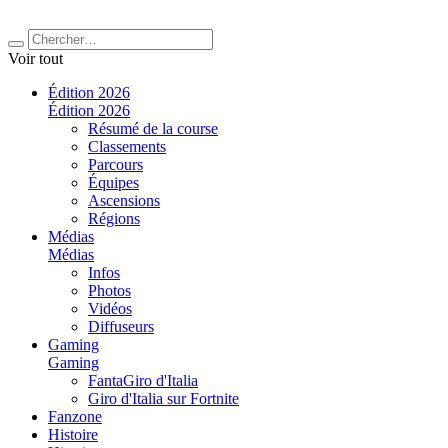
Voir tout
Édition 2026
Édition 2026
Résumé de la course
Classements
Parcours
Équipes
Ascensions
Régions
Médias
Médias
Infos
Photos
Vidéos
Diffuseurs
Gaming
Gaming
FantaGiro d'Italia
Giro d'Italia sur Fortnite
Fanzone
Histoire