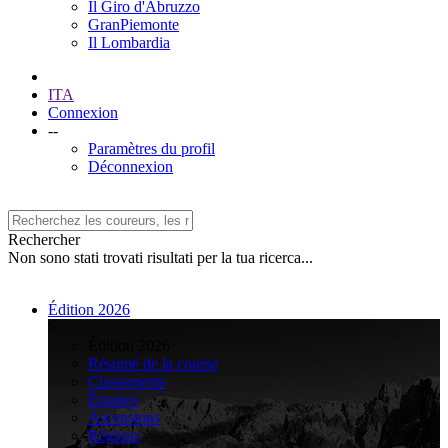
Il Giro d'Abruzzo
GranPiemonte
Il Lombardia
ITA
Connexion
--
Paramètres du profil
Déconnexion
Rechercher
Non sono stati trovati risultati per la tua ricerca...
Édition 2026
>
Édition 2026
Résumé de la course
Classements
Équipes
Ascensions
Régions