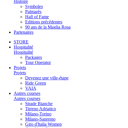
Histoire
Symboles
Palmarès
Hall of Fame
Editions précédentes
90 ans de la Maglia Rosa
Partenaires
STORE
Hospitalité
Hospitalité
Packages
Tour Operator
Projets
Projets
Devenez une ville-étape
Ride Green
VAIA
Autres courses
Autres courses
Strade Bianche
Tirreno Adriatico
Milano-Torino
Milano-Sanremo
Giro d'Italia Women