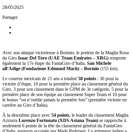
28/05/2025
Partager
Avec son attaque victorieuse à Bormio, le porteur de la Maglia Rosa
du Giro
Isaac Del Toro (UAE Team Emirates
–
XRG)
remporte
également la 17e étape du FantaGiro d’Italia,
San Michele
all’Adige (Fondazione Edmund Mach)
–
Bormio
(155 km).
Le coureur mexicain de 21 ans a totalisé
58 points
: 30 pour la
victoire d’étape, 10 pour la première place au classement général du
Giro, 3 pour son classement dans le GPM de 3e catégorie, 5 pour la
première place de son équipe au classement Super Team et 10 pour
le bonus “on n’oublie jamais la première fois” (première victoire en
carrière au Giro d’Italia).
À la deuxième place avec
54 points
, le leader du classement Maglia
Azzurra
Lorenzo Fortunato (XDS Astana Team)
se rapproche à
seulement 6 points de la tête du classement général du FantaGiro
d’Italia, toujours occupée par Mads Pedersen. Le grimpeur italien a