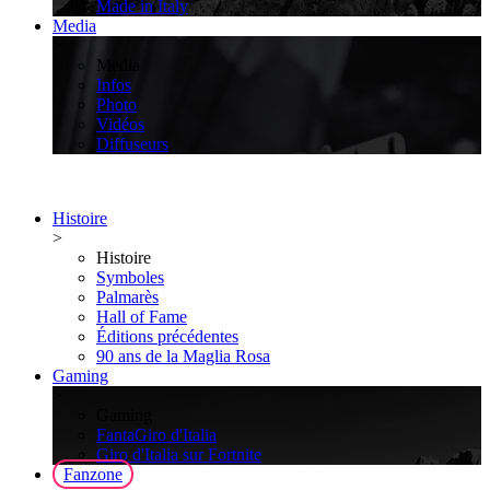
Made in Italy
Media
>
Media
Infos
Photo
Vidéos
Diffuseurs
Histoire
>
Histoire
Symboles
Palmarès
Hall of Fame
Éditions précédentes
90 ans de la Maglia Rosa
Gaming
>
Gaming
FantaGiro d'Italia
Giro d'Italia sur Fortnite
Fanzone