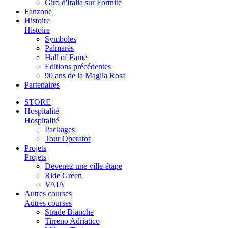
Giro d'Italia sur Fortnite
Fanzone
Histoire
Histoire
Symboles
Palmarès
Hall of Fame
Editions précédentes
90 ans de la Maglia Rosa
Partenaires
STORE
Hospitalité
Hospitalité
Packages
Tour Operator
Projets
Projets
Devenez une ville-étape
Ride Green
VAIA
Autres courses
Autres courses
Strade Bianche
Tirreno Adriatico