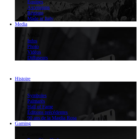
Équipes
Ascensions
Régions
Made in Italy
Media
>
Media
Infos
Photo
Vidéos
Diffuseurs
Histoire
>
Histoire
Symboles
Palmarès
Hall of Fame
Éditions précédentes
90 ans de la Maglia Rosa
Gaming
>
Gaming