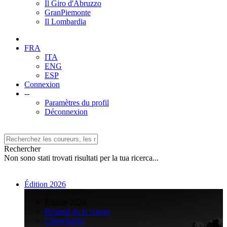
Il Giro d'Abruzzo
GranPiemonte
Il Lombardia
FRA
ITA
ENG
ESP
Connexion
--
Paramètres du profil
Déconnexion
Rechercher
Non sono stati trovati risultati per la tua ricerca...
Édition 2026
>
Édition 2026
Résumé de la course
Classements