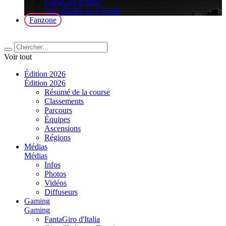
FantaGiro d'Italia
Giro d'Italia sur Fortnite
Fanzone
Voir tout
Édition 2026
Édition 2026
Résumé de la course
Classements
Parcours
Équipes
Ascensions
Régions
Médias
Médias
Infos
Photos
Vidéos
Diffuseurs
Gaming
Gaming
FantaGiro d'Italia