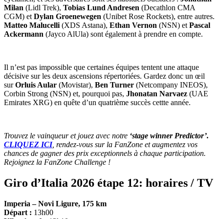
Milan
(Lidl Trek),
Tobias Lund Andresen
(Decathlon CMA
CGM) et
Dylan Groenewegen
(Unibet Rose Rockets), entre autres.
Matteo Malucelli
(XDS Astana),
Ethan Vernon
(NSN) et
Pascal
Ackermann
(Jayco AlUla) sont également à prendre en compte.
Il n’est pas impossible que certaines équipes tentent une attaque
décisive sur les deux ascensions répertoriées. Gardez donc un œil
sur
Orluis Aular
(Movistar),
Ben Turner
(Netcompany INEOS),
Corbin Strong (NSN) et, pourquoi pas,
Jhonatan Narvaez
(UAE
Emirates XRG) en quête d’un quatrième succès cettte année.
Trouvez le vainqueur et jouez avec notre
‘stage winner Predictor’.
CLIQUEZ ICI
, rendez-vous sur la FanZone et augmentez vos
chances de gagner des prix exceptionnels à chaque participation.
Rejoignez la FanZone Challenge !
Giro d’Italia 2026 étape 12: horaires / TV
Imperia – Novi Ligure, 175 km
Départ :
13h00