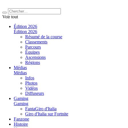
Voir tout
Édition 2026
Édition 2026
Résumé de la course
Classements
Parcours
Équipes
Ascensions
Régions
Médias
Médias
Infos
Photos
Vidéos
Diffuseurs
Gaming
Gaming
FantaGiro d'Italia
Giro d'Italia sur Fortnite
Fanzone
Histoire