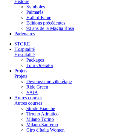
Histoire
Symboles
Palmarès
Hall of Fame
Editions précédentes
90 ans de la Maglia Rosa
Partenaires
STORE
Hospitalité
Hospitalité
Packages
Tour Operator
Projets
Projets
Devenez une ville-étape
Ride Green
VAIA
Autres courses
Autres courses
Strade Bianche
Tirreno Adriatico
Milano-Torino
Milano-Sanremo
Giro d'Italia Women