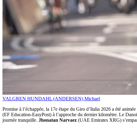
VALGREN HUNDAHL (ANDERSEN) Michael
Promise à l’échappée, la 17e étape du Giro d’Italia 2026 a été animée
(EF Education-EasyPost) à l’approche du dernier kilomètre. Le Danois 
journée tranquille.
Jhonatan Narvaez
(UAE Emirates XRG) s’empare 