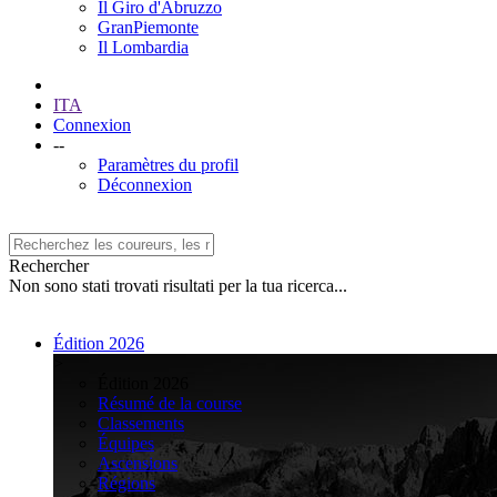
Il Giro d'Abruzzo
GranPiemonte
Il Lombardia
ITA
Connexion
--
Paramètres du profil
Déconnexion
Rechercher
Non sono stati trovati risultati per la tua ricerca...
Édition 2026
>
Édition 2026
Résumé de la course
Classements
Équipes
Ascensions
Régions