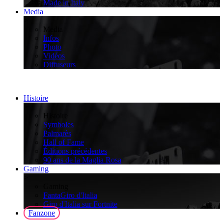
Made in Italy
Media
>
Media
Infos
Photo
Vidéos
Diffuseurs
Histoire
>
Histoire
Symboles
Palmarès
Hall of Fame
Éditions précédentes
90 ans de la Maglia Rosa
Gaming
>
Gaming
FantaGiro d'Italia
Giro d'Italia sur Fortnite
Fanzone