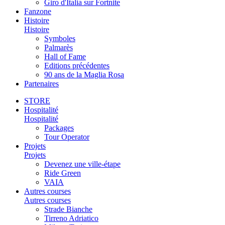
Giro d'Italia sur Fortnite
Fanzone
Histoire
Histoire
Symboles
Palmarès
Hall of Fame
Editions précédentes
90 ans de la Maglia Rosa
Partenaires
STORE
Hospitalité
Hospitalité
Packages
Tour Operator
Projets
Projets
Devenez une ville-étape
Ride Green
VAIA
Autres courses
Autres courses
Strade Bianche
Tirreno Adriatico