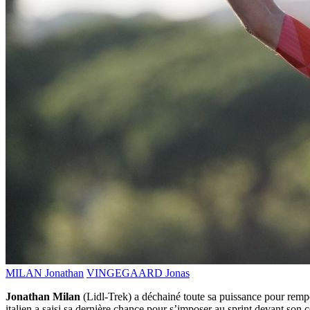
MILAN Jonathan
VINGEGAARD Jonas
Jonathan Milan
(Lidl-Trek) a déchainé toute sa puissance pour remp
italien a saisi sa dernière chance pour s’imposer au sprint devant s