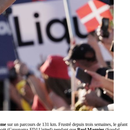
ome
sur un parcours de 131 km. Frustré depuis trois semaines, le géant
 Penhoët (Groupama-FDJ United) pendant que
Paul Magnier
(Soudal