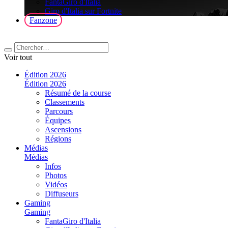
FantaGiro d'Italia
Giro d'Italia sur Fortnite
Fanzone
Voir tout
Édition 2026
Édition 2026
Résumé de la course
Classements
Parcours
Équipes
Ascensions
Régions
Médias
Médias
Infos
Photos
Vidéos
Diffuseurs
Gaming
Gaming
FantaGiro d'Italia