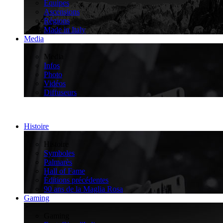
Équipes
Ascensions
Régions
Made in Italy
Media
>
Media
Infos
Photo
Vidéos
Diffuseurs
Histoire
>
Histoire
Symboles
Palmarès
Hall of Fame
Éditions précédentes
90 ans de la Maglia Rosa
Gaming
>
Gaming