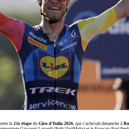
orter la
21e étape
du
Giro d’Italia 2026
, qui s’achevait dimanche à
R
on compatriote Giovanni Lonardi (Polti VisitMalta) et le Français Paul