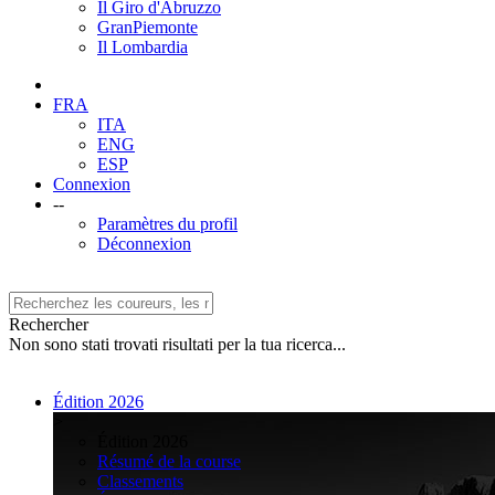
Il Giro d'Abruzzo
GranPiemonte
Il Lombardia
FRA
ITA
ENG
ESP
Connexion
--
Paramètres du profil
Déconnexion
Rechercher
Non sono stati trovati risultati per la tua ricerca...
Édition 2026
>
Édition 2026
Résumé de la course
Classements