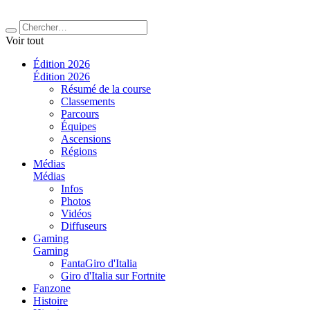
Voir tout
Édition 2026
Édition 2026
Résumé de la course
Classements
Parcours
Équipes
Ascensions
Régions
Médias
Médias
Infos
Photos
Vidéos
Diffuseurs
Gaming
Gaming
FantaGiro d'Italia
Giro d'Italia sur Fortnite
Fanzone
Histoire