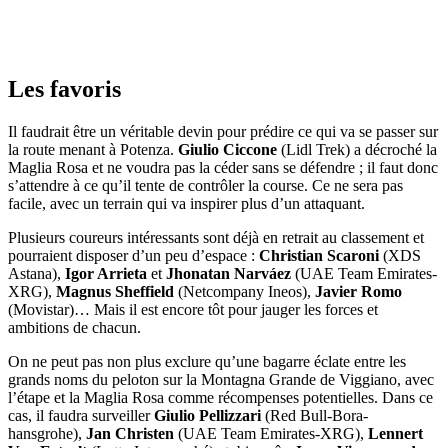
Les favoris
Il faudrait être un véritable devin pour prédire ce qui va se passer sur
la route menant à Potenza.
Giulio Ciccone
(Lidl Trek) a décroché la
Maglia Rosa et ne voudra pas la céder sans se défendre ; il faut donc
s’attendre à ce qu’il tente de contrôler la course. Ce ne sera pas
facile, avec un terrain qui va inspirer plus d’un attaquant.
Plusieurs coureurs intéressants sont déjà en retrait au classement et
pourraient disposer d’un peu d’espace :
Christian Scaroni
(XDS
Astana),
Igor Arrieta
et
Jhonatan Narváez
(UAE Team Emirates-
XRG),
Magnus Sheffield
(Netcompany Ineos),
Javier Romo
(Movistar)… Mais il est encore tôt pour jauger les forces et
ambitions de chacun.
On ne peut pas non plus exclure qu’une bagarre éclate entre les
grands noms du peloton sur la Montagna Grande de Viggiano, avec
l’étape et la Maglia Rosa comme récompenses potentielles. Dans ce
cas, il faudra surveiller
Giulio Pellizzari
(Red Bull-Bora-
hansgrohe),
Jan Christen
(UAE Team Emirates-XRG),
Lennert