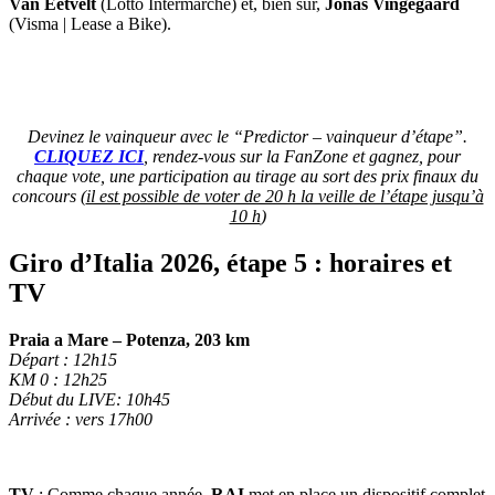
Van Eetvelt
(Lotto Intermarché) et, bien sûr,
Jonas Vingegaard
(Visma | Lease a Bike).
Devinez le vainqueur avec le “Predictor – vainqueur d’étape”.
CLIQUEZ ICI
, rendez-vous sur la FanZone et gagnez, pour
chaque vote, une participation au tirage au sort des prix finaux du
concours (
il est possible de voter de 20 h la veille de l’étape jusqu’à
10 h
)
Giro d’Italia 2026, étape 5 : horaires et
TV
Praia a Mare – Potenza, 203 km
Départ : 12h15
KM 0 : 12h25
Début du LIVE: 10h45
Arrivée : vers 17h00
TV
: Comme chaque année,
RAI
met en place un dispositif complet