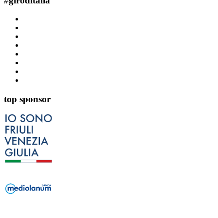
#
giroditalia
top sponsor