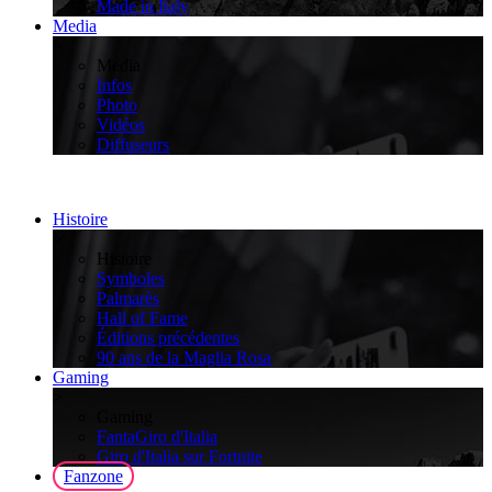
Made in Italy
Media
>
Media
Infos
Photo
Vidéos
Diffuseurs
Histoire
>
Histoire
Symboles
Palmarès
Hall of Fame
Éditions précédentes
90 ans de la Maglia Rosa
Gaming
>
Gaming
FantaGiro d'Italia
Giro d'Italia sur Fortnite
Fanzone