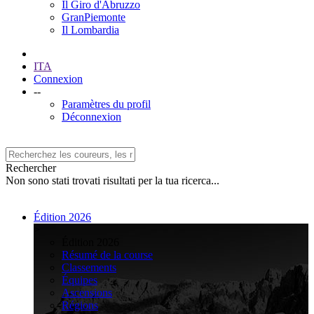
Il Giro d'Abruzzo
GranPiemonte
Il Lombardia
ITA
Connexion
--
Paramètres du profil
Déconnexion
Rechercher
Non sono stati trovati risultati per la tua ricerca...
Édition 2026
>
Édition 2026
Résumé de la course
Classements
Équipes
Ascensions
Régions