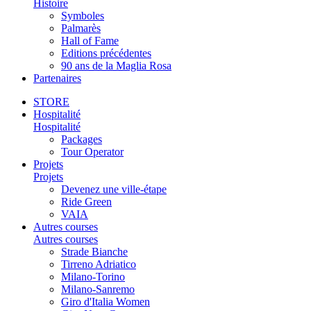
Histoire
Symboles
Palmarès
Hall of Fame
Editions précédentes
90 ans de la Maglia Rosa
Partenaires
STORE
Hospitalité
Hospitalité
Packages
Tour Operator
Projets
Projets
Devenez une ville-étape
Ride Green
VAIA
Autres courses
Autres courses
Strade Bianche
Tirreno Adriatico
Milano-Torino
Milano-Sanremo
Giro d'Italia Women