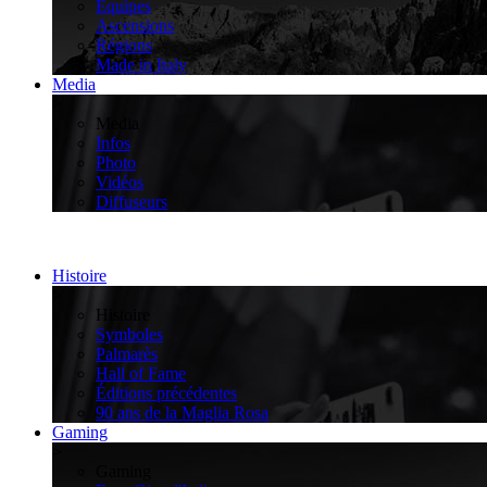
Équipes
Ascensions
Régions
Made in Italy
Media
>
Media
Infos
Photo
Vidéos
Diffuseurs
Histoire
>
Histoire
Symboles
Palmarès
Hall of Fame
Éditions précédentes
90 ans de la Maglia Rosa
Gaming
>
Gaming