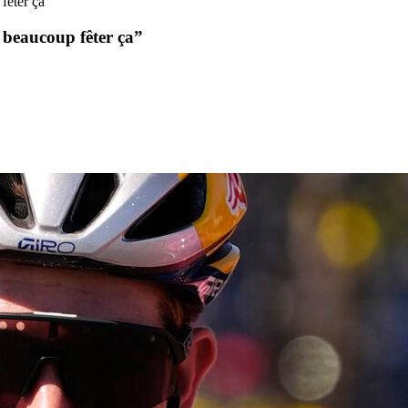
fêter ça”
u beaucoup fêter ça”