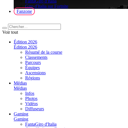
FantaGiro d'Italia
Giro d'Italia sur Fortnite
Fanzone
Voir tout
Édition 2026
Édition 2026
Résumé de la course
Classements
Parcours
Équipes
Ascensions
Régions
Médias
Médias
Infos
Photos
Vidéos
Diffuseurs
Gaming
Gaming
FantaGiro d'Italia