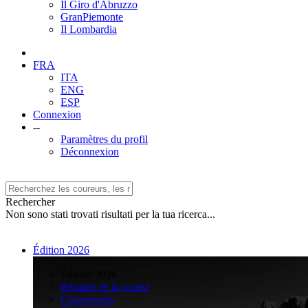
Il Giro d'Abruzzo
GranPiemonte
Il Lombardia
FRA
ITA
ENG
ESP
Connexion
--
Paramètres du profil
Déconnexion
Rechercher
Non sono stati trovati risultati per la tua ricerca...
Édition 2026
>
Édition 2026
Résumé de la course
Classements