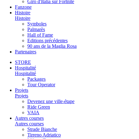
Giro d'Italia sur Fortnite
Fanzone
Histoire
Histoire
Symboles
Palmarès
Hall of Fame
Editions précédentes
90 ans de la Maglia Rosa
Partenaires
STORE
Hospitalité
Hospitalité
Packages
Tour Operator
Projets
Projets
Devenez une ville-étape
Ride Green
VAIA
Autres courses
Autres courses
Strade Bianche
Tirreno Adriatico