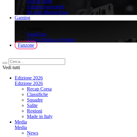
Hall of Fame
Edizioni precedenti
90 Anni Maglia Rosa
Gaming
>
Gaming
FantaGiro
ll Giro d'Italia su Fortnite
Fanzone
Vedi tutti
Edizione 2026
Edizione 2026
Recap Corsa
Classifiche
Squadre
Salite
Regioni
Made in Italy
Media
Media
News