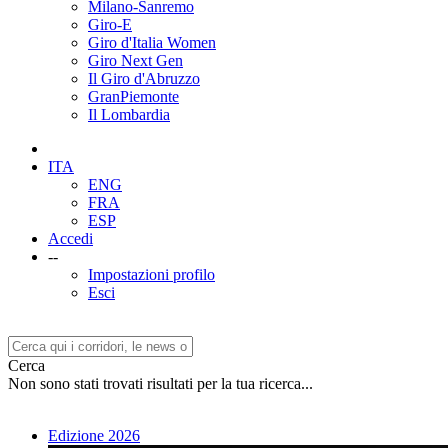
Milano-Sanremo
Giro-E
Giro d'Italia Women
Giro Next Gen
Il Giro d'Abruzzo
GranPiemonte
Il Lombardia
ITA
ENG
FRA
ESP
Accedi
--
Impostazioni profilo
Esci
Cerca
Non sono stati trovati risultati per la tua ricerca...
Edizione 2026