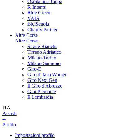
Ospita una Tappa
R-Intents
Ride Green
VAIA
BiciScuola
Charity Partner
Altre Corse
Altre Corse
Strade Bianche
Tirreno Adriatico
Milano-Torino
Milano-Sanremo
Giro-E
Giro d'Italia Women
Giro Next Gen
Il Giro d'Abruzzo
GranPiemonte
Il Lombardia
ITA
Accedi
--
Profilo
Impostazioni profilo