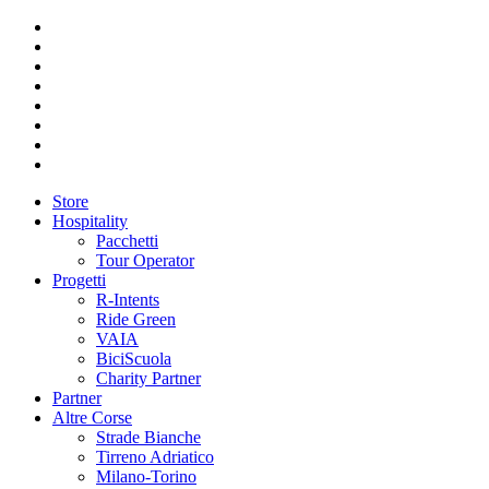
Store
Hospitality
Pacchetti
Tour Operator
Progetti
R-Intents
Ride Green
VAIA
BiciScuola
Charity Partner
Partner
Altre Corse
Strade Bianche
Tirreno Adriatico
Milano-Torino