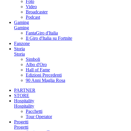
Foto
Video
Broadcaster
Podcast
Gaming
Gaming
FantaGiro d'Italia
Il Giro d'Italia su Fortnite
Fanzone
Storia
Storia
Simboli
Albo d'Oro
Hall of Fame
Edizioni Precedenti
90 Anni Maglia Rosa
PARTNER
STORE
Hospitality
Hospitality
Pacchetti
Tour Operator
Progetti
Progetti