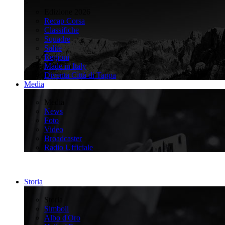
>
Edizione 2026
Recap Corsa
Classifiche
Squadre
Salite
Regioni
Made in Italy
Diventa Città di Tappa
Media
>
Media
News
Foto
Video
Broadcaster
Radio Ufficiale
Storia
>
Storia
Simboli
Albo d'Oro