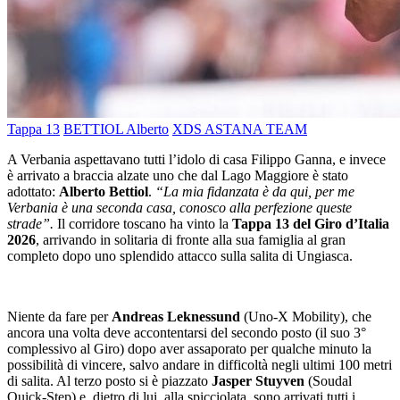
Tappa 13
BETTIOL Alberto
XDS ASTANA TEAM
A Verbania aspettavano tutti l’idolo di casa Filippo Ganna, e invece
è arrivato a braccia alzate uno che dal Lago Maggiore è stato
adottato:
Alberto Bettiol
.
“La mia fidanzata è da qui, per me
Verbania è una seconda casa, conosco alla perfezione queste
strade”.
Il corridore toscano ha vinto la
Tappa 13 del Giro d’Italia
2026
, arrivando in solitaria di fronte alla sua famiglia al gran
completo dopo uno splendido attacco sulla salita di Ungiasca.
Niente da fare per
Andreas Leknessund
(Uno-X Mobility), che
ancora una volta deve accontentarsi del secondo posto (il suo 3°
complessivo al Giro) dopo aver assaporato per qualche minuto la
possibilità di vincere, salvo andare in difficoltà negli ultimi 100 metri
di salita. Al terzo posto si è piazzato
Jasper Stuyven
(Soudal
Quick-Step) e, dietro di lui, alla spicciolata, sono arrivati tutti i