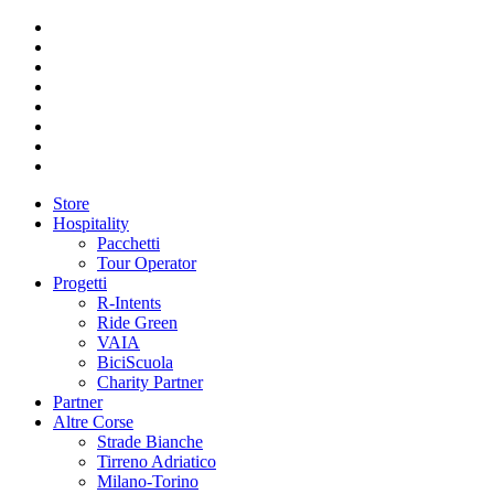
Store
Hospitality
Pacchetti
Tour Operator
Progetti
R-Intents
Ride Green
VAIA
BiciScuola
Charity Partner
Partner
Altre Corse
Strade Bianche
Tirreno Adriatico
Milano-Torino