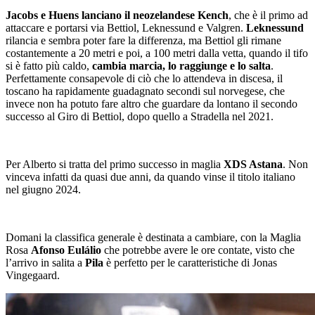
Jacobs e Huens lanciano il neozelandese Kench
, che è il primo ad
attaccare e portarsi via Bettiol, Leknessund e Valgren.
Leknessund
rilancia e sembra poter fare la differenza, ma Bettiol gli rimane
costantemente a 20 metri e poi, a 100 metri dalla vetta, quando il tifo
si è fatto più caldo,
cambia marcia, lo raggiunge e lo salta
.
Perfettamente consapevole di ciò che lo attendeva in discesa, il
toscano ha rapidamente guadagnato secondi sul norvegese, che
invece non ha potuto fare altro che guardare da lontano il secondo
successo al Giro di Bettiol, dopo quello a Stradella nel 2021.
Per Alberto si tratta del primo successo in maglia
XDS Astana
. Non
vinceva infatti da quasi due anni, da quando vinse il titolo italiano
nel giugno 2024.
Domani la classifica generale è destinata a cambiare, con la Maglia
Rosa
Afonso Eulálio
che potrebbe avere le ore contate, visto che
l’arrivo in salita a
Pila
è perfetto per le caratteristiche di Jonas
Vingegaard.