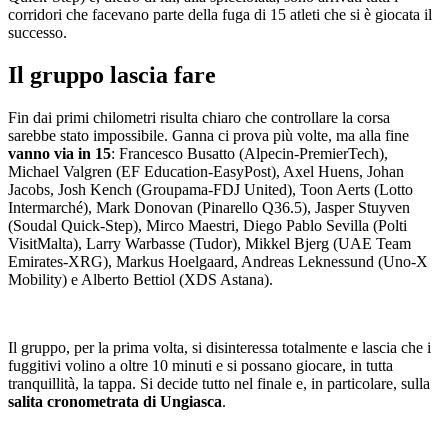
corridori che facevano parte della fuga di 15 atleti che si è giocata il
successo.
Il gruppo lascia fare
Fin dai primi chilometri risulta chiaro che controllare la corsa
sarebbe stato impossibile. Ganna ci prova più volte, ma alla fine
vanno via in 15
: Francesco Busatto (Alpecin-PremierTech),
Michael Valgren (EF Education-EasyPost), Axel Huens, Johan
Jacobs, Josh Kench (Groupama-FDJ United), Toon Aerts (Lotto
Intermarché), Mark Donovan (Pinarello Q36.5), Jasper Stuyven
(Soudal Quick-Step), Mirco Maestri, Diego Pablo Sevilla (Polti
VisitMalta), Larry Warbasse (Tudor), Mikkel Bjerg (UAE Team
Emirates-XRG), Markus Hoelgaard, Andreas Leknessund (Uno-X
Mobility) e Alberto Bettiol (XDS Astana).
Il gruppo, per la prima volta, si disinteressa totalmente e lascia che i
fuggitivi volino a oltre 10 minuti e si possano giocare, in tutta
tranquillità, la tappa. Si decide tutto nel finale e, in particolare, sulla
salita cronometrata di Ungiasca
.