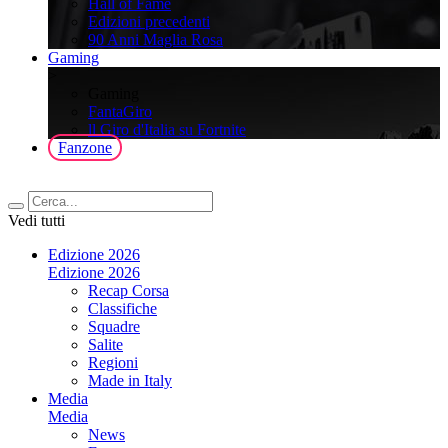
Hall of Fame
Edizioni precedenti
90 Anni Maglia Rosa
Gaming
>
Gaming
FantaGiro
ll Giro d'Italia su Fortnite
Fanzone
Vedi tutti
Edizione 2026
Edizione 2026
Recap Corsa
Classifiche
Squadre
Salite
Regioni
Made in Italy
Media
Media
News