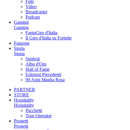
Foto
Video
Broadcaster
Podcast
Gaming
Gaming
FantaGiro d'Italia
Il Giro d'Italia su Fortnite
Fanzone
Storia
Storia
Simboli
Albo d'Oro
Hall of Fame
Edizioni Precedenti
90 Anni Maglia Rosa
PARTNER
STORE
Hospitality
Hospitality
Pacchetti
Tour Operator
Progetti
Progetti