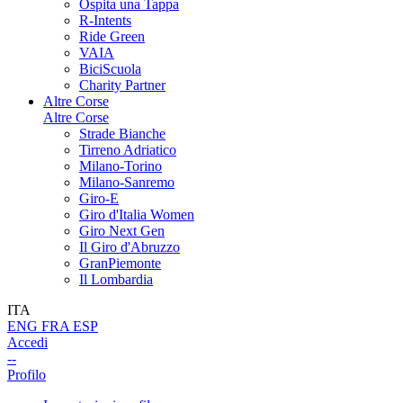
Ospita una Tappa
R-Intents
Ride Green
VAIA
BiciScuola
Charity Partner
Altre Corse
Altre Corse
Strade Bianche
Tirreno Adriatico
Milano-Torino
Milano-Sanremo
Giro-E
Giro d'Italia Women
Giro Next Gen
Il Giro d'Abruzzo
GranPiemonte
Il Lombardia
ITA
ENG
FRA
ESP
Accedi
--
Profilo