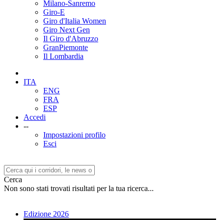
Milano-Sanremo
Giro-E
Giro d'Italia Women
Giro Next Gen
Il Giro d'Abruzzo
GranPiemonte
Il Lombardia
ITA
ENG
FRA
ESP
Accedi
--
Impostazioni profilo
Esci
Cerca
Non sono stati trovati risultati per la tua ricerca...
Edizione 2026