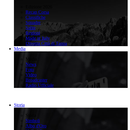
>
Edizione 2026
Recap Corsa
Classifiche
Squadre
Salite
Regioni
Made in Italy
Diventa Città di Tappa
Media
>
Media
News
Foto
Video
Broadcaster
Radio Ufficiale
Storia
>
Storia
Simboli
Albo d'Oro