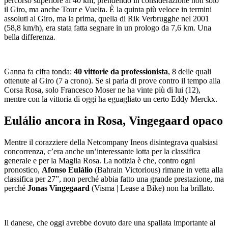
percorso superiore ai 40 km, prendendo in considerazione non solo
il Giro, ma anche Tour e Vuelta. È la quinta più veloce in termini
assoluti al Giro, ma la prima, quella di Rik Verbrugghe nel 2001
(58,8 km/h), era stata fatta segnare in un prologo da 7,6 km. Una
bella differenza.
Ganna fa cifra tonda:
40 vittorie da professionista
, 8 delle quali
ottenute al Giro (7 a crono). Se si parla di prove contro il tempo alla
Corsa Rosa, solo Francesco Moser ne ha vinte più di lui (12),
mentre con la vittoria di oggi ha eguagliato un certo Eddy Merckx.
Eulálio ancora in Rosa, Vingegaard opaco
Mentre il corazziere della Netcompany Ineos disintegrava qualsiasi
concorrenza, c’era anche un’interessante lotta per la classifica
generale e per la Maglia Rosa. La notizia è che, contro ogni
pronostico,
Afonso Eulálio
(Bahrain Victorious) rimane in vetta alla
classifica per 27”, non perché abbia fatto una grande prestazione, ma
perché
Jonas Vingegaard
(Visma | Lease a Bike) non ha brillato.
Il danese, che oggi avrebbe dovuto dare una spallata importante al