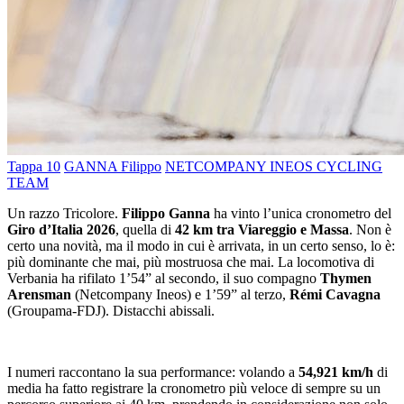
Tappa 10
GANNA Filippo
NETCOMPANY INEOS CYCLING
TEAM
Un razzo Tricolore.
Filippo Ganna
ha vinto l’unica cronometro del
Giro d’Italia 2026
, quella di
42 km tra Viareggio e Massa
. Non è
certo una novità, ma il modo in cui è arrivata, in un certo senso, lo è:
più dominante che mai, più mostruosa che mai. La locomotiva di
Verbania ha rifilato 1’54” al secondo, il suo compagno
Thymen
Arensman
(Netcompany Ineos) e 1’59” al terzo,
Rémi Cavagna
(Groupama-FDJ). Distacchi abissali.
I numeri raccontano la sua performance: volando a
54,921 km/h
di
media ha fatto registrare la cronometro più veloce di sempre su un