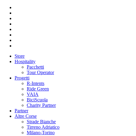
Store
Hospitality
Pacchetti
Tour Operator
Progetti
R-Intents
Ride Green
VAIA
BiciScuola
Charity Partner
Partner
Altre Corse
Strade Bianche
Tirreno Adriatico
Milano-Torino