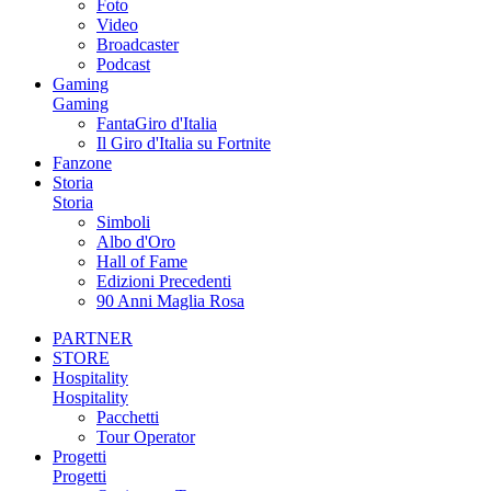
Foto
Video
Broadcaster
Podcast
Gaming
Gaming
FantaGiro d'Italia
Il Giro d'Italia su Fortnite
Fanzone
Storia
Storia
Simboli
Albo d'Oro
Hall of Fame
Edizioni Precedenti
90 Anni Maglia Rosa
PARTNER
STORE
Hospitality
Hospitality
Pacchetti
Tour Operator
Progetti
Progetti