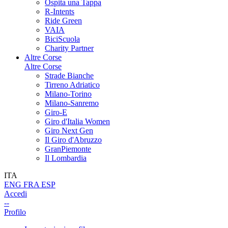
Ospita una Tappa
R-Intents
Ride Green
VAIA
BiciScuola
Charity Partner
Altre Corse
Altre Corse
Strade Bianche
Tirreno Adriatico
Milano-Torino
Milano-Sanremo
Giro-E
Giro d'Italia Women
Giro Next Gen
Il Giro d'Abruzzo
GranPiemonte
Il Lombardia
ITA
ENG
FRA
ESP
Accedi
--
Profilo