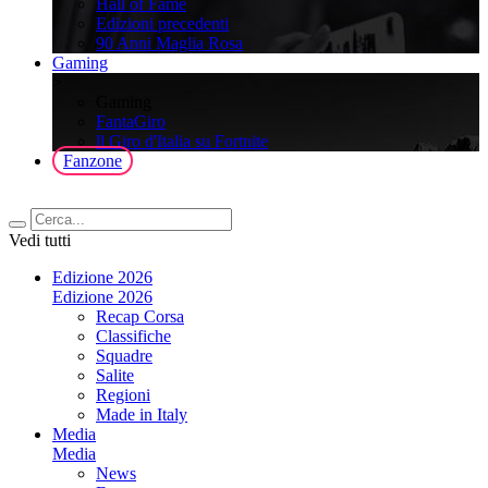
Hall of Fame
Edizioni precedenti
90 Anni Maglia Rosa
Gaming
>
Gaming
FantaGiro
ll Giro d'Italia su Fortnite
Fanzone
Vedi tutti
Edizione 2026
Edizione 2026
Recap Corsa
Classifiche
Squadre
Salite
Regioni
Made in Italy
Media
Media
News