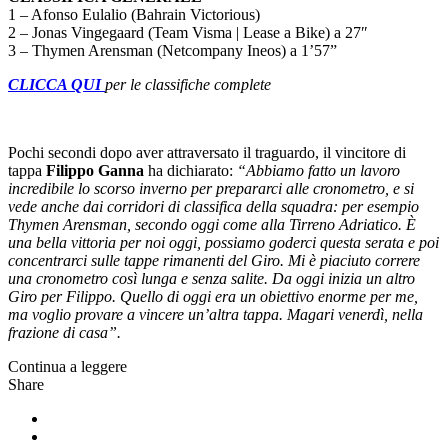
1 – Afonso Eulalio (Bahrain Victorious)
2 – Jonas Vingegaard (Team Visma | Lease a Bike) a 27″
3 – Thymen Arensman (Netcompany Ineos) a 1’57”
CLICCA QUI
per le classifiche complete
Pochi secondi dopo aver attraversato il traguardo, il vincitore di
tappa
Filippo Ganna
ha dichiarato:
“Abbiamo fatto un lavoro
incredibile lo scorso inverno per prepararci alle cronometro, e si
vede anche dai corridori di classifica della squadra: per esempio
Thymen Arensman, secondo oggi come alla Tirreno Adriatico. È
una bella vittoria per noi oggi, possiamo goderci questa serata e poi
concentrarci sulle tappe rimanenti del Giro. Mi è piaciuto correre
una cronometro così lunga e senza salite. Da oggi inizia un altro
Giro per Filippo. Quello di oggi era un obiettivo enorme per me,
ma voglio provare a vincere un’altra tappa. Magari venerdì, nella
frazione di casa”.
Continua a leggere
Share