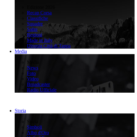
>
Edizione 2026
Recap Corsa
Classifiche
Squadre
Salite
Regioni
Made in Italy
Diventa Città di Tappa
Media
>
Media
News
Foto
Video
Broadcaster
Radio Ufficiale
Storia
>
Storia
Simboli
Albo d'Oro