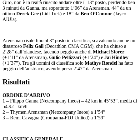
Giro, non è in realtà riuscito andare oltre il 13° posto, perdendo ben
3 minuti da Ganna, ma soprattutto 1’06” da Arensman, 44” da un
ottimo
Derek Gee
(Lidl Trek) e 18” da
Ben O’Connor
(Jayco
AlUla).
Arensman risale fino al 3° posto in classifica, scavalcando anche un
disastroso
Felix Gall
(Decathlon CMA CGM), che ha chiuso a
2’28” dall’olandese, facendo peggio anche di
Michael Storer
(+1’11” da Arensman),
Gulio Pellizzari
(+1’24”) e
Jai Hindley
(+1’37”). Tra gli uomini di classifica solo
Mathys Rondel
ha fatto
peggio dell’austriaco, avendo perso 2’47” da Arensman.
Risultati
ORDINE D’ARRIVO
1 – Filippo Ganna (Netcompany Ineos) – 42 km in 45’53”, media di
54.921 km/h
2 – Thymen Arensman (Netcompany Ineos) a 1’54”
3 – Remi Cavagna (Groupama-FDJ United) a 1’59”
CLASSIFICA GENERALE