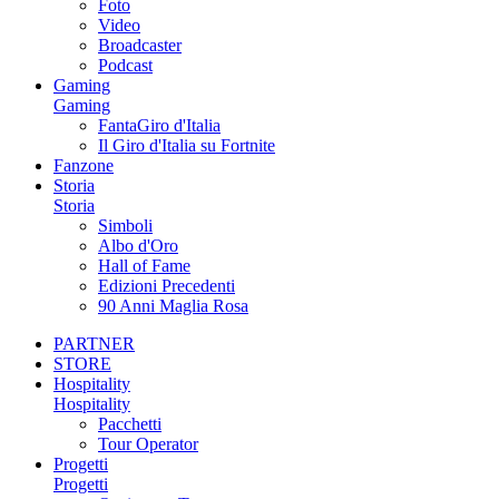
Foto
Video
Broadcaster
Podcast
Gaming
Gaming
FantaGiro d'Italia
Il Giro d'Italia su Fortnite
Fanzone
Storia
Storia
Simboli
Albo d'Oro
Hall of Fame
Edizioni Precedenti
90 Anni Maglia Rosa
PARTNER
STORE
Hospitality
Hospitality
Pacchetti
Tour Operator
Progetti
Progetti