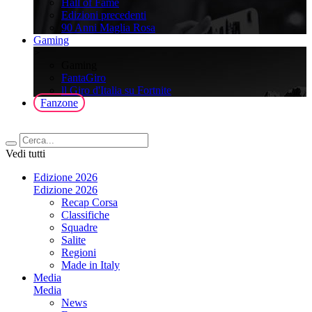
Hall of Fame
Edizioni precedenti
90 Anni Maglia Rosa
Gaming
>
Gaming
FantaGiro
ll Giro d'Italia su Fortnite
Fanzone
Vedi tutti
Edizione 2026
Edizione 2026
Recap Corsa
Classifiche
Squadre
Salite
Regioni
Made in Italy
Media
Media
News