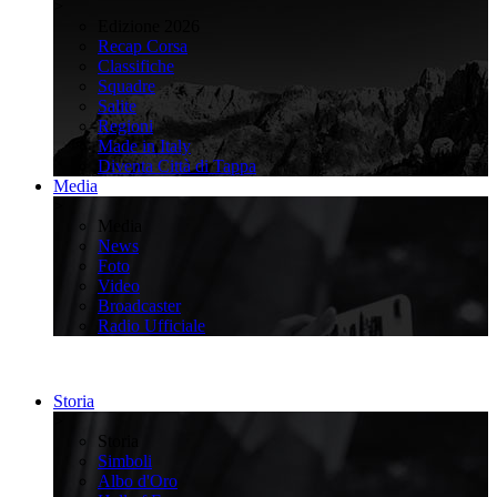
>
Edizione 2026
Recap Corsa
Classifiche
Squadre
Salite
Regioni
Made in Italy
Diventa Città di Tappa
Media
>
Media
News
Foto
Video
Broadcaster
Radio Ufficiale
Storia
>
Storia
Simboli
Albo d'Oro