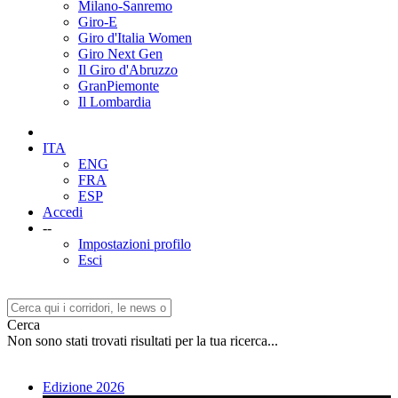
Milano-Sanremo
Giro-E
Giro d'Italia Women
Giro Next Gen
Il Giro d'Abruzzo
GranPiemonte
Il Lombardia
ITA
ENG
FRA
ESP
Accedi
--
Impostazioni profilo
Esci
Cerca
Non sono stati trovati risultati per la tua ricerca...
Edizione 2026