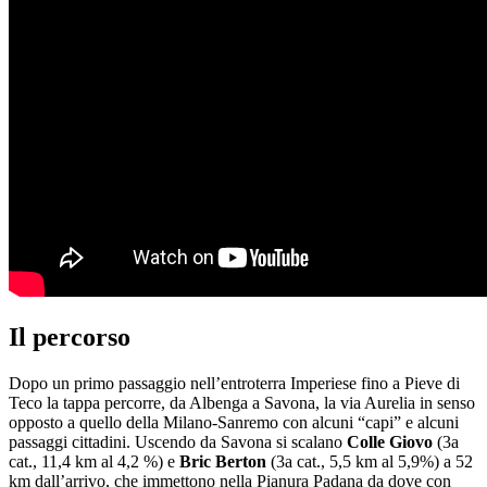
Il percorso
Dopo un primo passaggio nell’entroterra Imperiese fino a Pieve di
Teco la tappa percorre, da Albenga a Savona, la via Aurelia in senso
opposto a quello della Milano-Sanremo con alcuni “capi” e alcuni
passaggi cittadini. Uscendo da Savona si scalano
Colle Giovo
(3a
cat., 11,4 km al 4,2 %) e
Bric Berton
(3a cat., 5,5 km al 5,9%) a 52
km dall’arrivo, che immettono nella Pianura Padana da dove con