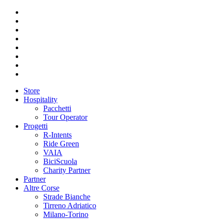
Store
Hospitality
Pacchetti
Tour Operator
Progetti
R-Intents
Ride Green
VAIA
BiciScuola
Charity Partner
Partner
Altre Corse
Strade Bianche
Tirreno Adriatico
Milano-Torino