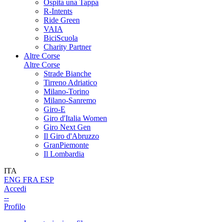
Ospita una Tappa
R-Intents
Ride Green
VAIA
BiciScuola
Charity Partner
Altre Corse
Altre Corse
Strade Bianche
Tirreno Adriatico
Milano-Torino
Milano-Sanremo
Giro-E
Giro d'Italia Women
Giro Next Gen
Il Giro d'Abruzzo
GranPiemonte
Il Lombardia
ITA
ENG
FRA
ESP
Accedi
--
Profilo