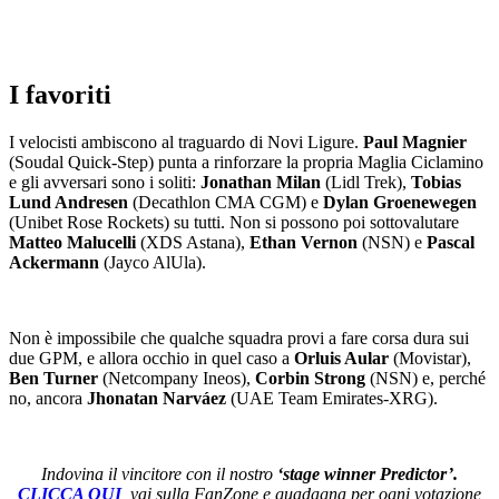
I favoriti
I velocisti ambiscono al traguardo di Novi Ligure.
Paul Magnier
(Soudal Quick-Step) punta a rinforzare la propria Maglia Ciclamino
e gli avversari sono i soliti:
Jonathan Milan
(Lidl Trek),
Tobias
Lund Andresen
(Decathlon CMA CGM) e
Dylan Groenewegen
(Unibet Rose Rockets) su tutti. Non si possono poi sottovalutare
Matteo Malucelli
(XDS Astana),
Ethan Vernon
(NSN) e
Pascal
Ackermann
(Jayco AlUla).
Non è impossibile che qualche squadra provi a fare corsa dura sui
due GPM, e allora occhio in quel caso a
Orluis Aular
(Movistar),
Ben Turner
(Netcompany Ineos),
Corbin Strong
(NSN) e, perché
no, ancora
Jhonatan Narváez
(UAE Team Emirates-XRG).
Indovina il vincitore con il nostro
‘stage winner Predictor’.
CLICCA QUI
, vai sulla FanZone e guadagna per ogni votazione