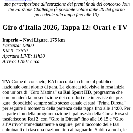
una partecipazione all’estrazione dei premi finali del concorso Join
the FanZone Challenge (è possibile votare dalle 20 del giorno
precedente alla tappa fino alle 10)
Giro d’Italia 2026, Tappa 12: Orari e TV
Imperia – Novi Ligure, 175 km
Partenza: 13h00
KM 0: 13h10
Apertura LIVE: 11h30
Arrivo: 17h01 circa
TV:
Come di consueto, RAI racconta in chiaro al pubblico
nazionale ogni giorno di gara. La giornata televisiva in rosa inizia
con un’ora di “Giro Mattina” su
Rai Sport HD
, programma che
comprenderà la presentazione dei corridori e le interviste del pre-
gara, dopodiché sempre sullo stesso canale ci sarà “Prima Diretta”
per seguire il momento della partenza della tappa fino alle 14:00. Per
la parte clou della programmazione il palinsesto della Corsa Rosa si
trasferisce su
Rai 2
, con “Giro in Diretta” fino alle 16:15 e “Giro
all’Arrivo” immediatamente a seguire, per il racconto delle fasi
culminanti di ciascuna frazione fino al traguardo. Subito a ruota, le