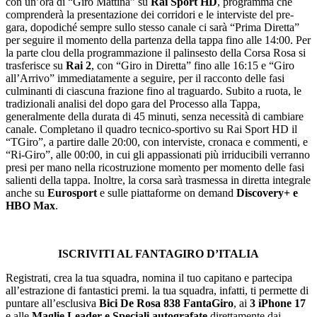
con un’ora di “Giro Mattina” su
Rai Sport HD
, programma che
comprenderà la presentazione dei corridori e le interviste del pre-
gara, dopodiché sempre sullo stesso canale ci sarà “Prima Diretta”
per seguire il momento della partenza della tappa fino alle 14:00. Per
la parte clou della programmazione il palinsesto della Corsa Rosa si
trasferisce su
Rai 2
, con “Giro in Diretta” fino alle 16:15 e “Giro
all’Arrivo” immediatamente a seguire, per il racconto delle fasi
culminanti di ciascuna frazione fino al traguardo. Subito a ruota, le
tradizionali analisi del dopo gara del Processo alla Tappa,
generalmente della durata di 45 minuti, senza necessità di cambiare
canale. Completano il quadro tecnico-sportivo su Rai Sport HD il
“TGiro”, a partire dalle 20:00, con interviste, cronaca e commenti, e
“Ri-Giro”, alle 00:00, in cui gli appassionati più irriducibili verranno
presi per mano nella ricostruzione momento per momento delle fasi
salienti della tappa. Inoltre, la corsa sarà trasmessa in diretta integrale
anche su
Eurosport
e sulle piattaforme on demand
Discovery+ e
HBO Max
.
ISCRIVITI AL FANTAGIRO D’ITALIA
Registrati, crea la tua squadra, nomina il tuo capitano e partecipa
all’estrazione di fantastici premi. la tua squadra, infatti, ti permette di
puntare all’esclusiva
Bici De Rosa 838 FantaGiro
, ai
3 iPhone 17
e alle
Maglie Leader e Speciali autografate
direttamente dai