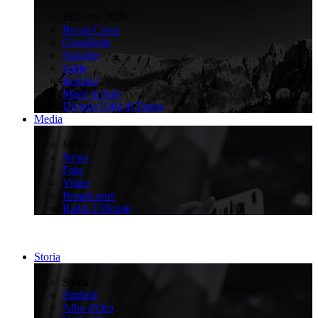
>
Edizione 2026
Recap Corsa
Classifiche
Squadre
Salite
Regioni
Made in Italy
Diventa Città di Tappa
Media
>
Media
News
Foto
Video
Broadcaster
Radio Ufficiale
Storia
>
Storia
Simboli
Albo d'Oro