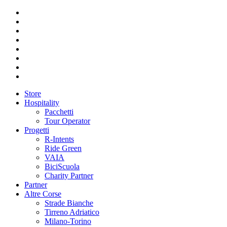
Store
Hospitality
Pacchetti
Tour Operator
Progetti
R-Intents
Ride Green
VAIA
BiciScuola
Charity Partner
Partner
Altre Corse
Strade Bianche
Tirreno Adriatico
Milano-Torino