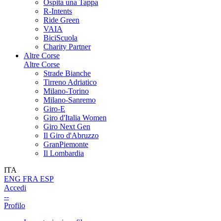
Ospita una Tappa
R-Intents
Ride Green
VAIA
BiciScuola
Charity Partner
Altre Corse
Altre Corse
Strade Bianche
Tirreno Adriatico
Milano-Torino
Milano-Sanremo
Giro-E
Giro d'Italia Women
Giro Next Gen
Il Giro d'Abruzzo
GranPiemonte
Il Lombardia
ITA
ENG
FRA
ESP
Accedi
--
Profilo