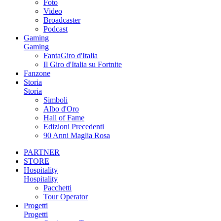
Foto
Video
Broadcaster
Podcast
Gaming
Gaming
FantaGiro d'Italia
Il Giro d'Italia su Fortnite
Fanzone
Storia
Storia
Simboli
Albo d'Oro
Hall of Fame
Edizioni Precedenti
90 Anni Maglia Rosa
PARTNER
STORE
Hospitality
Hospitality
Pacchetti
Tour Operator
Progetti
Progetti