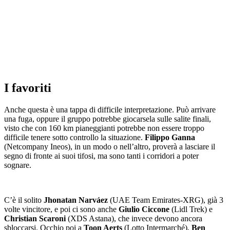
I favoriti
Anche questa è una tappa di difficile interpretazione. Può arrivare
una fuga, oppure il gruppo potrebbe giocarsela sulle salite finali,
visto che con 160 km pianeggianti potrebbe non essere troppo
difficile tenere sotto controllo la situazione.
Filippo Ganna
(Netcompany Ineos), in un modo o nell’altro, proverà a lasciare il
segno di fronte ai suoi tifosi, ma sono tanti i corridori a poter
sognare.
C’è il solito
Jhonatan Narváez
(UAE Team Emirates-XRG), già 3
volte vincitore, e poi ci sono anche
Giulio Ciccone
(Lidl Trek) e
Christian Scaroni
(XDS Astana), che invece devono ancora
sbloccarsi. Occhio poi a
Toon Aerts
(Lotto Intermarché),
Ben