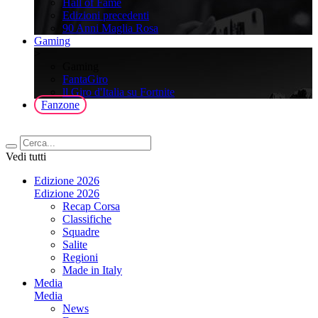
Hall of Fame
Edizioni precedenti
90 Anni Maglia Rosa
Gaming
>
Gaming
FantaGiro
ll Giro d'Italia su Fortnite
Fanzone
Vedi tutti
Edizione 2026
Edizione 2026
Recap Corsa
Classifiche
Squadre
Salite
Regioni
Made in Italy
Media
Media
News