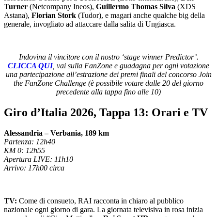
Turner
(Netcompany Ineos),
Guillermo Thomas Silva
(XDS
Astana),
Florian Stork
(Tudor), e magari anche qualche big della
generale, invogliato ad attaccare dalla salita di Ungiasca.
Indovina il vincitore con il nostro ‘stage winner Predictor’.
CLICCA QUI
, vai sulla FanZone e guadagna per ogni votazione
una partecipazione all’estrazione dei premi finali del concorso Join
the FanZone Challenge (è possibile votare dalle 20 del giorno
precedente alla tappa fino alle 10)
Giro d’Italia 2026, Tappa 13: Orari e TV
Alessandria – Verbania, 189 km
Partenza: 12h40
KM 0: 12h55
Apertura LIVE: 11h10
Arrivo: 17h00 circa
TV:
Come di consueto, RAI racconta in chiaro al pubblico
nazionale ogni giorno di gara. La giornata televisiva in rosa inizia