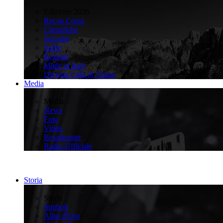
>
Edizione 2026
Recap Corsa
Classifiche
Squadre
Salite
Regioni
Made in Italy
Diventa Città di Tappa
Media
>
Media
News
Foto
Video
Broadcaster
Radio Ufficiale
Storia
>
Storia
Simboli
Albo d'Oro