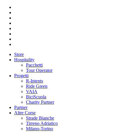
Store
Hospitality
Pacchetti
Tour Operator
Progetti
R-Intents
Ride Green
VAIA
BiciScuola
Charity Partner
Partner
Altre Corse
Strade Bianche
Tirreno Adriatico
Milano-Torino