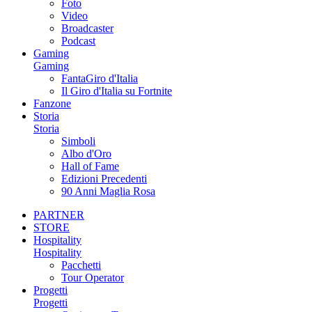
Foto
Video
Broadcaster
Podcast
Gaming
Gaming
FantaGiro d'Italia
Il Giro d'Italia su Fortnite
Fanzone
Storia
Storia
Simboli
Albo d'Oro
Hall of Fame
Edizioni Precedenti
90 Anni Maglia Rosa
PARTNER
STORE
Hospitality
Hospitality
Pacchetti
Tour Operator
Progetti
Progetti