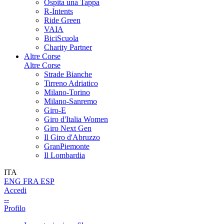
Ospita una Tappa
R-Intents
Ride Green
VAIA
BiciScuola
Charity Partner
Altre Corse
Altre Corse
Strade Bianche
Tirreno Adriatico
Milano-Torino
Milano-Sanremo
Giro-E
Giro d'Italia Women
Giro Next Gen
Il Giro d'Abruzzo
GranPiemonte
Il Lombardia
ITA
ENG
FRA
ESP
Accedi
--
Profilo