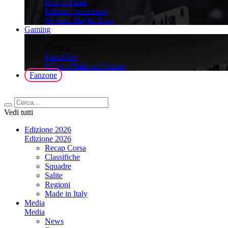
Hall of Fame
Edizioni precedenti
90 Anni Maglia Rosa
Gaming
>
Gaming
FantaGiro
ll Giro d'Italia su Fortnite
Fanzone
Vedi tutti
Edizione 2026
Edizione 2026
Recap Corsa
Classifiche
Squadre
Salite
Regioni
Made in Italy
Media
Media
News