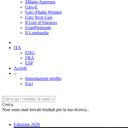
Milano-Sanremo
Giro-E
Giro d'Italia Women
Giro Next Gen
Il Giro d'Abruzzo
GranPiemonte
Il Lombardia
ITA
ENG
FRA
ESP
Accedi
--
Impostazioni profilo
Esci
Cerca
Non sono stati trovati risultati per la tua ricerca...
Edizione 2026