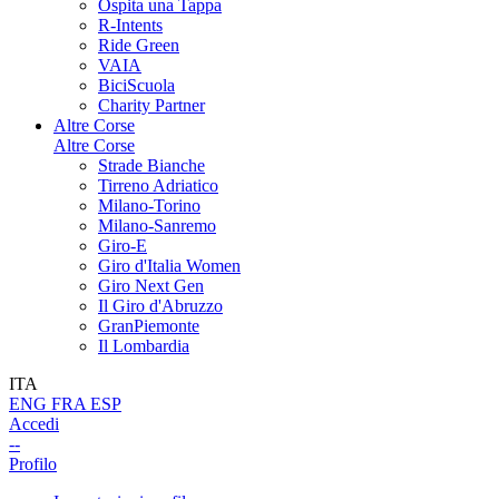
Ospita una Tappa
R-Intents
Ride Green
VAIA
BiciScuola
Charity Partner
Altre Corse
Altre Corse
Strade Bianche
Tirreno Adriatico
Milano-Torino
Milano-Sanremo
Giro-E
Giro d'Italia Women
Giro Next Gen
Il Giro d'Abruzzo
GranPiemonte
Il Lombardia
ITA
ENG
FRA
ESP
Accedi
--
Profilo