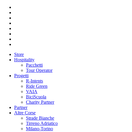
Store
Hospitality
Pacchetti
Tour Operator
Progetti
R-Intents
Ride Green
VAIA
BiciScuola
Charity Partner
Partner
Altre Corse
Strade Bianche
Tirreno Adriatico
Milano-Torino