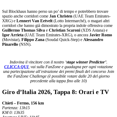
Sul Blockhaus hanno perso un po’ di tempo e potrebbero trovare
spazio anche corridori come
Jan Christen
(UAE Team Emirates-
XRG) e
Lennert Van Eetvelt
(Lotto Intermarché), o magari altri
corridori che hanno già dimostrato la propria indole offensiva come
Guillermo Thomas Silva
e
Christian Scaroni
(XDS Astana) e
Igor Arrieta
(UAE Team Emirates-XRG), o ancora
Javier Romo
(Movistar),
Filippo Zana
(Soudal Quick-Step) e
Alessandro
Pinarello
(NSN).
Indovina il vincitore con il nostro ‘
stage winner Predictor’
.
CLICCA QUI
, vai sulla FanZone e guadagna per ogni votazione
una partecipazione all’estrazione dei premi finali del concorso Join
the FanZone Challenge (è possibile votare dalle 20 del giorno
precedente alla tappa fino alle 10)
Giro d’Italia 2026, Tappa 8: Orari e TV
Chieti – Fermo, 156 km
Partenza: 13h15
KM 0: 13h35