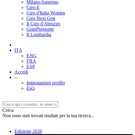
Milano-Sanremo
Giro-E
Giro d'Italia Women
Giro Next Gen
Il Giro d'Abruzzo
GranPiemonte
Il Lombardia
ITA
ENG
FRA
ESP
Accedi
--
Impostazioni profilo
Esci
Cerca
Non sono stati trovati risultati per la tua ricerca...
Edizione 2026