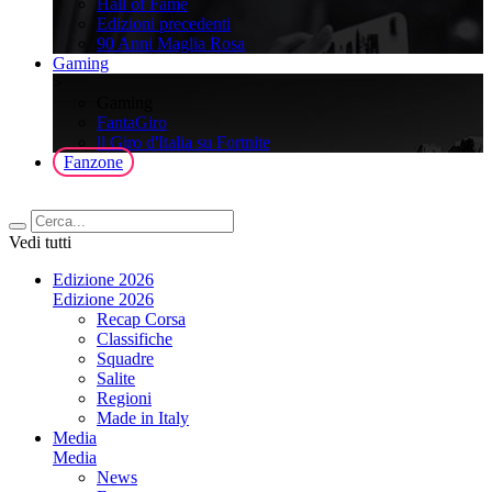
Hall of Fame
Edizioni precedenti
90 Anni Maglia Rosa
Gaming
>
Gaming
FantaGiro
ll Giro d'Italia su Fortnite
Fanzone
Vedi tutti
Edizione 2026
Edizione 2026
Recap Corsa
Classifiche
Squadre
Salite
Regioni
Made in Italy
Media
Media
News