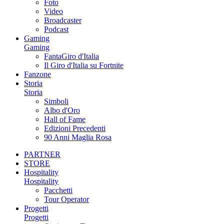
Foto
Video
Broadcaster
Podcast
Gaming
Gaming
FantaGiro d'Italia
Il Giro d'Italia su Fortnite
Fanzone
Storia
Storia
Simboli
Albo d'Oro
Hall of Fame
Edizioni Precedenti
90 Anni Maglia Rosa
PARTNER
STORE
Hospitality
Hospitality
Pacchetti
Tour Operator
Progetti
Progetti