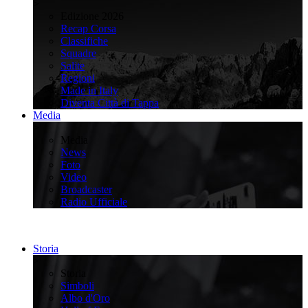
>
Edizione 2026
Recap Corsa
Classifiche
Squadre
Salite
Regioni
Made in Italy
Diventa Città di Tappa
Media
>
Media
News
Foto
Video
Broadcaster
Radio Ufficiale
Storia
>
Storia
Simboli
Albo d'Oro