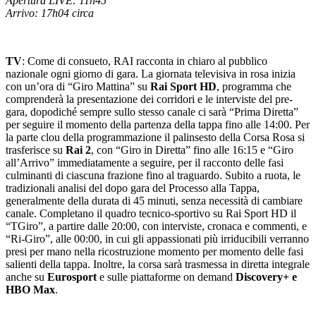
Apertura LIVE: 11h45
Arrivo: 17h04 circa
TV
: Come di consueto, RAI racconta in chiaro al pubblico
nazionale ogni giorno di gara. La giornata televisiva in rosa inizia
con un’ora di “Giro Mattina” su
Rai Sport HD
, programma che
comprenderà la presentazione dei corridori e le interviste del pre-
gara, dopodiché sempre sullo stesso canale ci sarà “Prima Diretta”
per seguire il momento della partenza della tappa fino alle 14:00. Per
la parte clou della programmazione il palinsesto della Corsa Rosa si
trasferisce su
Rai 2
, con “Giro in Diretta” fino alle 16:15 e “Giro
all’Arrivo” immediatamente a seguire, per il racconto delle fasi
culminanti di ciascuna frazione fino al traguardo. Subito a ruota, le
tradizionali analisi del dopo gara del Processo alla Tappa,
generalmente della durata di 45 minuti, senza necessità di cambiare
canale. Completano il quadro tecnico-sportivo su Rai Sport HD il
“TGiro”, a partire dalle 20:00, con interviste, cronaca e commenti, e
“Ri-Giro”, alle 00:00, in cui gli appassionati più irriducibili verranno
presi per mano nella ricostruzione momento per momento delle fasi
salienti della tappa. Inoltre, la corsa sarà trasmessa in diretta integrale
anche su
Eurosport
e sulle piattaforme on demand
Discovery+ e
HBO Max
.