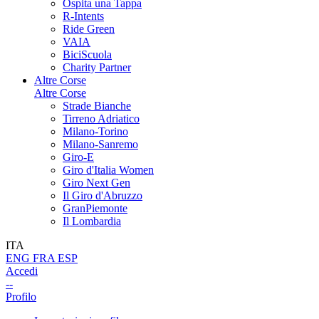
Ospita una Tappa
R-Intents
Ride Green
VAIA
BiciScuola
Charity Partner
Altre Corse
Altre Corse
Strade Bianche
Tirreno Adriatico
Milano-Torino
Milano-Sanremo
Giro-E
Giro d'Italia Women
Giro Next Gen
Il Giro d'Abruzzo
GranPiemonte
Il Lombardia
ITA
ENG
FRA
ESP
Accedi
--
Profilo