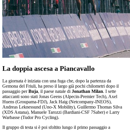
La doppia ascesa a Piancavallo
La giornata è iniziata con una fuga che, dopo la partenza da
Gemona del Friuli, ha preso il largo già pochi chilometri dopo il
passaggio per
Buja
, il paese natale di
Jonathan Milan
. I sette
attaccanti sono stati Jonas Geens (Alpecin-Premier Tech), Axel
Huens (Groupama-FDJ), Jack Haig (Netcompany-INEOS),
Andreas Leknessund (Uno-X Mobility), Guillermo Thomas Silva
(XDS Astana), Manuele Tarozzi (Bardiani-CSF 7Saber) e Larry
Warbasse (Tudor Pro Cycling).
Il gruppo di testa si è poi sfoltito lungo il primo passaggio a