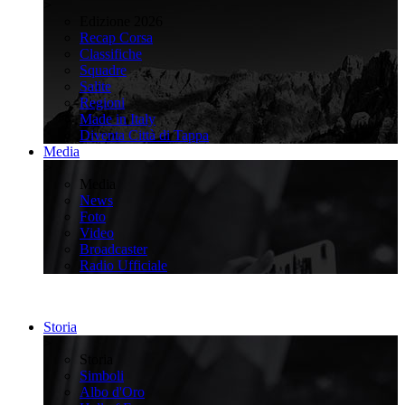
>
Edizione 2026
Recap Corsa
Classifiche
Squadre
Salite
Regioni
Made in Italy
Diventa Città di Tappa
Media
>
Media
News
Foto
Video
Broadcaster
Radio Ufficiale
Storia
>
Storia
Simboli
Albo d'Oro