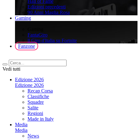
Hall of Fame
Edizioni precedenti
90 Anni Maglia Rosa
Gaming
>
Gaming
FantaGiro
ll Giro d'Italia su Fortnite
Fanzone
Vedi tutti
Edizione 2026
Edizione 2026
Recap Corsa
Classifiche
Squadre
Salite
Regioni
Made in Italy
Media
Media
News