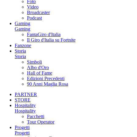
Foto
Video
Broadcaster
Podcast
Gaming
Gaming
FantaGiro d'Italia
Il Giro d'Italia su Fortnite
Fanzone
Storia
Storia
Simboli
Albo d'Oro
Hall of Fame
Edizioni Precedenti
90 Anni Maglia Rosa
PARTNER
STORE
Hospitality
Hospitality
Pacchetti
Tour Operator
Progetti
Progetti