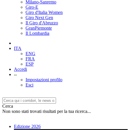
Milano-Sanremo
Giro-E
Giro d'Italia Women
Giro Next Gen
Il Giro d'Abruzzo
GranPiemonte
Il Lombardia
ITA
ENG
FRA
ESP
Accedi
--
Impostazioni profilo
Esci
Cerca
Non sono stati trovati risultati per la tua ricerca...
Edizione 2026