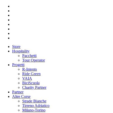
Store
Hospitality
Pacchetti
Tour Operator
Progetti
R-Intents
Ride Green
VAIA
BiciScuola
Charity Partner
Partner
Altre Corse
Strade Bianche
Tirreno Adriatico
Milano-Torino