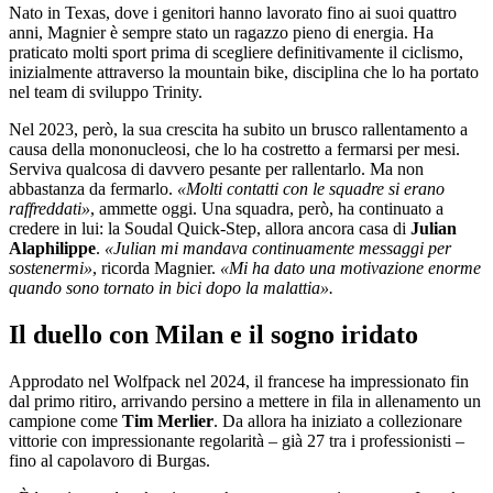
Nato in Texas, dove i genitori hanno lavorato fino ai suoi quattro
anni, Magnier è sempre stato un ragazzo pieno di energia. Ha
praticato molti sport prima di scegliere definitivamente il ciclismo,
inizialmente attraverso la mountain bike, disciplina che lo ha portato
nel team di sviluppo Trinity.
Nel 2023, però, la sua crescita ha subito un brusco rallentamento a
causa della mononucleosi, che lo ha costretto a fermarsi per mesi.
Serviva qualcosa di davvero pesante per rallentarlo. Ma non
abbastanza da fermarlo.
«Molti contatti con le squadre si erano
raffreddati»
, ammette oggi. Una squadra, però, ha continuato a
credere in lui: la Soudal Quick-Step, allora ancora casa di
Julian
Alaphilippe
.
«Julian mi mandava continuamente messaggi per
sostenermi»
, ricorda Magnier.
«Mi ha dato una motivazione enorme
quando sono tornato in bici dopo la malattia».
Il duello con Milan e il sogno iridato
Approdato nel Wolfpack nel 2024, il francese ha impressionato fin
dal primo ritiro, arrivando persino a mettere in fila in allenamento un
campione come
Tim Merlier
. Da allora ha iniziato a collezionare
vittorie con impressionante regolarità – già 27 tra i professionisti –
fino al capolavoro di Burgas.