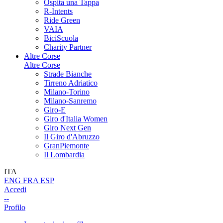
Ospita una Tappa
R-Intents
Ride Green
VAIA
BiciScuola
Charity Partner
Altre Corse
Altre Corse
Strade Bianche
Tirreno Adriatico
Milano-Torino
Milano-Sanremo
Giro-E
Giro d'Italia Women
Giro Next Gen
Il Giro d'Abruzzo
GranPiemonte
Il Lombardia
ITA
ENG
FRA
ESP
Accedi
--
Profilo