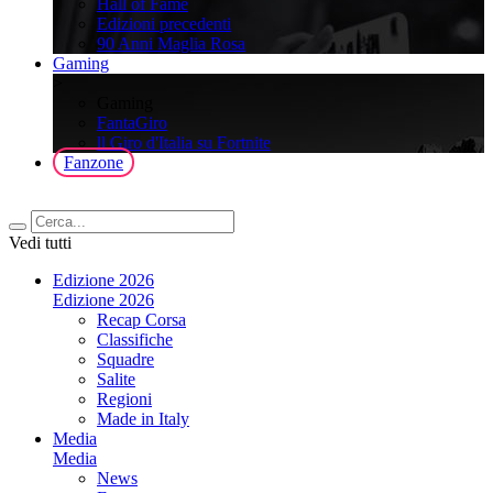
Hall of Fame
Edizioni precedenti
90 Anni Maglia Rosa
Gaming
>
Gaming
FantaGiro
ll Giro d'Italia su Fortnite
Fanzone
Vedi tutti
Edizione 2026
Edizione 2026
Recap Corsa
Classifiche
Squadre
Salite
Regioni
Made in Italy
Media
Media
News