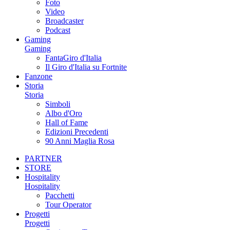
Foto
Video
Broadcaster
Podcast
Gaming
Gaming
FantaGiro d'Italia
Il Giro d'Italia su Fortnite
Fanzone
Storia
Storia
Simboli
Albo d'Oro
Hall of Fame
Edizioni Precedenti
90 Anni Maglia Rosa
PARTNER
STORE
Hospitality
Hospitality
Pacchetti
Tour Operator
Progetti
Progetti