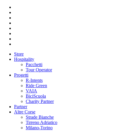
Store
Hospitality
Pacchetti
Tour Operator
Progetti
R-Intents
Ride Green
VAIA
BiciScuola
Charity Partner
Partner
Altre Corse
Strade Bianche
Tirreno Adriatico
Milano-Torino