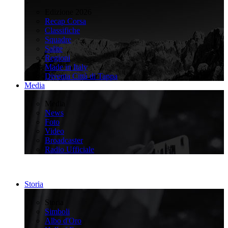
>
Edizione 2026
Recap Corsa
Classifiche
Squadre
Salite
Regioni
Made in Italy
Diventa Città di Tappa
Media
>
Media
News
Foto
Video
Broadcaster
Radio Ufficiale
Storia
>
Storia
Simboli
Albo d'Oro