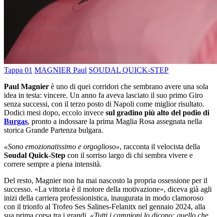
Tappa 01
MAGNIER Paul
SOUDAL QUICK-STEP
Paul Magnier
è uno di quei corridori che sembrano avere una sola
idea in testa: vincere. Un anno fa aveva lasciato il suo primo Giro
senza successi, con il terzo posto di Napoli come miglior risultato.
Dodici mesi dopo, eccolo invece
sul gradino più alto del podio di
Burgas
, pronto a indossare la prima Maglia Rosa assegnata nella
storica Grande Partenza bulgara.
«Sono emozionatissimo e orgoglioso»
, racconta il velocista della
Soudal Quick-Step
con il sorriso largo di chi sembra vivere e
correre sempre a piena intensità.
Del resto, Magnier non ha mai nascosto la propria ossessione per il
successo. «La vittoria è il motore della motivazione», diceva già agli
inizi della carriera professionistica, inaugurata in modo clamoroso
con il trionfo al Trofeo Ses Salines-Felanitx nel gennaio 2024, alla
sua prima corsa tra i grandi.
«Tutti i campioni lo dicono: quello che