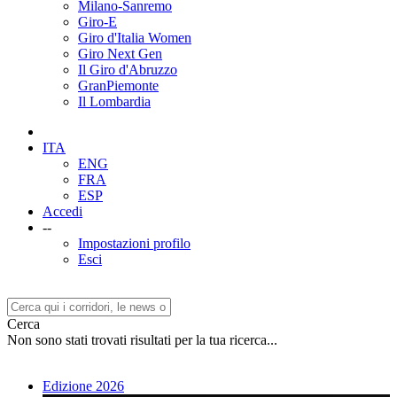
Milano-Sanremo
Giro-E
Giro d'Italia Women
Giro Next Gen
Il Giro d'Abruzzo
GranPiemonte
Il Lombardia
ITA
ENG
FRA
ESP
Accedi
--
Impostazioni profilo
Esci
Cerca
Non sono stati trovati risultati per la tua ricerca...
Edizione 2026