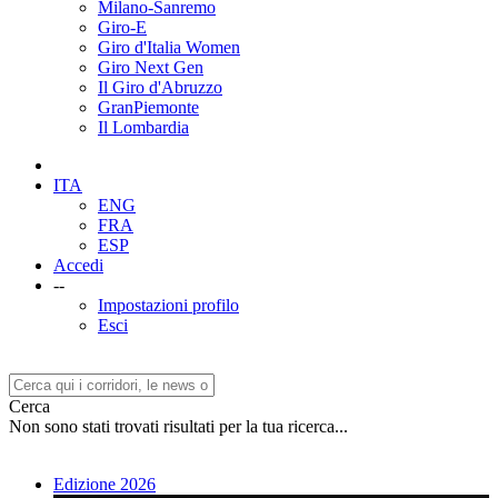
Milano-Sanremo
Giro-E
Giro d'Italia Women
Giro Next Gen
Il Giro d'Abruzzo
GranPiemonte
Il Lombardia
ITA
ENG
FRA
ESP
Accedi
--
Impostazioni profilo
Esci
Cerca
Non sono stati trovati risultati per la tua ricerca...
Edizione 2026