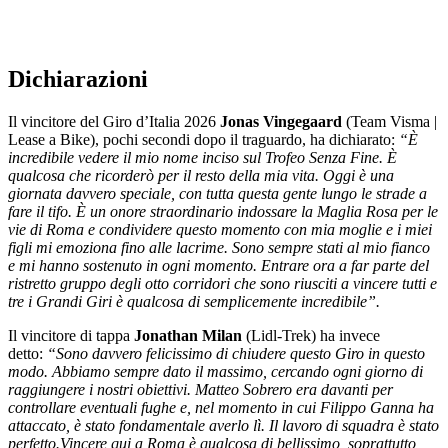
Dichiarazioni
Il vincitore del Giro d’Italia 2026
Jonas Vingegaard
(Team Visma |
Lease a Bike), pochi secondi dopo il traguardo, ha dichiarato:
“
È
incredibile vedere il mio nome inciso sul Trofeo Senza Fine. È
qualcosa che ricorderò per il resto della mia vita. Oggi è una
giornata davvero speciale, con tutta questa gente lungo le strade a
fare il tifo. È un onore straordinario indossare la Maglia Rosa per le
vie di Roma e condividere questo momento con mia moglie e i miei
figli mi emoziona fino alle lacrime. Sono sempre stati al mio fianco
e mi hanno sostenuto in ogni momento. Entrare ora a far parte del
ristretto gruppo degli otto corridori che sono riusciti a vincere tutti e
tre i Grandi Giri è qualcosa di semplicemente incredibile”.
Il vincitore di tappa
Jonathan Milan
(Lidl-Trek)
ha invece
detto:
“
Sono davvero felicissimo di chiudere questo Giro in questo
modo. Abbiamo sempre dato il massimo, cercando ogni giorno di
raggiungere i nostri obiettivi. Matteo Sobrero era davanti per
controllare eventuali fughe e, nel momento in cui Filippo Ganna ha
attaccato, è stato fondamentale averlo lì. Il lavoro di squadra è stato
perfetto.
Vincere qui a Roma è qualcosa di bellissimo, soprattutto