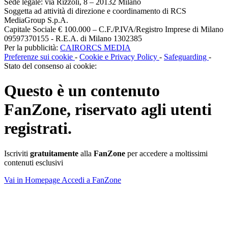
Sede legale: via Rizzoli, 8 – 20132 Milano
Soggetta ad attività di direzione e coordinamento di RCS
MediaGroup S.p.A.
Capitale Sociale € 100.000 – C.F./P.IVA/Registro Imprese di Milano
09597370155 - R.E.A. di Milano 1302385
Per la pubblicità:
CAIRORCS MEDIA
Preferenze sui cookie
-
Cookie e Privacy Policy
-
Safeguarding
-
Stato del consenso ai cookie:
Questo è un contenuto
FanZone
, riservato agli utenti
registrati.
Iscriviti
gratuitamente
alla
FanZone
per accedere a moltissimi
contenuti esclusivi
Vai in Homepage
Accedi a FanZone