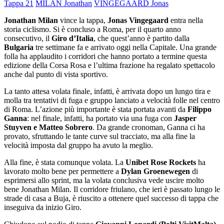
Tappa 21
MILAN Jonathan
VINGEGAARD Jonas
Jonathan Milan
vince la tappa,
Jonas Vingegaard
entra nella
storia ciclismo. Si è concluso a Roma, per il quarto anno
consecutivo, il
Giro d’Italia
, che quest’anno è partito dalla
Bulgaria
tre settimane fa e arrivato oggi nella Capitale. Una grande
folla ha applaudito i corridori che hanno portato a termine questa
edizione della Corsa Rosa e l’ultima frazione ha regalato spettacolo
anche dal punto di vista sportivo.
La tanto attesa volata finale, infatti, è arrivata dopo un lungo tira e
molla tra tentativi di fuga e gruppo lanciato a velocità folle nel centro
di Roma. L’azione più importante è stata portata avanti da
Filippo
Ganna
: nel finale, infatti, ha portato via una fuga con
Jasper
Stuyven e Matteo Sobrero
. Da grande cronoman, Ganna ci ha
provato, sfruttando le tante curve sul tracciato, ma alla fine la
velocità imposta dal gruppo ha avuto la meglio.
Alla fine, è stata comunque volata. La
Unibet Rose Rockets
ha
lavorato molto bene per permettere a
Dylan Groenewegen
di
esprimersi allo sprint, ma la volata conclusiva vede uscire molto
bene Jonathan Milan. Il corridore friulano, che ieri è passato lungo le
strade di casa a Buja, è riuscito a ottenere quel successo di tappa che
inseguiva da inizio Giro.