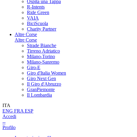
Ospita una Tappa
R-Intents
Ride Green
VAIA
BiciScuola
Charity Partner
Altre Corse
Altre Corse
Strade Bianche
Tirreno Adriatico
Milano-Torino
Milano-Sanremo
Giro-E
Giro d'Italia Women
Giro Next Gen
Il Giro d'Abruzzo
GranPiemonte
Il Lombardia
ITA
ENG
FRA
ESP
Accedi
--
Profilo