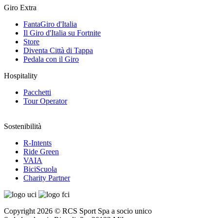
Giro Extra
FantaGiro d'Italia
Il Giro d'Italia su Fortnite
Store
Diventa Città di Tappa
Pedala con il Giro
Hospitality
Pacchetti
Tour Operator
Sostenibilità
R-Intents
Ride Green
VAIA
BiciScuola
Charity Partner
Copyright 2026 © RCS Sport Spa a socio unico