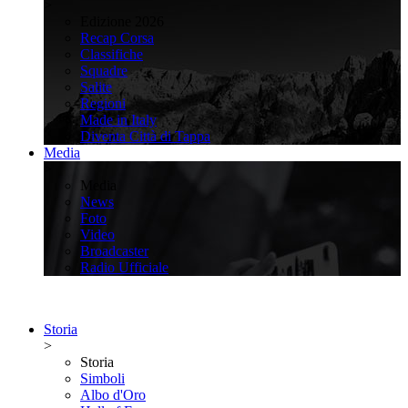
>
Edizione 2026
Recap Corsa
Classifiche
Squadre
Salite
Regioni
Made in Italy
Diventa Città di Tappa
Media
>
Media
News
Foto
Video
Broadcaster
Radio Ufficiale
Storia
>
Storia
Simboli
Albo d'Oro