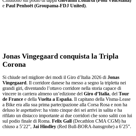
Chiudono sul podio di tappa
Giovanni Lonardi (Polti VisitMalta)
e
Paul Penhoët (Groupama-FDJ United)
.
Jonas Vingegaard conquista la Tripla
Corona
Si chiude nel migliore dei modi il Giro d’Italia 2026 di
Jonas
Vingegaard
. Il corridore danese ha messo a segno la tripletta nei
grandi giri, diventando l’ottavo corridore nella storia capace di
vincere in carriera almeno un’edizione del
Giro d’Italia
, del
Tour
de France
e della
Vuelta a España
. Il capitano della Visma-Lease
a Bike era alla sua prima partecipazione alla Corsa Rosa e non ha
deluso le aspettative: ha vinto cinque dei sei arrivi in salita e ha
rifilato un distacco importante ai due corridori che sono saliti con lui
sul podio finale di Roma.
Felix Gall
(Decathlon CMA CGM) ha
chiuso a 5’22”,
Jai Hindley
(Red Bull-BORA-hansgrohe) a 6’25”.