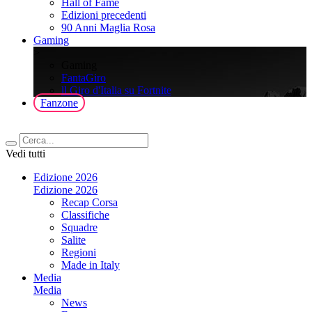
Hall of Fame
Edizioni precedenti
90 Anni Maglia Rosa
Gaming
>
Gaming
FantaGiro
ll Giro d'Italia su Fortnite
Fanzone
Vedi tutti
Edizione 2026
Edizione 2026
Recap Corsa
Classifiche
Squadre
Salite
Regioni
Made in Italy
Media
Media
News