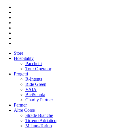
Store
Hospitality
Pacchetti
Tour Operator
Progetti
R-Intents
Ride Green
VAIA
BiciScuola
Charity Partner
Partner
Altre Corse
Strade Bianche
Tirreno Adriatico
Milano-Torino