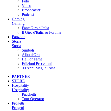
Foto
Video
Broadcaster
Podcast
Gaming
Gaming
FantaGiro d'Italia
Il Giro d'Italia su Fortnite
Fanzone
Storia
Storia
Simboli
Albo d'Oro
Hall of Fame
Edizioni Precedenti
90 Anni Maglia Rosa
PARTNER
STORE
Hospitality
Hospitality
Pacchetti
Tour Operator
Progetti
Progetti