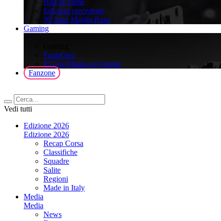
Hall of Fame
Edizioni precedenti
90 Anni Maglia Rosa
Gaming
>
Gaming
FantaGiro
ll Giro d'Italia su Fortnite
Fanzone
Vedi tutti
Edizione 2026
Edizione 2026
Recap Corsa
Classifiche
Squadre
Salite
Regioni
Made in Italy
Media
Media
News