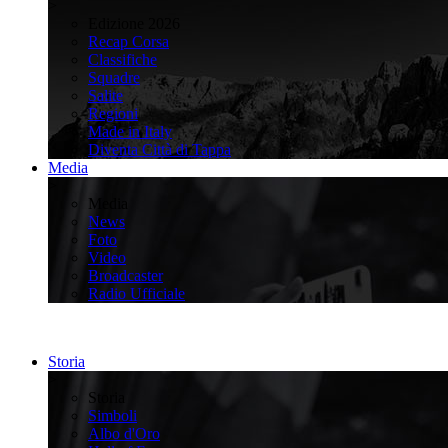
>
Edizione 2026
Recap Corsa
Classifiche
Squadre
Salite
Regioni
Made in Italy
Diventa Città di Tappa
Media
>
Media
News
Foto
Video
Broadcaster
Radio Ufficiale
Storia
>
Storia
Simboli
Albo d'Oro