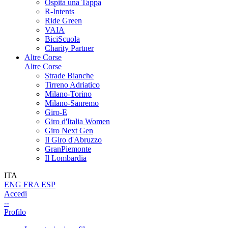
Ospita una Tappa
R-Intents
Ride Green
VAIA
BiciScuola
Charity Partner
Altre Corse
Altre Corse
Strade Bianche
Tirreno Adriatico
Milano-Torino
Milano-Sanremo
Giro-E
Giro d'Italia Women
Giro Next Gen
Il Giro d'Abruzzo
GranPiemonte
Il Lombardia
ITA
ENG
FRA
ESP
Accedi
--
Profilo