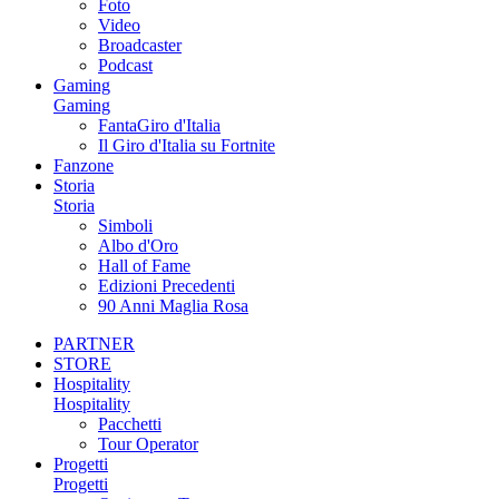
Foto
Video
Broadcaster
Podcast
Gaming
Gaming
FantaGiro d'Italia
Il Giro d'Italia su Fortnite
Fanzone
Storia
Storia
Simboli
Albo d'Oro
Hall of Fame
Edizioni Precedenti
90 Anni Maglia Rosa
PARTNER
STORE
Hospitality
Hospitality
Pacchetti
Tour Operator
Progetti
Progetti