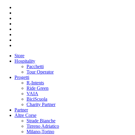
Store
Hospitality
Pacchetti
Tour Operator
Progetti
R-Intents
Ride Green
VAIA
BiciScuola
Charity Partner
Partner
Altre Corse
Strade Bianche
Tirreno Adriatico
Milano-Torino