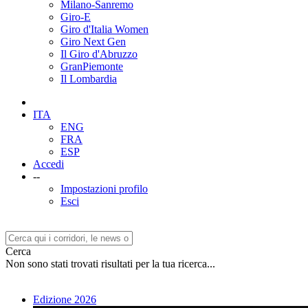
Milano-Sanremo
Giro-E
Giro d'Italia Women
Giro Next Gen
Il Giro d'Abruzzo
GranPiemonte
Il Lombardia
ITA
ENG
FRA
ESP
Accedi
--
Impostazioni profilo
Esci
Cerca
Non sono stati trovati risultati per la tua ricerca...
Edizione 2026