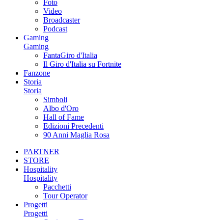
Foto
Video
Broadcaster
Podcast
Gaming
Gaming
FantaGiro d'Italia
Il Giro d'Italia su Fortnite
Fanzone
Storia
Storia
Simboli
Albo d'Oro
Hall of Fame
Edizioni Precedenti
90 Anni Maglia Rosa
PARTNER
STORE
Hospitality
Hospitality
Pacchetti
Tour Operator
Progetti
Progetti