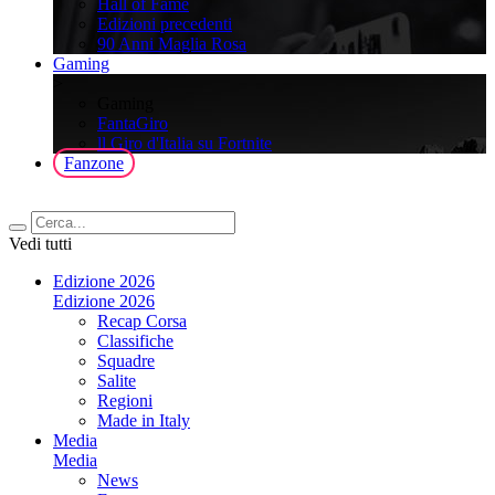
Hall of Fame
Edizioni precedenti
90 Anni Maglia Rosa
Gaming
>
Gaming
FantaGiro
ll Giro d'Italia su Fortnite
Fanzone
Vedi tutti
Edizione 2026
Edizione 2026
Recap Corsa
Classifiche
Squadre
Salite
Regioni
Made in Italy
Media
Media
News