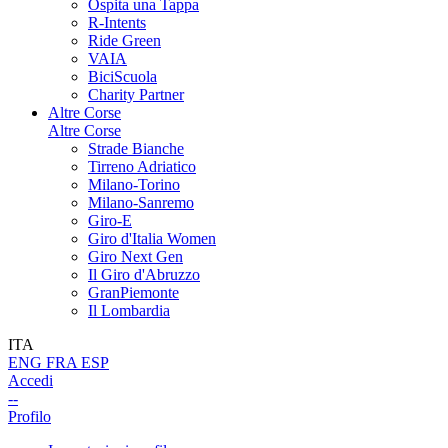
Ospita una Tappa
R-Intents
Ride Green
VAIA
BiciScuola
Charity Partner
Altre Corse
Altre Corse
Strade Bianche
Tirreno Adriatico
Milano-Torino
Milano-Sanremo
Giro-E
Giro d'Italia Women
Giro Next Gen
Il Giro d'Abruzzo
GranPiemonte
Il Lombardia
ITA
ENG
FRA
ESP
Accedi
--
Profilo