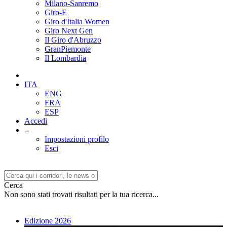
Milano-Sanremo
Giro-E
Giro d'Italia Women
Giro Next Gen
Il Giro d'Abruzzo
GranPiemonte
Il Lombardia
ITA
ENG
FRA
ESP
Accedi
--
Impostazioni profilo
Esci
Cerca
Non sono stati trovati risultati per la tua ricerca...
Edizione 2026