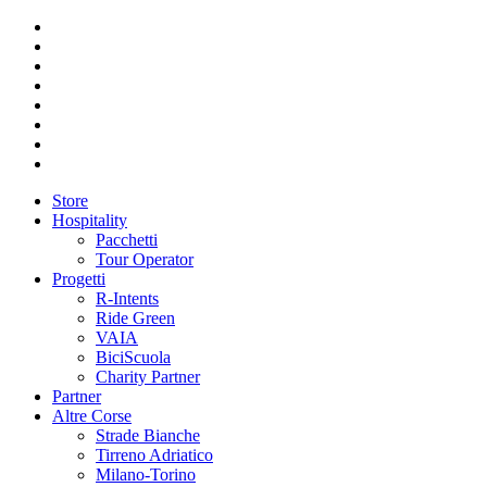
Store
Hospitality
Pacchetti
Tour Operator
Progetti
R-Intents
Ride Green
VAIA
BiciScuola
Charity Partner
Partner
Altre Corse
Strade Bianche
Tirreno Adriatico
Milano-Torino