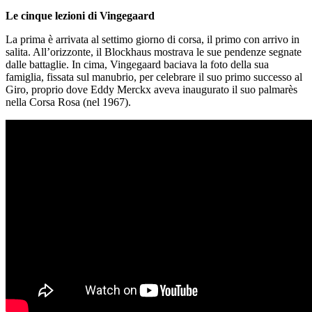
Le cinque lezioni di Vingegaard
La prima è arrivata al settimo giorno di corsa, il primo con arrivo in
salita. All’orizzonte, il Blockhaus mostrava le sue pendenze segnate
dalle battaglie. In cima, Vingegaard baciava la foto della sua
famiglia, fissata sul manubrio, per celebrare il suo primo successo al
Giro, proprio dove Eddy Merckx aveva inaugurato il suo palmarès
nella Corsa Rosa (nel 1967).