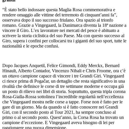
“È stato bello indossare questa Maglia Rosa commemorativa e
rendere omaggio alle vittime del terremoto di cinquant’anni fa”,
osservava dopo il suo successo friulano. Ora spazio al trionfo
romano. Grazie a Vingegaard, la Danimarca diventa la 18ª nazione a
vincere il Giro. L’ex lavoratore nei mercati del pesce è abituato a
scrivere la storia ciclistica del suo Paese. Ma con questo successo al
Giro, supera i confini per collocarsi tra i giganti del suo sport, tutte le
nazionalità e le epoche confusi.
Dopo Jacques Anquetil, Felice Gimondi, Eddy Merckx, Bernard
Hinault, Alberto Contador, Vincenzo Nibali e Chris Froome, ora c’è
un ottavo campione capace di vincere i tre Grandi Giri. Vingegaard
ci riesce prima di Pogačar, un dettaglio che resta significativo in una
rivalità che definisce le corse di tre settimane moderne e occupa già
un posto di rilievo nei libri di storia. Soprattutto, questa tripla corona
Rosa-Gialla-Rossa sottolinea l’incredibile regolarità nell’eccellenza
che Vingegaard mostra nelle corse a tappe. Forse non è fatto per le
gare di un giorno. Ma da quando si è fatto conoscere nei Grandi
Giri, con il secondo posto al Tour 2021, ha sempre concluso al
primo o al secondo posto. Quest’anno, la Corsa Rosa ha trovato un
campione d’eccezione. E Vingegaard aveva bisogno di lei per
raggiungere una nuova dimensione.