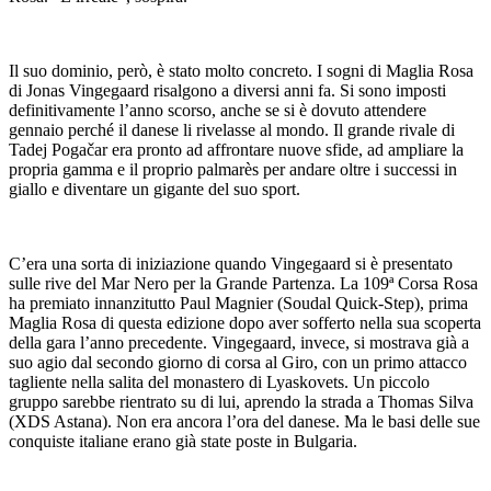
Il suo dominio, però, è stato molto concreto. I sogni di Maglia Rosa
di Jonas Vingegaard risalgono a diversi anni fa. Si sono imposti
definitivamente l’anno scorso, anche se si è dovuto attendere
gennaio perché il danese li rivelasse al mondo. Il grande rivale di
Tadej Pogačar era pronto ad affrontare nuove sfide, ad ampliare la
propria gamma e il proprio palmarès per andare oltre i successi in
giallo e diventare un gigante del suo sport.
C’era una sorta di iniziazione quando Vingegaard si è presentato
sulle rive del Mar Nero per la Grande Partenza. La 109ª Corsa Rosa
ha premiato innanzitutto Paul Magnier (Soudal Quick-Step), prima
Maglia Rosa di questa edizione dopo aver sofferto nella sua scoperta
della gara l’anno precedente. Vingegaard, invece, si mostrava già a
suo agio dal secondo giorno di corsa al Giro, con un primo attacco
tagliente nella salita del monastero di Lyaskovets. Un piccolo
gruppo sarebbe rientrato su di lui, aprendo la strada a Thomas Silva
(XDS Astana). Non era ancora l’ora del danese. Ma le basi delle sue
conquiste italiane erano già state poste in Bulgaria.