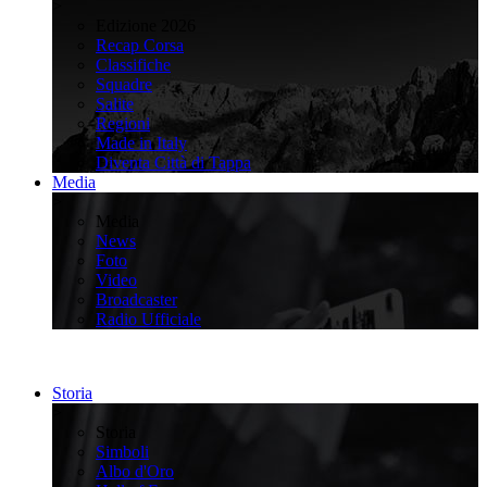
>
Edizione 2026
Recap Corsa
Classifiche
Squadre
Salite
Regioni
Made in Italy
Diventa Città di Tappa
Media
>
Media
News
Foto
Video
Broadcaster
Radio Ufficiale
Storia
>
Storia
Simboli
Albo d'Oro