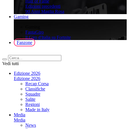
Hall of Fame
Edizioni precedenti
90 Anni Maglia Rosa
Gaming
>
Gaming
FantaGiro
ll Giro d'Italia su Fortnite
Fanzone
Vedi tutti
Edizione 2026
Edizione 2026
Recap Corsa
Classifiche
Squadre
Salite
Regioni
Made in Italy
Media
Media
News