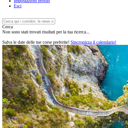
Impostazioni profilo
Esci
Cerca
Non sono stati trovati risultati per la tua ricerca...
Salva le date delle tue corse preferite!
Sincronizza il calendario!