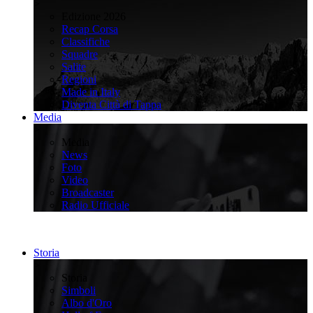
>
Edizione 2026
Recap Corsa
Classifiche
Squadre
Salite
Regioni
Made in Italy
Diventa Città di Tappa
Media
>
Media
News
Foto
Video
Broadcaster
Radio Ufficiale
Storia
>
Storia
Simboli
Albo d'Oro