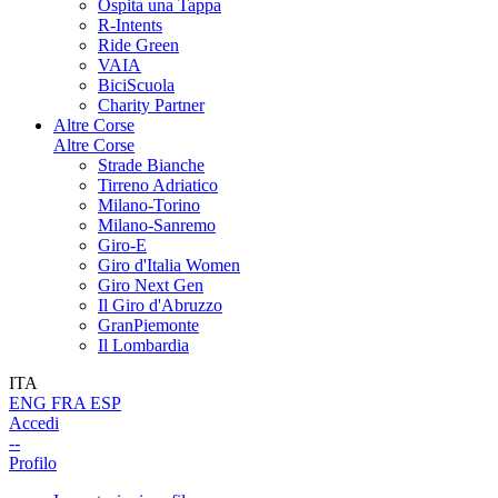
Ospita una Tappa
R-Intents
Ride Green
VAIA
BiciScuola
Charity Partner
Altre Corse
Altre Corse
Strade Bianche
Tirreno Adriatico
Milano-Torino
Milano-Sanremo
Giro-E
Giro d'Italia Women
Giro Next Gen
Il Giro d'Abruzzo
GranPiemonte
Il Lombardia
ITA
ENG
FRA
ESP
Accedi
--
Profilo