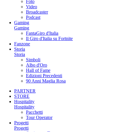
Foto
Video
Broadcaster
Podcast
Gaming
Gaming
FantaGiro d'Italia
Il Giro d'Italia su Fortnite
Fanzone
Storia
Storia
Simboli
Albo d'Oro
Hall of Fame
Edizioni Precedenti
90 Anni Maglia Rosa
PARTNER
STORE
Hospitality
Hospitality
Pacchetti
Tour Operator
Progetti
Progetti