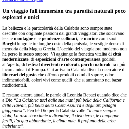
Un viaggio full immersion tra paradisi naturali poco
esplorati e unici
La bellezza e le particolarità della Calabria sono sempre state
descritte con originale passioni dai grandi viaggiatori che solcavano
le sue
montagne
e le
pendenze collinari
, le
marine
con i suoi
Borghi
lungo le tre lunghe coste della penisola, le vestigie dense di
memoria della Magna Grecia. L’occhio del viaggiatore moderno non
ha perso lo stesso stupore. Vi aggiunge la frenetica vitalità di
città
modernizzate
, di
esposizioni d’arte
contemporanea
godibili
all’aperto, di
festival divertenti e colorati
,
parchi naturali
tra i più
incontaminati d’Europa. Chi arriva in Calabria diventa ricercatore di
itinerari del gusto
che offrono prodotti colmi di sapore, odori
indimenticabili, colori vivi come quelli che si ammirano nei bazar
mediorientali.
E restano ancora attuali le parole di Leonida Repaci quando dice che
a Dio
“La Calabria uscì dalle sue mani più bella della California e
delle Hawaii, più bella della Costa Azzurra e degli arcipelaghi
giapponesi”
. Perché Dio per la Calabria volle
“il mare sempre
viola, La rosa sbocciante a dicembre, il cielo terso, le campagne
fertili, l’acqua abbondante, il clima mite, il profumo delle erbe
inebriante”
.