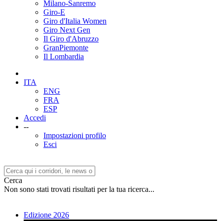
Milano-Sanremo
Giro-E
Giro d'Italia Women
Giro Next Gen
Il Giro d'Abruzzo
GranPiemonte
Il Lombardia
ITA
ENG
FRA
ESP
Accedi
--
Impostazioni profilo
Esci
Cerca
Non sono stati trovati risultati per la tua ricerca...
Edizione 2026