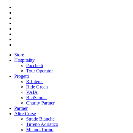
Store
Hospitality
Pacchetti
Tour Operator
Progetti
R-Intents
Ride Green
VAIA
BiciScuola
Charity Partner
Partner
Altre Corse
Strade Bianche
Tirreno Adriatico
Milano-Torino